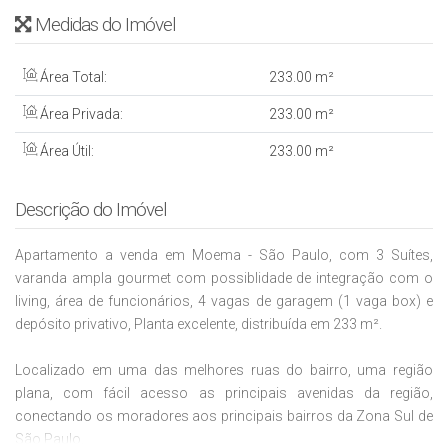
Medidas do Imóvel
Área Total:
233
.00
m²
Área Privada:
233
.00
m²
Área Útil:
233
.00
m²
Descrição do Imóvel
Apartamento a venda em Moema - São Paulo, com 3 Suítes,
varanda ampla gourmet com possiblidade de integração com o
living, área de funcionários, 4 vagas de garagem (1 vaga box) e
depósito privativo, Planta excelente, distribuída em 233 m².
Localizado em uma das melhores ruas do bairro, uma região
plana, com fácil acesso as principais avenidas da região,
conectando os moradores aos principais bairros da Zona Sul de
São Paulo.