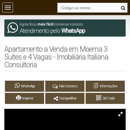
Agora ficou
mais fácil
conversar conosco
Atendimento pelo
WhatsApp
Apartamento a Venda em Moema 3
Suítes e 4 Vagas - Imobiliária Italiana
Consultoria
WhatsApp
Fale Conosco
Informações
Imprimir
Compartilhar
QR Code