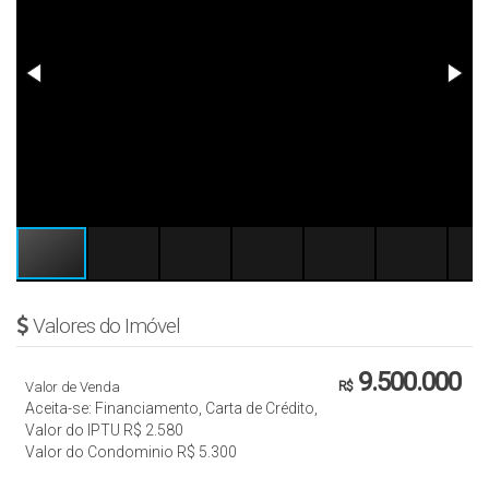
Valores do Imóvel
9.500.000
Valor de Venda
R$
Aceita-se: Financiamento, Carta de Crédito,
Valor do IPTU
R$
2.580
Valor do Condominio
R$
5.300