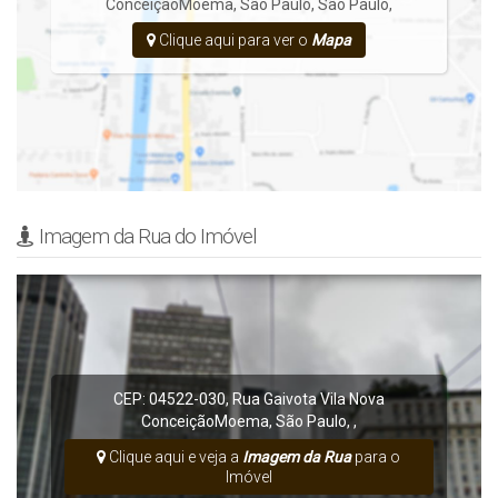
Conceição
Moema
,
São Paulo
,
São Paulo
,
Clique aqui para ver o
Mapa
Imagem da Rua do Imóvel
CEP: 04522-030
,
Rua Gaivota
Vila Nova
Conceição
Moema
,
São Paulo
,
,
Clique aqui e veja a
Imagem da Rua
para o
Imóvel