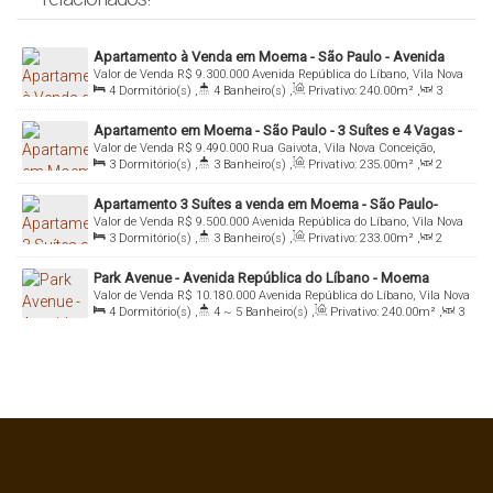
Apartamento à Venda em Moema - São Paulo - Avenida
Valor de Venda
R$
9.300.000
Avenida República do Líbano, Vila Nova
República do Líbano
4
Dormitório(s)
,
4
Banheiro(s)
,
Privativo:
240
.00
m²
,
3
Conceição, 04502-300, Moema, São Paulo, São Paulo, Brasil
Sala(s)
,
4
Suíte(s)
,
Total:
240
.00
m²
,
4
Vaga(s)
,
Útil:
Apartamento em Moema - São Paulo - 3 Suítes e 4 Vagas -
240
.00
m²
Valor de Venda
R$
9.490.000
Rua Gaivota, Vila Nova Conceição,
Moema - São Paulo - SP
3
Dormitório(s)
,
3
Banheiro(s)
,
Privativo:
235
.00
m²
,
2
04522-030, Moema, São Paulo, São Paulo, Brasil
Sala(s)
,
3
Suíte(s)
,
Total:
235
.00
m²
,
4
Vaga(s)
,
Útil:
Apartamento 3 Suítes a venda em Moema - São Paulo-
235
.00
m²
,
Terreno:
4219
.00
m²
Valor de Venda
R$
9.500.000
Avenida República do Líbano, Vila Nova
Vista Parque Ibirapuera
3
Dormitório(s)
,
3
Banheiro(s)
,
Privativo:
233
.00
m²
,
2
Conceição, 04502-100, Moema, São Paulo, São Paulo, Brasil
Sala(s)
,
3
Suíte(s)
,
Total:
233
.00
m²
,
4
Vaga(s)
,
Útil:
Park Avenue - Avenida República do Líbano - Moema
233
.00
m²
Valor de Venda
R$
10.180.000
Avenida República do Líbano, Vila Nova
4
Dormitório(s)
,
4 ~ 5
Banheiro(s)
,
Privativo:
240
.00
m²
,
3
Conceição, 04502-300, Moema, São Paulo, São Paulo, Brasil
Sala(s)
,
4
Suíte(s)
,
Total:
240
.00
~ 300
.00
m²
,
4
Vaga(s)
,
Útil:
240
.00
m²
,
Terreno:
2495
.00
m²