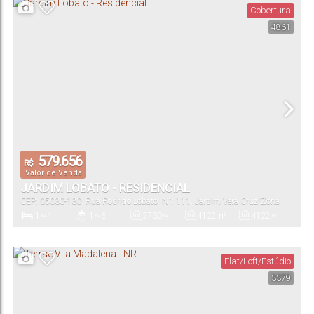
Cobertura
4861
21
.00
m²
21
.00
~
37
.00
m²
Total:
Útil:
579.656
R$
Valor de Venda
JARDIM LOBATO - RESIDENCIAL
CEP: 05030-130
,
Rua Rodrigo Lobato
,
N°:
111
,
Jardim Vera Cruz(Zona
Sul)
,
São Paulo
,
São Paulo
,
Brasil
1 ~ 4
1 ~ 6
27
.30
~
41
.22
m²
41
.22
~
205
.90
m²
205
.90
m²
Dormitório(s)
Banheiro(s)
Privativo:
Total:
Útil:
Flat/Loft/Estúdio
3379