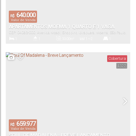
640.000
R$
Valor de Venda
APARTAMENTOS MOEMA 1 QUARTO E 1 VAGA
CEP: 04083-000
,
Avenida Moaci
,
Shopping Ibirapuera
,
Moema
,
São Paulo
,
São Paulo
,
Brasil
1
1
33
.00
m²
1 ~ 2
1
Dormitório(s)
Banheiro(s)
Privativo:
Sala(s)
Suíte(s)
Cobertura
4327
33
.00
m²
1
33
.00
m²
2330
.10
m²
Total:
Vaga(s)
Útil:
Terreno:
659.977
R$
Valor de Venda
SOUL OF MADALENA - BREVE LANÇAMENTO