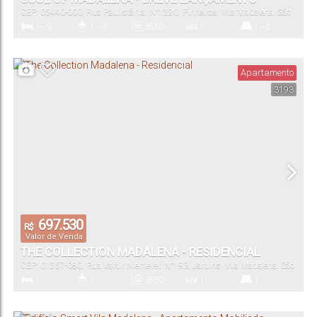
CEP: 05440-000
,
Rua Paulistânia
,
N°:
220
,
Pinheiros
,
Vila Madalena
,
São
Paulo
,
São Paulo
,
Brasil
1 ~ 2
1 ~ 3
35
.50
~
1
1 ~ 2
122
.05
m²
Dormitório(s)
Banheiro(s)
Privativo:
Sala(s)
Suíte(s)
Apartamento
3193
35
.00
m²
1 ~ 2
35
.00
~
62
.00
m²
Total:
Vaga(s)
Útil:
697.530
R$
Valor de Venda
THE COLLECTION MADALENA - RESIDENCIAL
CEP: 01257-080
,
Rua Valdir Niemeyer
,
N°:
93
,
Jardins
,
Vila Madalena
,
São
Paulo
,
São Paulo
,
Brasil
1
1
38
.50
~
1
1
38
.90
m²
Dormitório(s)
Banheiro(s)
Privativo:
Sala(s)
Suíte(s)