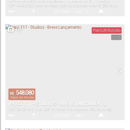
APARTAMENTOS MOEMA 1 QUARTO E 1 VAGA
CEP: 04083-000
,
Avenida Moaci
,
Avenida Ibirapuera
,
Moema
,
São Paulo
,
São Paulo
,
Brasil
1
1
25
.00
m²
1 ~ 2
1
Dormitório(s)
Banheiro(s)
Privativo:
Sala(s)
Suíte(s)
Flat/Loft/Estúdio
3554
25
.00
m²
1
25
.00
m²
2330
.10
m²
Total:
Vaga(s)
Útil:
Terreno:
548.080
R$
Valor de Venda
IPERÓ 111 - STUDIOS - BREVE LANÇAMENTO
CEP: 05439-020
,
Rua Iperó
,
Pinheiros
,
Vila Madalena
,
São Paulo
,
São
Paulo
,
Brasil
1
1
25
.00
m²
1
1
Dormitório(s)
Banheiro(s)
Privativo:
Sala(s)
Suíte(s)