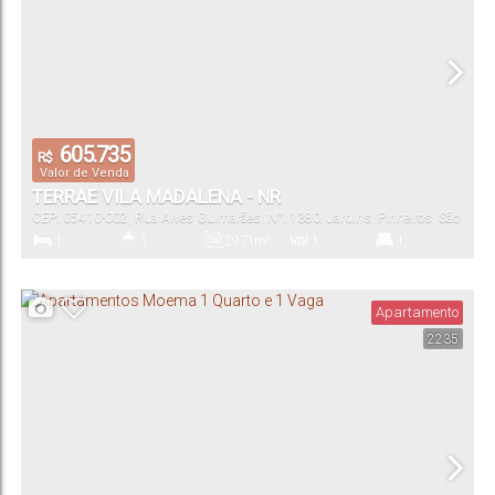
605.735
R$
Valor de Venda
TERRAE VILA MADALENA - NR
CEP: 05410-002
,
Rua Alves Guimarães
,
N°:
1380
,
Jardins
,
Pinheiros
,
São
Paulo
,
São Paulo
,
Brasil
1
1
29
.71
m²
1
1
Dormitório(s)
Banheiro(s)
Privativo:
Sala(s)
Suíte(s)
Apartamento
2235
24
.00
m²
24
.00
~
29
.00
m²
Total:
Útil: