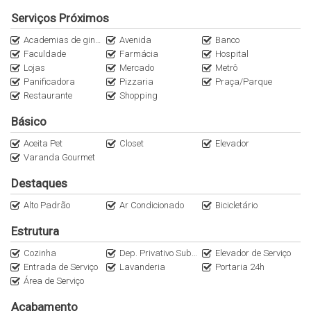
Garagem em padrão diferenciado
Serviços Próximos
Segurança: acessos com duplo bloqueio e guarita com vidro
Academias de ginástica
Avenida
Banco
blindado
Faculdade
Farmácia
Hospital
Sala para recebimento de correspondências, encomendas ou
Lojas
Mercado
Metrô
itens refrigerados
Panificadora
Pizzaria
Praça/Parque
Previsão para mini market
Restaurante
Shopping
Local de espera para táxi e Uber
Básico
Gerador para os elevadores, pontos de iluminação de emergência
e sistemas de controle de segurança. Além de pontos de força e
Aceita Pet
Closet
Elevador
iluminação nos apartamentos
Varanda Gourmet
Destaques
Localização Espetacular com diversos serviços:
PUC-SP - Campus Monte Alegre
Alto Padrão
Ar Condicionado
Bicicletário
Parque da Água Branca
Estrutura
Restaurante Casa RAW
Restaurante Sanremo Italian Food
Cozinha
Dep. Privativo Subsolo
Elevador de Serviço
Entrada de Serviço
Lavanderia
Portaria 24h
Padaria Nova Charmosa Casa de Pães
Área de Serviço
Ciclovia Sumaré - Perdizes
Acabamento