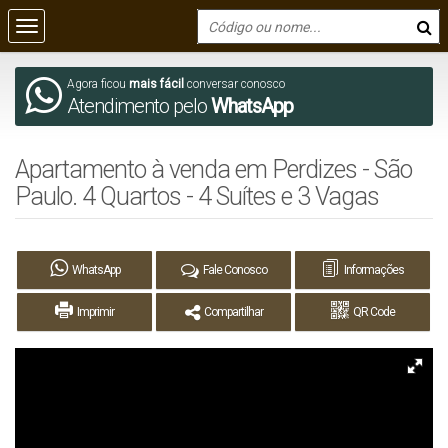
Agora ficou
mais fácil
conversar conosco
Atendimento pelo
WhatsApp
Apartamento à venda em Perdizes - São
Paulo. 4 Quartos - 4 Suítes e 3 Vagas
WhatsApp
Fale Conosco
Informações
Imprimir
Compartilhar
QR Code