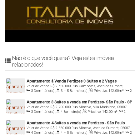
Não é o que você queria? Veja estes imóveis
relacionados!
Apartamento à Venda Perdizes 3 Suítes e 2 Vagas
Valor de Venda
R$
2.650.000
Rua Campevas, Avenida Sumaré,
3
Dormitório(s)
,
3 ~ 5
Banheiro(s)
,
Privativo:
142
.00
m²
,
2
05016-010, Perdizes, São Paulo, São Paulo, Brasil
Sala(s)
,
3
Suíte(s)
,
Total:
142
.00
m²
,
2
Vaga(s)
,
Útil:
Apartamento 3 Suítes a venda em Perdizes- São Paulo - SP
142
.00
m²
Valor de Venda
R$
2.700.000
Rua Minerva, Vila Madalena, 05007-
3
Dormitório(s)
,
4
Banheiro(s)
,
Privativo:
142
.00
m²
,
2
031, Perdizes, São Paulo, São Paulo, Brasil
Sala(s)
,
3
Suíte(s)
,
Total:
142
.00
m²
,
3
Vaga(s)
,
Útil:
Apartamento 4 Suítes a venda em Perdizes - São Paulo
142
.00
m²
,
Terreno:
1450
.00
m²
Valor de Venda
R$
2.550.000
Rua Minerva, Avenida Sumaré, 05007-
4
Dormitório(s)
,
4 ~ 5
Banheiro(s)
,
Privativo:
142
.00
m²
,
2
031, Perdizes, São Paulo, São Paulo, Brasil
Sala(s)
,
4
Suíte(s)
,
Total:
142
.00
m²
,
3
Vaga(s)
,
Útil: