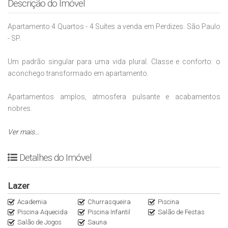
Descrição do Imóvel
Apartamento 4 Quartos - 4 Suítes a venda em Perdizes. São Paulo
- SP.
Um padrão singular para uma vida plural. Classe e conforto: o
aconchego transformado em apartamento.
Apartamentos amplos, atmosfera pulsante e acabamentos
nobres.
Ficha Técnica
Ver mais...
Viva em 142m² – 4 suítes ou 3 suítes e home office com entrada
Detalhes do Imóvel
independente
Coberturas Duplex no 24º e 25º pavimentos
Lazer
Torre única residencial
Aplicação de molduras, revestimento cerâmico e textura
Academia
Churrasqueira
Piscina
Piscina Aquecida
Piscina Infantil
Salão de Festas
impermeável. Pingadeiras e peitoris em granito polido para
Salão de Jogos
Sauna
conservação da fachada