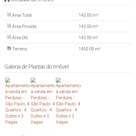
Área Total:
142
.00
m²
Área Privada:
142
.00
m²
Área Útil:
142
.00
m²
Terreno:
1450
.00
m²
Galeria de Plantas do Imóvel