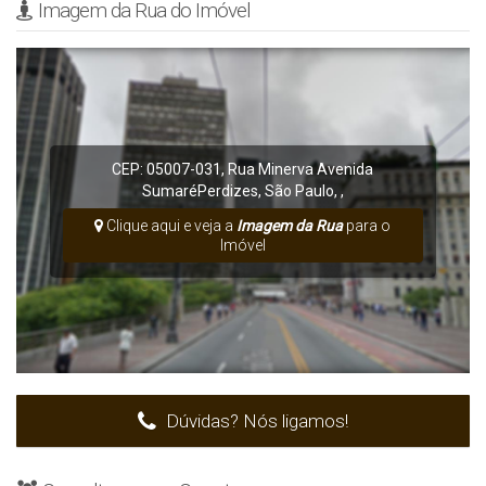
Imagem da Rua do Imóvel
CEP: 05007-031
,
Rua Minerva
Avenida
Sumaré
Perdizes
,
São Paulo
,
,
Clique aqui e veja a
Imagem da Rua
para o
Imóvel
Dúvidas? Nós ligamos!