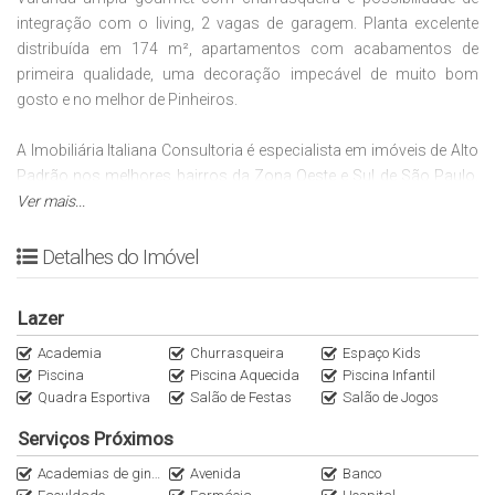
integração com o living, 2 vagas de garagem. Planta excelente
distribuída em 174 m², apartamentos com acabamentos de
primeira qualidade, uma decoração impecável de muito bom
gosto e no melhor de Pinheiros.
A Imobiliária Italiana Consultoria é especialista em imóveis de Alto
Padrão nos melhores bairros da Zona Oeste e Sul de São Paulo.
Fale conosco WhatsApp (11)95116.2558. Encontre outras
Ver mais...
opções nas nossas redes sociais @italianaconsultoria e no site
Italiana Consultoria.
Detalhes do Imóvel
Comodidades de morar em Pinheiros, além de ser um charmoso
Lazer
bairro de São Paulo.
Academia
Churrasqueira
Espaço Kids
Piscina
Piscina Aquecida
Piscina Infantil
Localização:
Quadra Esportiva
Salão de Festas
Salão de Jogos
2 minutos do Jardins - Jardim Paulista
Serviços Próximos
4 minutos Metrô Oscar Freire
Academias de ginástica
Avenida
Banco
5 min do Shopping Eldorado