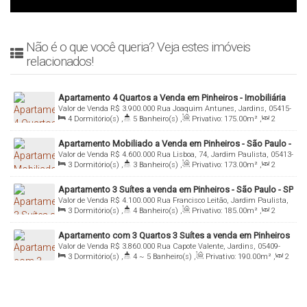
Não é o que você queria? Veja estes imóveis
relacionados!
Apartamento 4 Quartos a Venda em Pinheiros - Imobiliária
Valor de Venda
R$
3.900.000
Rua Joaquim Antunes, Jardins, 05415-
Italiana Consultoria
4
Dormitório(s)
,
5
Banheiro(s)
,
Privativo:
175
.00
m²
,
2
011, Pinheiros, São Paulo, São Paulo, Brasil
Sala(s)
,
4
Suíte(s)
,
Total:
175
.00
m²
,
2
Vaga(s)
,
Útil:
Apartamento Mobiliado a Venda em Pinheiros - São Paulo -
175
.00
m²
Valor de Venda
R$
4.600.000
Rua Lisboa, 74, Jardim Paulista, 05413-
3 Suítes e 2 Vagas
3
Dormitório(s)
,
3
Banheiro(s)
,
Privativo:
173
.00
m²
,
2
000, Pinheiros, São Paulo, São Paulo, Brasil
Sala(s)
,
3
Suíte(s)
,
Total:
173
.00
m²
,
2
Vaga(s)
,
Útil:
Apartamento 3 Suítes a venda em Pinheiros - São Paulo - SP
173
.00
m²
Valor de Venda
R$
4.100.000
Rua Francisco Leitão, Jardim Paulista,
3
Dormitório(s)
,
4
Banheiro(s)
,
Privativo:
185
.00
m²
,
2
05414-020, Pinheiros, São Paulo, São Paulo, Brasil
Sala(s)
,
3
Suíte(s)
,
Total:
185
.00
m²
,
2
Vaga(s)
,
Útil:
Apartamento com 3 Quartos 3 Suítes a venda em Pinheiros
185
.00
m²
Valor de Venda
R$
3.860.000
Rua Capote Valente, Jardins, 05409-
- São Paulo
3
Dormitório(s)
,
4 ~ 5
Banheiro(s)
,
Privativo:
190
.00
m²
,
2
000, Pinheiros, São Paulo, São Paulo, Brasil
Sala(s)
,
3
Suíte(s)
,
Total:
190
.00
m²
,
3
Vaga(s)
,
Útil:
190
.00
m²
,
Terreno:
2780
.00
m²