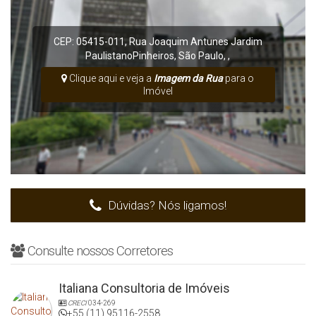
CEP: 05415-011
,
Rua Joaquim Antunes
Jardim
Paulistano
Pinheiros
,
São Paulo
,
,
Clique aqui e veja a
Imagem da Rua
para o
Imóvel
Dúvidas? Nós ligamos!
Consulte nossos Corretores
Italiana Consultoria de Imóveis
CRECI
034-269
+55 (11) 95116-2558