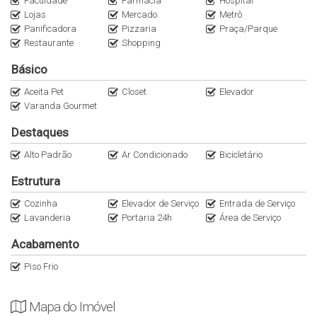
Faculdade
Farmácia
Hospital
5 min da Av Faria Lima
Lojas
Mercado
Metrô
6 Min Pisselli Jardins
Panificadora
Pizzaria
Praça/Parque
6 min do Sofá Café Pinheiros
Restaurante
Shopping
6 Min do Zucco Restaurante
Básico
6 Min do Gero Jardins
6 Min do Restaurante e Padoca do Mani
Aceita Pet
Closet
Elevador
7 min do Figueira Rubaiyat
Varanda Gourmet
7 min do Trentino Restaurante
Destaques
8 min do Parque Villa Lobos
10 min do Parque Ibirapuera
Alto Padrão
Ar Condicionado
Bicicletário
10 min do Shopping Iguatemi
Estrutura
Anuncie seu imóvel conosco
Cozinha
Elevador de Serviço
Entrada de Serviço
Lavanderia
Portaria 24h
Área de Serviço
WhatsApp (11)95116.2558
Instagram @Italianaconsultoria
Acabamento
Apartamentos a venda em Pinheiros
Piso Frio
Mapa do Imóvel