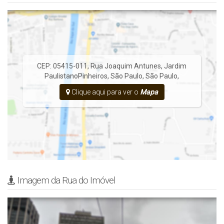
CEP: 05415-011
,
Rua Joaquim Antunes
,
Jardim
Paulistano
Pinheiros
,
São Paulo
,
São Paulo
,
Clique aqui para ver o
Mapa
Imagem da Rua do Imóvel