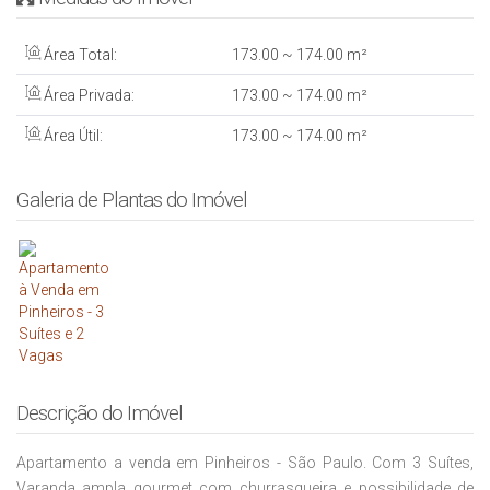
Área Total:
173
.00
~ 174
.00
m²
Área Privada:
173
.00
~ 174
.00
m²
Área Útil:
173
.00
~ 174
.00
m²
Galeria de Plantas do Imóvel
Descrição do Imóvel
Apartamento a venda em Pinheiros - São Paulo. Com 3 Suítes,
Varanda ampla gourmet com churrasqueira e possibilidade de