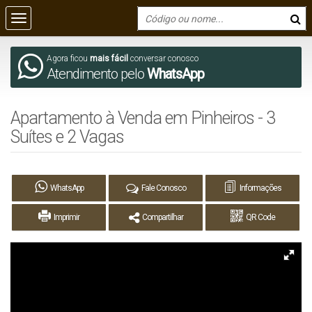
Agora ficou
mais fácil
conversar conosco
Atendimento pelo
WhatsApp
Apartamento à Venda em Pinheiros - 3
Suítes e 2 Vagas
WhatsApp
Fale Conosco
Informações
Imprimir
Compartilhar
QR Code