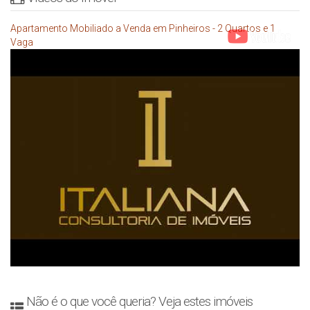
Apartamento Mobiliado a Venda em Pinheiros - 2 Quartos e 1
Vaga
Não é o que você queria? Veja estes imóveis