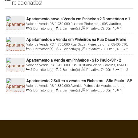
relacionados!
Apartamento novo a Venda em Pinheiros 2 Dormitórios e 1
Valor de Venda
R$
1.780.000
Rua dos Pinheiros, 1005, Jardins,
vaga
2
Dormitório(s)
,
2
Banheiro(s)
,
Privativo:
72
.00
m²
,
1
05422-011, Pinheiros, São Paulo, São Paulo, Brasil
Sala(s)
,
1
Suíte(s)
,
Total:
72
.00
m²
,
1
Vaga(s)
,
Útil:
Apartamentos a Venda em Pinheiros na Rua Oscar Freire
72
.00
m²
Valor de Venda
R$
1.750.000
Rua Oscar Freire, Jardins, 05409-010,
2
Dormitório(s)
,
2
Banheiro(s)
,
Privativo:
93
.00
m²
,
1 ~ 2
Pinheiros, São Paulo, São Paulo, Brasil
Sala(s)
,
2
Suíte(s)
,
Total:
93
.00
m²
,
1
Vaga(s)
,
Útil:
Apartamento a Venda em Pinheiros - São Paulo/SP - 2
93
.00
m²
Valor de Venda
R$
1.780.000
Rua Cristiano Viana, Jardins, 05411-
Quartos 1 Suite e 1 Vaga
2
Dormitório(s)
,
2
Banheiro(s)
,
Privativo:
74
.00
m²
,
1 ~ 2
001, Pinheiros, São Paulo, São Paulo, Brasil
Sala(s)
,
1
Suíte(s)
,
Total:
74
.00
m²
,
1
Vaga(s)
,
Útil:
Apartamento 2 Suítes a venda em Pinheiros - São Paulo - SP
74
.00
m²
Valor de Venda
R$
1.880.000
Avenida Pedroso de Morais, Jardins,
2
Dormitório(s)
,
2
Banheiro(s)
,
Privativo:
85
.00
m²
,
1
05419-000, Pinheiros, São Paulo, São Paulo, Brasil
Sala(s)
,
2
Suíte(s)
,
Total:
85
.00
m²
,
1
Vaga(s)
,
Útil:
85
.00
m²
,
Terreno:
1200
.00
m²