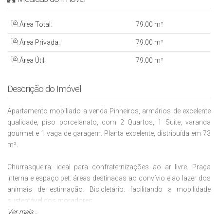
Área Total:
79
.00
m²
Área Privada:
79
.00
m²
Área Útil:
79
.00
m²
Descrição do Imóvel
Apartamento mobiliado a venda Pinheiros, armários de excelente
qualidade, piso porcelanato, com 2 Quartos, 1 Suíte, varanda
gourmet e 1 vaga de garagem. Planta excelente, distribuída em 73
m².
Churrasqueira: ideal para confraternizações ao ar livre.​ Praça
interna e espaço pet: áreas destinadas ao convívio e ao lazer dos
animais de estimação.​ Bicicletário: facilitando a mobilidade
sustentável dos moradores.​
Ver mais...