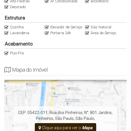
Alto Padrão
Ar Condicionado
Bicicletário
Anuncie seu imóvel conosco
Decorado
Apartamento em Pinheiros
Estrutura
Cozinha
Elevador de Serviço
Gás Natural
Lavanderia
Portaria 24h
Área de Serviço
Acabamento
Piso Frio
Mapa do Imóvel
CEP: 05422-011
,
Rua dos Pinheiros
,
N°:
801
Jardins
,
Pinheiros
,
São Paulo
,
São Paulo
,
Clique aqui para ver o
Mapa