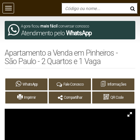
Agora ficou
mais fácil
conversar conosco
Atendimento pelo
WhatsApp
Apartamento a Venda em Pinheiros -
São Paulo - 2 Quartos e 1 Vaga
WhatsApp
Fale Conosco
Informações
Imprimir
Compartilhar
QR Code