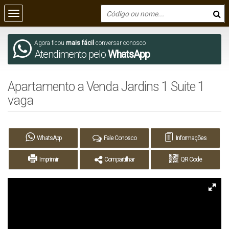
Agora ficou
mais fácil
conversar conosco
Atendimento pelo
WhatsApp
Apartamento a Venda Jardins 1 Suite 1
vaga
WhatsApp
Fale Conosco
Informações
Imprimir
Compartilhar
QR Code