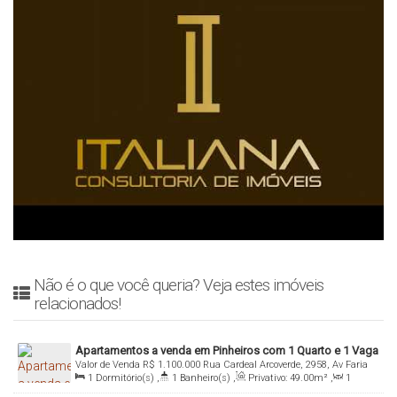
Não é o que você queria? Veja estes imóveis
relacionados!
Apartamentos a venda em Pinheiros com 1 Quarto e 1 Vaga
Valor de Venda
R$
1.100.000
Rua Cardeal Arcoverde, 2958, Av Faria
1
Dormitório(s)
,
1
Banheiro(s)
,
Privativo:
49
.00
m²
,
1
Lima, 05408-003, Pinheiros, São Paulo, São Paulo, Brasil
Sala(s)
,
1
Suíte(s)
,
Total:
49
.00
m²
,
1
Vaga(s)
,
Útil: