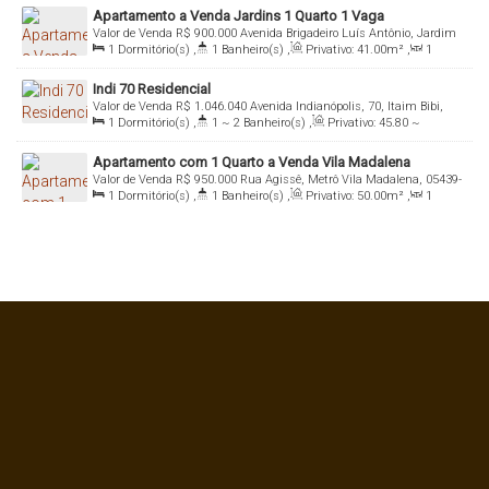
Apartamento a Venda Jardins 1 Quarto 1 Vaga
49
.00
m²
Valor de Venda
R$
900.000
Avenida Brigadeiro Luís Antônio, Jardim
1
Dormitório(s)
,
1
Banheiro(s)
,
Privativo:
41
.00
m²
,
1
Paulista, 01402-001, Jardins, São Paulo, São Paulo, Brasil
Sala(s)
,
1
Suíte(s)
,
Total:
41
.00
m²
,
1
Vaga(s)
,
Útil:
Indi 70 Residencial
41
.00
m²
Valor de Venda
R$
1.046.040
Avenida Indianópolis, 70, Itaim Bibi,
1
Dormitório(s)
,
1 ~ 2
Banheiro(s)
,
Privativo:
45
.80
~
04062-000, Moema, São Paulo, São Paulo, Brasil
61
.20
m²
,
1
Sala(s)
,
1
Suíte(s)
,
Total:
45
.00
m²
,
1
Vaga(s)
,
Apartamento com 1 Quarto a Venda Vila Madalena
Útil:
45
.00
m²
Valor de Venda
R$
950.000
Rua Agissê, Metrô Vila Madalena, 05439-
1
Dormitório(s)
,
1
Banheiro(s)
,
Privativo:
50
.00
m²
,
1
010, Vila Madalena, São Paulo, São Paulo, Brasil
Sala(s)
,
1
Suíte(s)
,
Total:
50
.00
m²
,
1
Vaga(s)
,
Útil:
50
.00
m²