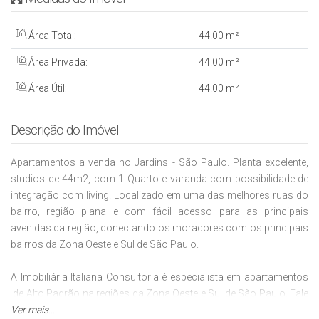
Área Total:
44
.00
m²
Área Privada:
44
.00
m²
Área Útil:
44
.00
m²
Descrição do Imóvel
Apartamentos a venda no Jardins - São Paulo. Planta excelente,
studios de 44m2, com 1 Quarto e varanda com possibilidade de
integração com living. Localizado em uma das melhores ruas do
bairro, região plana e com fácil acesso para as principais
avenidas da região, conectando os moradores com os principais
bairros da Zona Oeste e Sul de São Paulo.
A Imobiliária Italiana Consultoria é especialista em apartamentos
de Alto Padrão na regiões da Zona Oeste e Sul de São Paulo. Fale
conosco WhatsApp (11)95116.2558. Encontre outras
Ver mais...