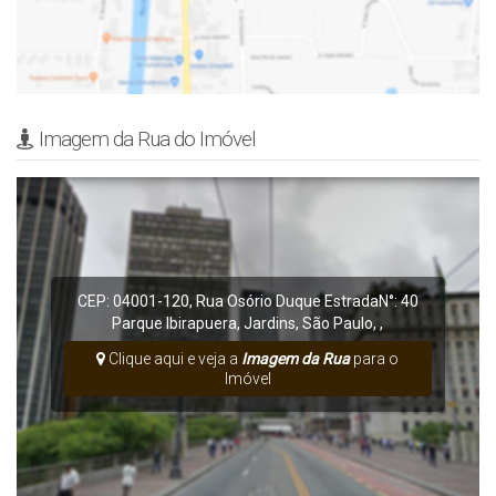
Imagem da Rua do Imóvel
CEP: 04001-120
,
Rua Osório Duque Estrada
N°:
40
Parque Ibirapuera
,
Jardins
,
São Paulo
,
,
Clique aqui e veja a
Imagem da Rua
para o
Imóvel