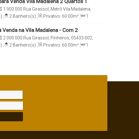
ara Venda Vila Madalena 2 Quartos 1
$
1.900.000
Rua Girassol, Metrô Vila Madalena,
Madalena, São Paulo, São Paulo, Brasil
)
,
2
Banheiro(s)
,
Privativo:
60
.00
m²
,
1
e(s)
,
Total:
60
.00
m²
,
1
Vaga(s)
,
Útil:
 Venda na Vila Madalena - Com 2
1 Suíte e 1 Vaga
$
2.000.000
Rua Girassol, Pinheiros, 05433-002,
o Paulo, São Paulo, Brasil
)
,
2
Banheiro(s)
,
Privativo:
60
.00
m²
,
1
e(s)
,
Total:
60
.00
m²
,
1
Vaga(s)
,
Útil: