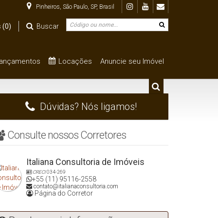
Pinheiros
,
São Paulo
,
SP
,
Brasil
s
(0)
Buscar
ançamentos
Locações
Anuncie seu Imóvel
ragem
Até R$1.000.000
De R$500.000 Até R$1.000.000
Dúvidas? Nós ligamos!
Consulte nossos Corretores
Italiana Consultoria de Imóveis
CRECI
034-269
+55 (11) 95116-2558
contato@italianaconsultoria.com
Página do Corretor