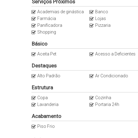
Serviços Próximos
- 4 min do Pomar da Vila
Academias de ginástica
Banco
- 5 Padaria - PÃO
Farmácia
Lojas
- 5 min do Olívio Bar e Gastronomia
Panificadora
Pizzaria
- 10 min do Jardins
Shopping
- 11 min do Parque Villa Lobos
- 12 min da Avenida Paulista e Faria Lima
Básico
Aceita Pet
Acesso a Deficientes
Para mais informações, contate-nos!
Destaques
Anuncie seu imóvel conosco
Alto Padrão
Ar Condicionado
Apartamentos Vila Madalena
Estrutura
As informações estão sujeitas a alterações sem aviso 
Copa
Cozinha
Lavanderia
Portaria 24h
Acabamento
Piso Frio