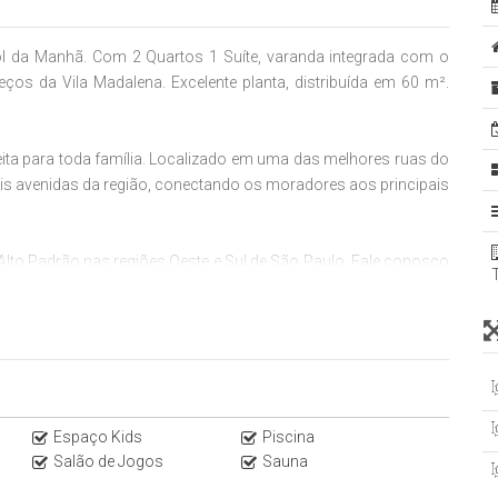
ol da Manhã. Com 2 Quartos 1 Suíte, varanda integrada com o
eços da Vila Madalena. Excelente planta, distribuída em 60 m².
ita para toda família. Localizado em uma das melhores ruas do
pais avenidas da região, conectando os moradores aos principais
 Alto Padrão nas regiões Oeste e Sul de São Paulo. Fale conosco
so site Italiana Consultoria.
ões mais agradáveis para morar, viver e ter conforto, Ruas
alta gastronomia, muita cultura e facilidades para fazer tudo
Espaço Kids
Piscina
Salão de Jogos
Sauna