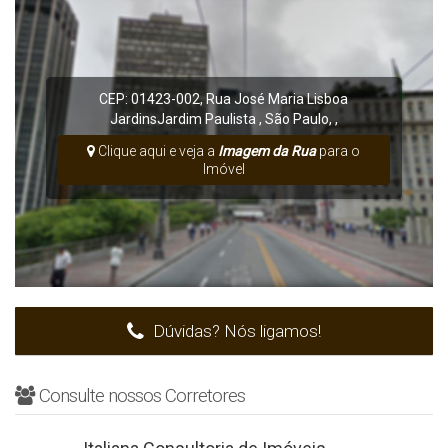
CEP: 01423-002
,
Rua José Maria Lisboa
Jardins
Jardim Paulista
,
São Paulo
,
,
Clique aqui e veja a
Imagem da Rua
para o
Imóvel
Dúvidas? Nós ligamos!
Consulte nossos Corretores