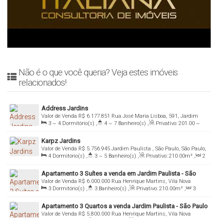
Não é o que você queria? Veja estes imóveis
relacionados!
Address Jardins
Valor de Venda
R$
6.177.851
Rua José Maria Lisboa, 591, Jardim
3 ~ 4
Dormitório(s)
,
4 ~ 7
Banheiro(s)
,
Privativo:
201
.00
~
Paulista, 01423-001, Jardim Paulista , São Paulo, São Paulo, Brasil
398
.27
m²
,
2
Sala(s)
,
3 ~ 4
Suíte(s)
,
Total:
201
.00
m²
,
3 ~
Karpz Jardins
4
Vaga(s)
,
Útil:
201
.00
m²
Valor de Venda
R$
5.756.945
Jardim Paulista , São Paulo, São Paulo,
4
Dormitório(s)
,
3 ~ 5
Banheiro(s)
,
Privativo:
210
.00
m²
,
2
Brasil
Sala(s)
,
3
Suíte(s)
,
Total:
210
.00
m²
,
3 ~ 4
Vaga(s)
,
Útil:
Apartamento 3 Suítes a venda em Jardim Paulista - São
210
.00
m²
Valor de Venda
R$
6.000.000
Rua Henrique Martins, Vila Nova
Paulo
3
Dormitório(s)
,
3
Banheiro(s)
,
Privativo:
210
.00
m²
,
3
Conceição, 04504-000, Jardim Paulista , São Paulo, São Paulo, Brasil
Sala(s)
,
3
Suíte(s)
,
Total:
210
.00
m²
,
3
Vaga(s)
,
Útil:
Apartamento 3 Quartos a venda Jardim Paulista - São Paulo
210
.00
m²
Valor de Venda
R$
5.800.000
Rua Henrique Martins, Vila Nova
- SP