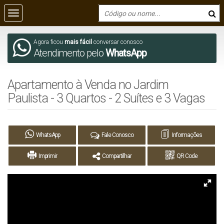
Agora ficou
mais fácil
conversar conosco
Atendimento pelo
WhatsApp
Apartamento à Venda no Jardim
Paulista - 3 Quartos - 2 Suítes e 3 Vagas
WhatsApp
Fale Conosco
Informações
Imprimir
Compartilhar
QR Code