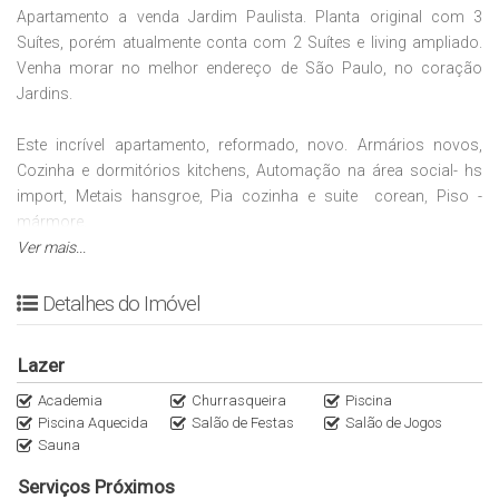
Apartamento a venda Jardim Paulista. Planta original com 3
Suítes, porém atualmente conta com 2 Suítes e living ampliado.
Venha morar no melhor endereço de São Paulo, no coração
Jardins.
Este incrível apartamento, reformado, novo. Armários novos,
Cozinha e dormitórios kitchens, Automação na área social- hs
import, Metais hansgroe, Pia cozinha e suite corean, Piso -
mármore.
Ver mais...
Localização única no Jardins, próximo à Rua Oscar Freire, com
fácil acesso ao metrô, hospitais, bancos, lojas e muito mais.
Detalhes do Imóvel
Com 2 quartos, sendo 2 suítes, 3 vagas de garagem, 2 salas
Lazer
amplas, cozinha, copa, churrasqueira e piscina aquecida, este
imóvel é perfeito para quem busca conforto e praticidade. Além
Academia
Churrasqueira
Piscina
Piscina Aquecida
Salão de Festas
Salão de Jogos
disso, o prédio conta com academia, piscina, elevador, acesso
Sauna
para deficientes e uma bela praça para relaxar.
Serviços Próximos