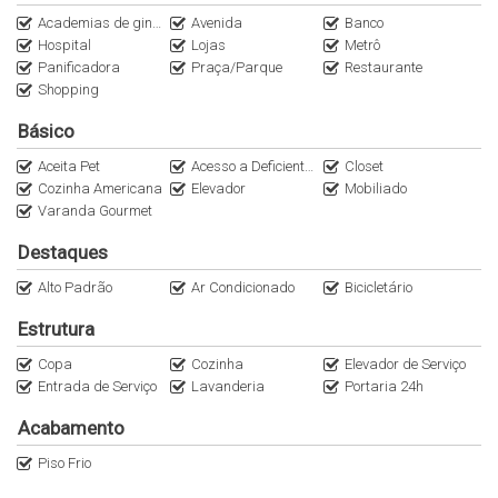
Não perca a oportunidade de morar em um dos bairros mais
Academias de ginástica
Avenida
Banco
valorizados de São Paulo. Agende sua visita e venha conhecer
Hospital
Lojas
Metrô
este incrível apartamento por apenas R$ 6.500.000,00. Não deixe
Panificadora
Praça/Parque
Restaurante
essa chance passar, entre em contato conosco agora mesmo.
Shopping
Básico
A ImobiliáriaItaliana Consultoria é uma imobiliária exclusiva, com
especialistas em apartamentos de Alto Padrão nos principais
Aceita Pet
Acesso a Deficientes
Closet
bairros da Zona Oeste e Sul de São Paulo. Entre em contato
Cozinha Americana
Elevador
Mobiliado
WhatsApp (11)95116.2558. Encontre as melhores opções no
Varanda Gourmet
nosso Instagram @Italianaconsultoria.
Destaques
Alto Padrão
Ar Condicionado
Bicicletário
Estrutura
Copa
Cozinha
Elevador de Serviço
Entrada de Serviço
Lavanderia
Portaria 24h
Acabamento
Piso Frio