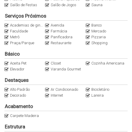
4 min Restaurante TEA CONNECTION
Salão de Festas
Salão de Jogos
Sauna
4 min do Restaurante Jacaré
Serviços Próximos
4 min do Pomar da Vila
5 min Quitandinha
Academias de ginástica
Avenida
Banco
Faculdade
Farmácia
Mercado
6 min do Olivio Bar e Gastronomia
Metrô
Panificadora
Pizzaria
7 Min do Pé de Manga
Praça/Parque
Restaurante
Shopping
10 min do Jardins
11 min do Parque Villa Lobos
Básico
12 min das Avenida Paulista e Av Faria Lima
Aceita Pet
Closet
Cozinha Americana
Elevador
Varanda Gourmet
Anuncie o seu imóvel conosco
Apartamento com 3 Quartos 3 Suítes
Destaques
Alto Padrão
Ar Condicionado
Bicicletário
Decorado
Internet
Lareira
Acabamento
Carpete Madeira
Estrutura