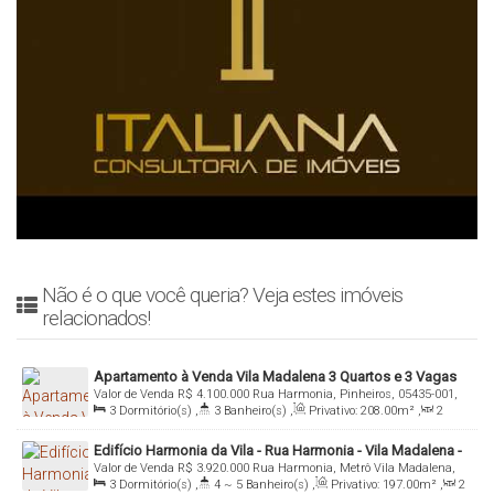
Não é o que você queria? Veja estes imóveis
relacionados!
Apartamento à Venda Vila Madalena 3 Quartos e 3 Vagas
Valor de Venda
R$
4.100.000
Rua Harmonia, Pinheiros, 05435-001,
3
Dormitório(s)
,
3
Banheiro(s)
,
Privativo:
208
.00
m²
,
2
Vila Madalena, São Paulo, São Paulo, Brasil
Sala(s)
,
3
Suíte(s)
,
Total:
208
.00
m²
,
3
Vaga(s)
,
Útil:
Edifício Harmonia da Vila - Rua Harmonia - Vila Madalena -
208
.00
m²
Valor de Venda
R$
3.920.000
Rua Harmonia, Metrô Vila Madalena,
São Paulo - SP.
3
Dormitório(s)
,
4 ~ 5
Banheiro(s)
,
Privativo:
197
.00
m²
,
2
05435-001, Vila Madalena, São Paulo, São Paulo, Brasil