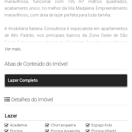
maravilhosa, funcional com 195 m² metros quadrados,
acabamento único, no melhor da Vila Madalena. Empreendimento
maravilhoso, com área de lazer perfeita para toda família.
A Imobiliária Italiana Consultoria é especialista em apartamentos
de Alto Padrão, nos principais bairros da Zona Oeste de São
Paulo. Fale conosco através do WhatsApp. Encontre as melhores
opções no nosso site:
Ver mais...
Italiana Consultoria.
A Vila Madalena torna-se a cada dia uma das regiões mais
Abas de Conteúdo do Imóvel
agradáveis para morar, viver e ter conforto, Ruas Arborizadas,
largas e completamente residenciais, sem contar à alta
Lazer Completo
gastronomia, vida cultural ativa, e facilidades para fazer tudo
caminhando. Comodidades de morar na Vila Madalena, um dos
mais completos empreendimentos da Zona Oeste.
Detalhes do Imóvel
2 min do Metrô Vila Madalena
Lazer
3 min da Padaria Villa Grano
3 min da Padaria Le Pain Quotidien
Academia
Churrasqueira
Espaço Kids
4 min do Che Bárbaro
Piscina
Piscina Aquecida
Piscina Infantil