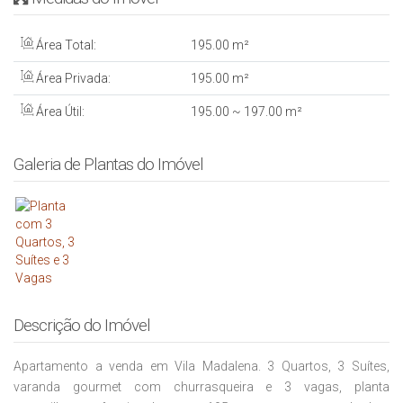
Área Total:
195
.00
m²
Área Privada:
195
.00
m²
Área Útil:
195
.00
~ 197
.00
m²
Galeria de Plantas do Imóvel
Descrição do Imóvel
Apartamento a venda em Vila Madalena. 3 Quartos, 3 Suítes,
varanda gourmet com churrasqueira e 3 v
agas, planta