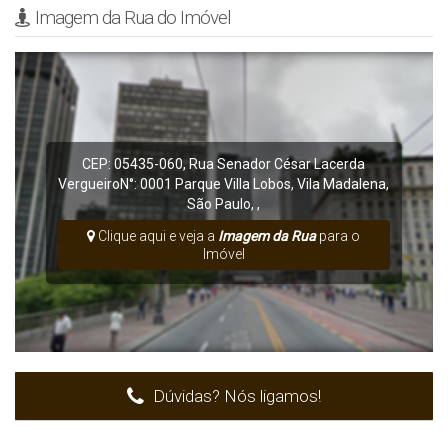
Imagem da Rua do Imóvel
CEP: 05435-060
,
Rua Senador César Lacerda
Vergueiro
N°:
0001
Parque Villa Lobos
,
Vila Madalena
,
São Paulo
,
,
Clique aqui e veja a
Imagem da Rua
para o
Imóvel
Dúvidas? Nós ligamos!