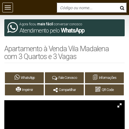
Agora ficou
mais fácil
conversar conosco
Atendimento pelo
WhatsApp
Apartamento à Venda Vila Madalena
com 3 Quartos e 3 Vagas
WhatsApp
Fale Conosco
Informações
Imprimir
Compartilhar
QR Code