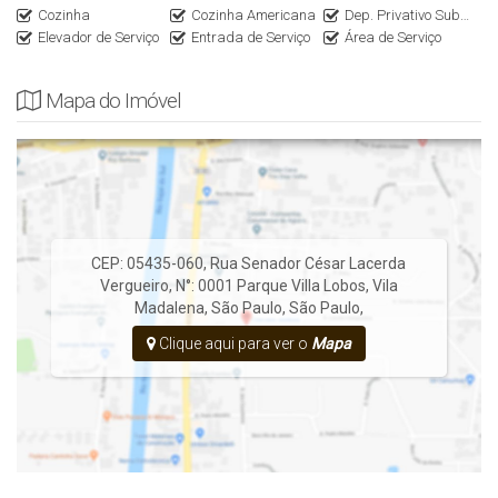
Cozinha
Cozinha Americana
Dep. Privativo Subsolo
Elevador de Serviço
Entrada de Serviço
Área de Serviço
Mapa do Imóvel
CEP: 05435-060
,
Rua Senador César Lacerda
Vergueiro
,
N°:
0001
Parque Villa Lobos
,
Vila
Madalena
,
São Paulo
,
São Paulo
,
Clique aqui para ver o
Mapa