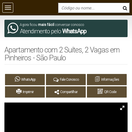
Agora ficou
mais fácil
conversar conosco
Atendimento pelo
WhatsApp
Apartamento com 2 Suítes, 2 Vagas em
Pinheiros - São Paulo
WhatsApp
Fale Conosco
Informações
Imprimir
Compartilhar
QR Code