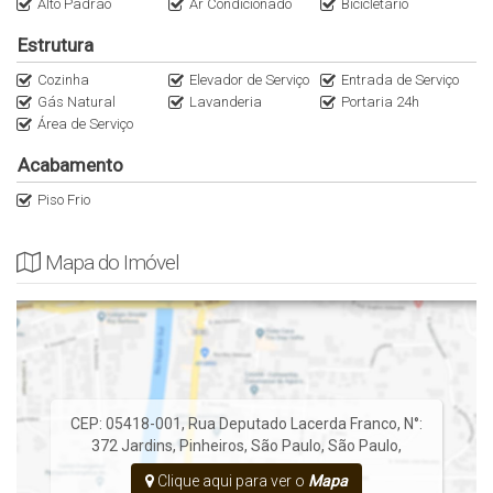
Alto Padrão
Ar Condicionado
Bicicletário
Estrutura
Cozinha
Elevador de Serviço
Entrada de Serviço
Gás Natural
Lavanderia
Portaria 24h
Área de Serviço
Acabamento
Piso Frio
Mapa do Imóvel
CEP: 05418-001
,
Rua Deputado Lacerda Franco
,
N°:
372
Jardins
,
Pinheiros
,
São Paulo
,
São Paulo
,
Clique aqui para ver o
Mapa