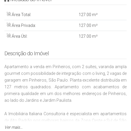
Área Total:
127
.00
m²
Área Privada:
127
.00
m²
Área Útil:
127
.00
m²
Descrição do Imóvel
Apartamento a venda em Pinheiros, com 2 suítes, varanda ampla
gourmet com possibilidade de integração com o living, 2 vagas de
garagem em Pinheiros, São Paulo. Planta excelente distribuída em
127 metros quadrados. Apartamento com acabamentos de
primeira qualidade em um dos melhores endereços de Pinheiros,
ao lado do Jardins e Jardim Paulista.
A Imobiliária Italiana Consultoria é especialista em apartamentos
de Alto Padrão nos melhores bairros da Zona Oeste e Sul de São
Paulo. Fale conosco WhatsApp (11)95116.2558. Encontre outras
Ver mais...