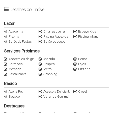
opções nas nossas redes sociais @italianaconsultoria.
Detalhes do Imóvel
Entre as ruas mais desejadas de São Paulo, o bairro de Pinheiros
te conecta e proporciona viver entre Jardins e à Av. Faria Lima.
Lazer
5 Min do Metrô Fradique Coutinho
Academia
Churrasqueira
Espaço Kids
Piscina
Piscina Aquecida
Piscina Infantil
5 Min da Rua Haddock Lobo
Salão de Festas
Salão de Jogos
6 minutos do Jardins e Jardim Paulista
6 Bistrô Paris 6
Serviços Próximos
6 min do Zucco Restaurante
Academias de ginástica
Avenida
Banco
7 min da Avenida Faria Lima
Farmácia
Hospital
Lojas
7 min do Sofá Café Pinheiros
Mercado
Metrô
Pizzaria
7 min do Lellis Tratoria Restaurante
Restaurante
Shopping
9 min do Shopping Iguatemi
Básico
10 min do Parque Ibirapuera
10 Min do Clube Pinheiros
Aceita Pet
Acesso a Deficientes
Closet
Elevador
Varanda Gourmet
Anuncie seu Imóvel Conosco
Destaques