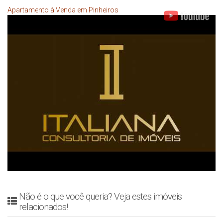
Apartamento à Venda em Pinheiros
Não é o que você queria? Veja estes imóveis
relacionados!