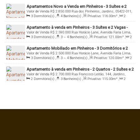
Apartamentos Novo a Venda em Pinheiros - 3 Suítes e 2
Valor de Venda
R$
2.850.000
Rua dos Pinheiros, Jardins, 05422-011,
Vagas
3
Dormitório(s)
,
4
Banheiro(s)
,
Privativo:
116
.00
m²
,
2
Pinheiros, São Paulo, São Paulo, Brasil
Sala(s)
,
3
Suíte(s)
,
Total:
116
.00
m²
,
2
Vaga(s)
,
Útil:
Apartamento à venda em Pinheiros - 3 Suítes e 2 Vagas -
116
.00
m²
Valor de Venda
R$
2.590.000
Rua Horácio Lane, Avenida Faria Lima,
Imobiliária Italiana Consultoria
3
Dormitório(s)
,
3 ~ 4
Banheiro(s)
,
Privativo:
121
.00
m²
,
2
05432-030, Pinheiros, São Paulo, São Paulo, Brasil
Sala(s)
,
3
Suíte(s)
,
Total:
121
.00
m²
,
2
Vaga(s)
,
Útil:
Apartamento Mobiliado em Pinheiros - 3 Dormitórios e 2
121
.00
m²
Valor de Venda
R$
2.500.000
Rua Horácio Lane, Avenida Faria Lima,
Vagas
3
Dormitório(s)
,
3 ~ 4
Banheiro(s)
,
Privativo:
120
.00
m²
,
2
05432-030, Pinheiros, São Paulo, São Paulo, Brasil
Sala(s)
,
3
Suíte(s)
,
Total:
120
.00
m²
,
2
Vaga(s)
,
Útil:
Apartamento à venda em Pinheiros - 2 Quartos - 2 Suítes e 2
120
.00
m²
Valor de Venda
R$
2.700.000
Rua Francisco Leitão, 144, Jardins,
Vagas - Imobiliária Italiana Consultoria
2
Dormitório(s)
,
3
Banheiro(s)
,
Privativo:
115
.00
m²
,
2
05414-020, Pinheiros, São Paulo, São Paulo, Brasil
Sala(s)
,
2
Suíte(s)
,
Total:
115
.00
m²
,
2
Vaga(s)
,
Útil:
115
.00
m²