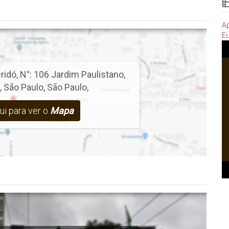
Ap
Eu
ridó
,
N°:
106
Jardim Paulistano
,
,
São Paulo
,
São Paulo
,
ui para ver o
Mapa