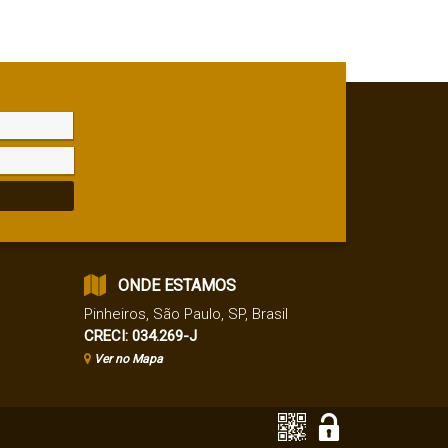
reno:
12200
.00
m²
ONDE ESTAMOS
Pinheiros
,
São Paulo
,
SP
,
Brasil
CRECI: 034.269-J
Ver no Mapa