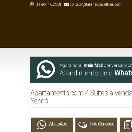
(11)95116.2558
contato@italianaconsultoria.com
Agora ficou
mais fácil
conversar co
Atendimento pelo
What
Apartamento com 4 Suítes a venda
Seridó
WhatsApp
Fale Conosco