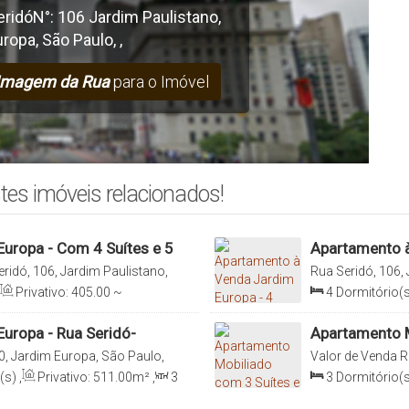
eridó
N°:
106
Jardim Paulistano
,
uropa
,
São Paulo
,
,
Imagem da Rua
para o Imóvel
tes imóveis relacionados!
uropa - Com 4 Suítes e 5
Apartamento à
Vagas - Imobil
ridó, 106, Jardim Paulistano,
Rua Seridó, 106,
, São Paulo, Brasil
Paulo, São Paulo,
Privativo:
405
.00
~
4
Dormitório(s
,
Total:
405
.00
~ 511
.00
m²
,
Sala(s)
,
4
Suít
²
,
Terreno:
13000
.00
m²
512
.00
m²
,
Ter
uropa - Rua Seridó-
Apartamento M
Seridó 106
40, Jardim Europa, São Paulo,
Valor de Venda
R
040, Jardim Euro
(s)
,
Privativo:
511
.00
m²
,
3
3
Dormitório(s
0
m²
,
5
Vaga(s)
,
Útil:
Sala(s)
,
3
Suít