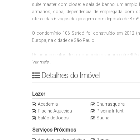
suíte master com closet e sala de banho, um amplo l
armários, copa, dependência de empregada com doi
oferecidas 6 vagas de garagem com depósito de 8 m².
O condomínio 106 Seridó foi construído em 2012 (h
Europa, na cidade de São Paulo.
Os apartamentos deste condomínio variam entre 405 a 
Ver mais...
A Imobiliária Italiana Consultoria é especialista em 
Detalhes do Imóvel
Entre em contato através do nosso WhatsApp (11)95
@Italianaconsultoria.
Lazer
Parque do Povo: 75 m - Empório Santa Maria: 300 m - C
Academia
Churrasqueira
550 m - Esporte Clube Pinheiros: 500 m - Jockey Club 
Piscina Aquecida
Piscina Infantil
JK Iguatemi: 900 m - Shopping Iguatemi: 1,1 km - Ráscal
Salão de Jogos
Sauna
Para mais informações, contate-nos.
Serviços Próximos
Academias de ginástica
Banco