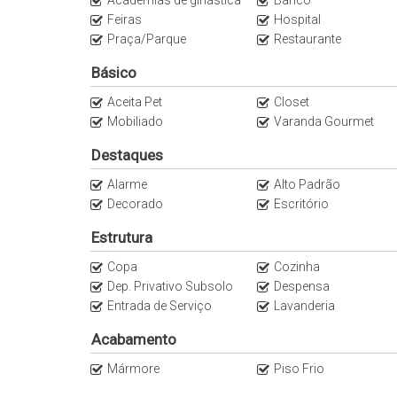
Anuncie seu imóvel conosco
Feiras
Hospital
Apartamentos de Alto Padrão
Praça/Parque
Restaurante
Básico
Aceita Pet
Closet
Mobiliado
Varanda Gourmet
Destaques
Alarme
Alto Padrão
Decorado
Escritório
Estrutura
Copa
Cozinha
Dep. Privativo Subsolo
Despensa
Entrada de Serviço
Lavanderia
Acabamento
Mármore
Piso Frio