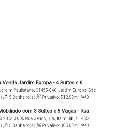
 Venda Jardim Europa - 4 Suítes e 6
iária Italiana Consultoria
 Jardim Paulistano, 01455-040, Jardim Europa, São
 Brasil
)
,
5
Banheiro(s)
,
Privativo:
512
.00
m²
,
3
e(s)
,
Total:
512
.00
m²
,
6
Vaga(s)
,
Útil:
reno:
13199
.00
m²
obiliado com 3 Suítes e 6 Vagas - Rua
$
28.500.000
Rua Seridó, 106, Itaim Bibi, 01455-
pa, São Paulo, São Paulo, Brasil
)
,
5
Banheiro(s)
,
Privativo:
405
.00
m²
,
3
e(s)
,
Total:
405
.00
m²
,
6
Vaga(s)
,
Útil: