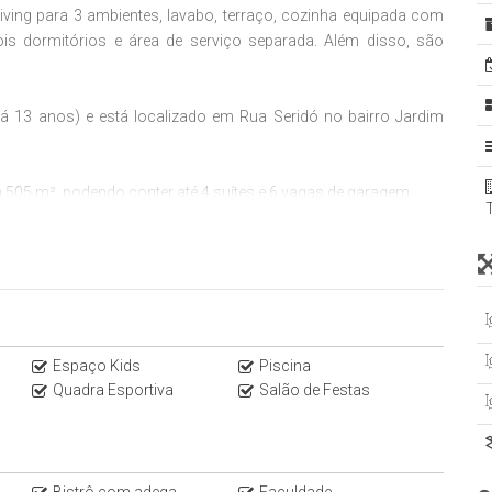
iving para 3 ambientes, lavabo, terraço, cozinha equipada com
s dormitórios e área de serviço separada. Além disso, são
á 13 anos) e está localizado em Rua Seridó no bairro Jardim
505 m², podendo conter até 4 suítes e 6 vagas de garagem.
apartamentos Alto Padrão nas regiões Oeste e Sul de São Paulo.
116.2558. Encontre outras oportunidades no nosso Instagram
asa do Saber: 350 m - Av. Brig. Faria Lima: 450 m - Spin’n Soul:
Espaço Kids
Piscina
de São Paulo: 600m - Museu da Casa Brasileira: 600 m - Shopping
Quadra Esportiva
Salão de Festas
: 1,2 km - Eataly: 1,5 km - Shopping Cidade Jardim: 2,7 km.
Bistrô com adega
Faculdade