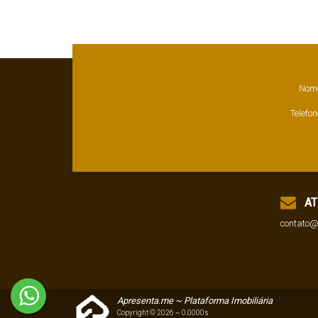
511
.00
m²
,
Terreno:
13197
.00
m²
Nom
Telefon
AT
contato@
Apresenta.me ~ Plataforma Imobiliária
Copyright © 2026 ~ 0.0000s