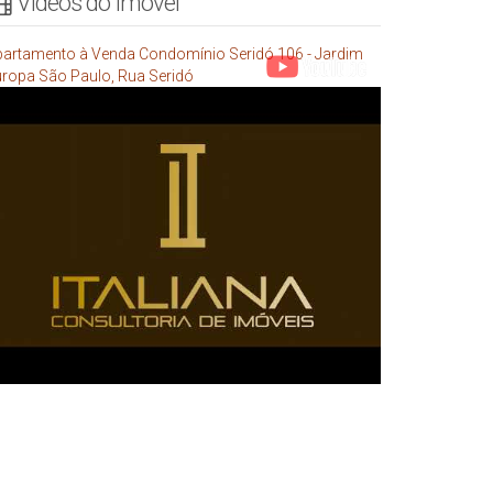
Vídeos do Imóvel
artamento à Venda Condomínio Seridó 106 - Jardim
ropa São Paulo, Rua Seridó