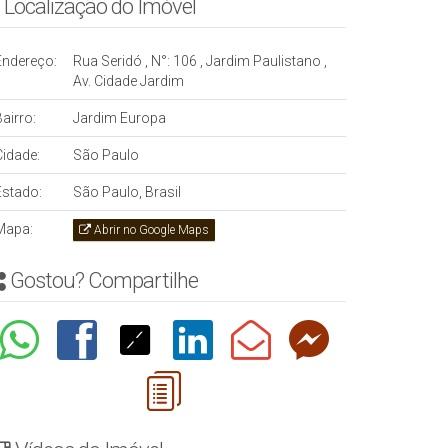
Localização do Imóvel
Endereço:
Rua Seridó
,
N°:
106
,
Jardim Paulistano
,
Av. Cidade Jardim
airro:
Jardim Europa
Cidade:
São Paulo
Estado:
São Paulo, Brasil
Mapa:
Abrir no Google Maps
Gostou? Compartilhe