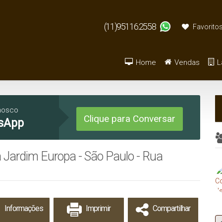
(11)95116.2558
Favorito
Home
Vendas
L
Armazém / Galpão / Ga
De R$500.000 
nosco
Clique para Conversar
sApp
 Jardim Europa - São Paulo - Rua
Informações
Imprimir
Compartilhar