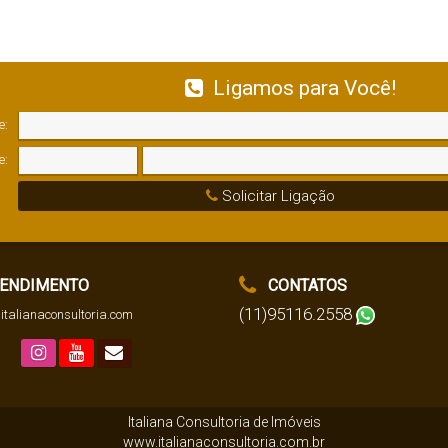
405
.00
m²
,
Ter
Ligamos para Você!
e:
e:
Solicitar Ligação
ENDIMENTO
CONTATOS
(11)95116.2558
italianaconsultoria.com
Italiana Consultoria de Imóveis
www.italianaconsultoria.com.br