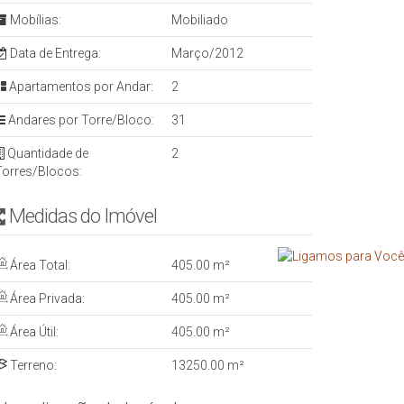
Mobílias:
Mobiliado
Data de Entrega:
Março/2012
Apartamentos por Andar:
2
Andares por Torre/Bloco:
31
Quantidade de
2
Torres/Blocos:
Medidas do Imóvel
Área Total:
405
.00
m²
Área Privada:
405
.00
m²
Área Útil:
405
.00
m²
Terreno:
13250
.00
m²