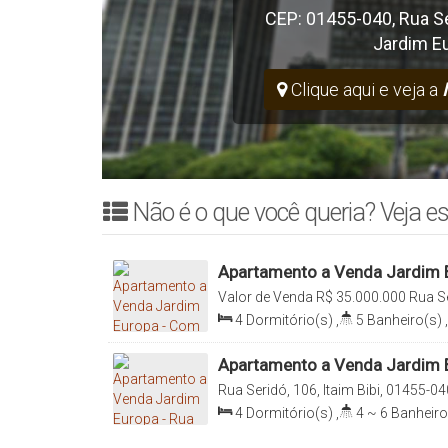
CEP: 01455-040
,
Rua S
Jardim E
Clique aqui e veja a
Não é o que você queria? Veja es
Apartamento a Venda Jardim E
Vagas
Valor de Venda
R$
35.000.000
Rua Se
01455-040, Jardim Europa, São Paulo
4
Dormitório(s)
,
5
Banheiro(s)
,
511
.00
m²
,
3
Sala(s)
,
4
Suíte(s)
6
Vaga(s)
,
Útil:
405
.00
~ 511
.00
m
Apartamento a Venda Jardim E
Imobiliária Italiana Consultoria
Rua Seridó, 106, Itaim Bibi, 01455-0
São Paulo, Brasil
4
Dormitório(s)
,
4 ~ 6
Banheiro
Sala(s)
,
4
Suíte(s)
,
Total:
511
.0