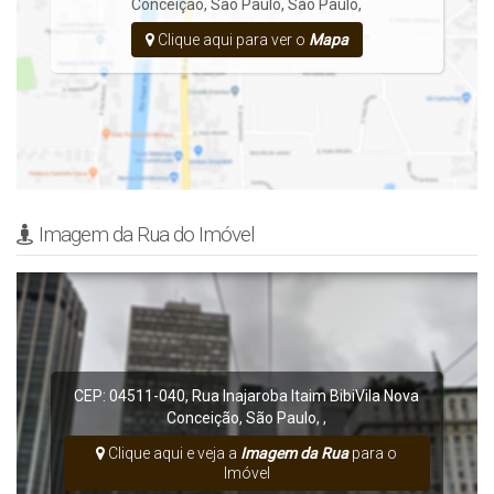
Conceição
,
São Paulo
,
São Paulo
,
Clique aqui para ver o
Mapa
Imagem da Rua do Imóvel
CEP: 04511-040
,
Rua Inajaroba
Itaim Bibi
Vila Nova
Conceição
,
São Paulo
,
,
Clique aqui e veja a
Imagem da Rua
para o
Imóvel