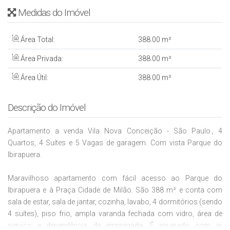
Medidas do Imóvel
Área Total:
388
.00
m²
Área Privada:
388
.00
m²
Área Útil:
388
.00
m²
Descrição do Imóvel
Apartamento a venda Vila Nova Conceição - São Paulo., 4
Quartos, 4 Suítes e 5 Vagas de garagem. Com vista Parque do
Ibirapuera.
Maravilhoso apartamento com fácil acesso ao Parque do
Ibirapuera e à Praça Cidade de Milão. São 388 m² e conta com
sala de estar, sala de jantar, cozinha, lavabo, 4 dormitórios (sendo
4 suítes), piso frio, ampla varanda fechada com vidro, área de
serviço e dependência de empregada. É equipado com ar