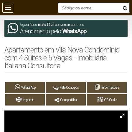
Agora ficou
mais fácil
conversar conosco
Atendimento pelo
WhatsApp
Apartamento em Vila Nova Condomínio
com 4 Suítes e 5 Vagas - Imobiliária
Italiana Consultoria
WhatsApp
Fale Conosco
Informações
Imprimir
Compartilhar
QR Code