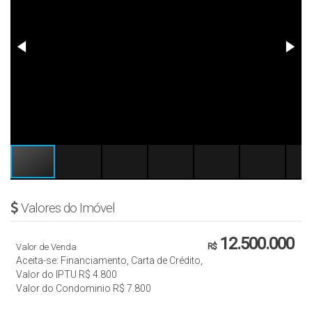
Valores do Imóvel
12.500.000
Valor de Venda
R$
Aceita-se: Financiamento, Carta de Crédito,
Valor do IPTU
R$
4.800
Valor do Condominio
R$
7.800