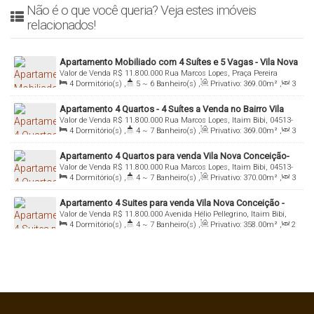
Não é o que você queria? Veja estes imóveis
relacionados!
Apartamento Mobiliado com 4 Suítes e 5 Vagas - Vila Nova
Valor de Venda
R$
11.800.000
Rua Marcos Lopes, Praça Pereira
Conceição
4
Dormitório(s)
,
5 ~ 6
Banheiro(s)
,
Privativo:
369
.00
m²
,
3
Coutinho, 04513-080, Vila Nova Conceição, São Paulo, São Paulo,
Sala(s)
,
4
Suíte(s)
,
Total:
369
.00
m²
,
5
Vaga(s)
,
Útil:
Brasil
Apartamento 4 Quartos - 4 Suítes a Venda no Bairro Vila
369
.00
m²
Valor de Venda
R$
11.800.000
Rua Marcos Lopes, Itaim Bibi, 04513-
Nova Conceição - São Paulo
4
Dormitório(s)
,
4 ~ 7
Banheiro(s)
,
Privativo:
369
.00
m²
,
3
080, Vila Nova Conceição, São Paulo, São Paulo, Brasil
Sala(s)
,
4
Suíte(s)
,
Total:
369
.00
m²
,
6
Vaga(s)
,
Útil:
Apartamento 4 Quartos para venda Vila Nova Conceição-
369
.00
m²
Valor de Venda
R$
11.800.000
Rua Marcos Lopes, Itaim Bibi, 04513-
São Paulo
4
Dormitório(s)
,
4 ~ 7
Banheiro(s)
,
Privativo:
370
.00
m²
,
3
080, Vila Nova Conceição, São Paulo, São Paulo, Brasil
Sala(s)
,
4
Suíte(s)
,
Total:
370
.00
m²
,
6
Vaga(s)
,
Útil:
Apartamento 4 Suites para venda Vila Nova Conceição -
370
.00
m²
Valor de Venda
R$
11.800.000
Avenida Hélio Pellegrino, Itaim Bibi,
São Paulo
4
Dormitório(s)
,
4 ~ 7
Banheiro(s)
,
Privativo:
358
.00
m²
,
2
04513-100, Vila Nova Conceição, São Paulo, São Paulo, Brasil
~ 3
Sala(s)
,
4
Suíte(s)
,
Total:
358
.00
m²
,
4
Vaga(s)
,
Útil:
358
.00
m²
,
Terreno:
1900
.00
m²