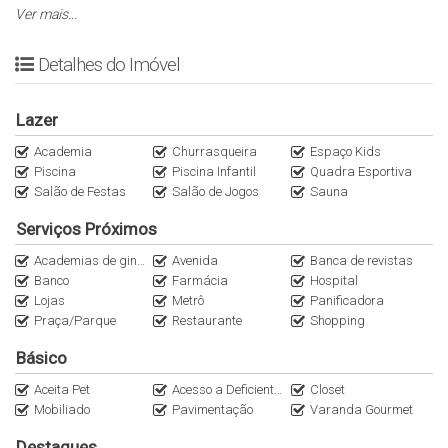
condicionado, banheira, closet, armários embutidos e possui 5
Ver mais...
vagas de garagem.
Detalhes do Imóvel
Condomínio de apartamentos construído em 2001 composto por
torre única.
Lazer
Descrição do condomínio:
Academia
Churrasqueira
Espaço Kids
Piscina
Piscina Infantil
Quadra Esportiva
Salão de Festas
Salão de Jogos
Sauna
- Jardim
- Piscina
Serviços Próximos
- Piscina Infantil
Academias de ginástica
Avenida
Banca de revistas
- Playground
Banco
Farmácia
Hospital
- Quadra Poliesportiva
Lojas
Metrô
Panificadora
- Sala De Ginástica
Praça/Parque
Restaurante
Shopping
- Salão De Festas
Básico
- Salão De Jogos
Aceita Pet
Acesso a Deficientes
Closet
A Imobiliária Italiana Imóveis é especialista em apartamentos de
Mobiliado
Pavimentação
Varanda Gourmet
Alto Padrão nos principais bairros das regiões Oeste e Sul de São
Destaques