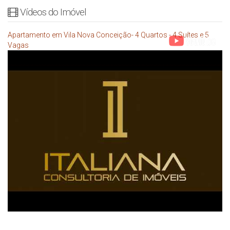
Vídeos do Imóvel
Apartamento em Vila Nova Conceição- 4 Quartos - 4 Suítes e 5
Vagas