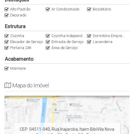
Paulo. Entre em contato através do nosso WhatsApp
(11)95116.2558. Encontre outras oportunidades no nosso
Alto Padrão
Ar Condicionado
Bicicletário
Instagram @Italianaconsultoria.
Decorado
Estrutura
Localização Privilegiada, e diversas comodidades de Morar na
Vila Nova Conceição, um dos melhores bairros, Ruas planas,
Cozinha
Cozinha Independente
Dormitório Empregada
Elevador de Serviço
Entrada de Serviço
Lavanderia
arborização e alta gastronomia.
Portaria 24h
Área de Serviço
Para mais informações, contate-nos
Acabamento
Mármore
Anuncie seu imóvel conosco
WhatsApp (11)95116.2558
Instagram @Italianaconsultoria
Mapa do Imóvel
Apartamento em Vila Nova Conceição
CEP: 04511-040
,
Rua Inajaroba
,
Itaim Bibi
Vila Nova