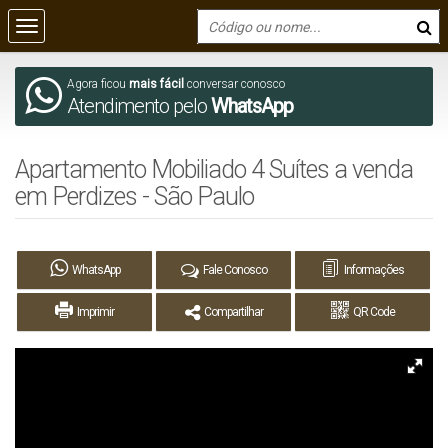
Agora ficou
mais fácil
conversar conosco
Atendimento pelo
WhatsApp
Apartamento Mobiliado 4 Suítes a venda
em Perdizes - São Paulo
WhatsApp
Fale Conosco
Informações
Imprimir
Compartilhar
QR Code