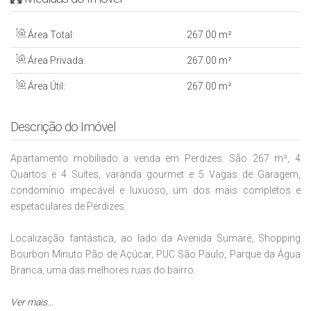
Área Total:
267
.00
m²
Área Privada:
267
.00
m²
Área Útil:
267
.00
m²
Descrição do Imóvel
Apartamento mobiliado a venda em Perdizes. São 267 m², 4
Quartos e 4 Suítes, varanda gourmet e 5 Vagas de Garagem,
condomínio impecável e luxuoso, um dos mais completos e
espetaculares de Perdizes.
Localização fantástica, ao lado da Avenida Sumaré, Shopping
Bourbon Minuto Pão de Açúcar, PUC São Paulo, Parque da Água
Branca, uma das melhores ruas do bairro.
A Imobiliária Italiana Consultoria é especialista em apartamentos
Ver mais...