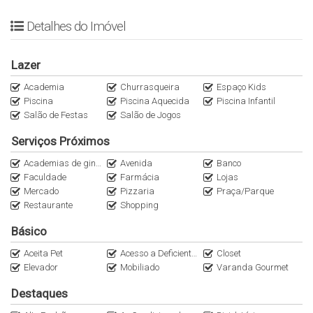
de Alto Padrão em Perdizes e nos principais bairros das regiões
da Zona Oeste de São Paulo. Fale conosco WhatsApp
Detalhes do Imóvel
(11)95116.2558. Encontre as melhores opções no nosso
Instagram @ItalianaConsultoria.
Lazer
Para maiores informações, entre em contato
Academia
Churrasqueira
Espaço Kids
Piscina
Piscina Aquecida
Piscina Infantil
Anuncie seu imóvel conosco
Salão de Festas
Salão de Jogos
As imagens são do apartamento decorado, consulte memorial
Serviços Próximos
descritivo da entrega do imóvel.
Academias de ginástica
Avenida
Banco
Faculdade
Farmácia
Lojas
Mercado
Pizzaria
Praça/Parque
Restaurante
Shopping
Básico
Aceita Pet
Acesso a Deficientes
Closet
Elevador
Mobiliado
Varanda Gourmet
Destaques