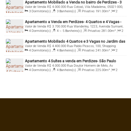
Apartamento Mobiliado a Venda no bairro de Perdizes - 3
Valor de Venda
R$
4.000.000
Rua Cotoxó, Vila Madalena, 05021-000,
Suítes e 3 Vagas
3
Dormitório(s)
,
3
Banheiro(s)
,
Privativo:
191
.00
m²
,
2
Perdizes, São Paulo, São Paulo, Brasil
Sala(s)
,
3
Suíte(s)
,
Total:
191
.00
m²
,
3
Vaga(s)
,
Útil:
Apartamento a Venda em Perdizes- 4 Quartos e 4 Vagas -
191
.00
m²
Valor de Venda
R$
3.700.000
Rua Wanderley, 1223, Avenida Sumaré,
Imobiliária Italiana Consultoria
4
Dormitório(s)
,
4 ~ 5
Banheiro(s)
,
Privativo:
281
.00
m²
,
2
05011-001, Perdizes, São Paulo, São Paulo, Brasil
Sala(s)
,
3
Suíte(s)
,
Total:
281
.00
m²
,
4
Vaga(s)
,
Útil:
Apartamento Mobiliado 4 Quartos e 3 Vagas no Jardim das
281
.00
m²
Valor de Venda
R$
4.400.000
Rua Pablo Picasso, 100, Shopping
Perdizes - São Paulo
4
Dormitório(s)
,
4
Banheiro(s)
,
Privativo:
241
.00
m²
,
2
Bourbon, 05036-160, Perdizes, São Paulo, São Paulo, Brasil
Sala(s)
,
2
Suíte(s)
,
Total:
241
.00
m²
,
3
Vaga(s)
,
Útil:
Apartamento 4 Suítes a venda em Perdizes- São Paulo
241
.00
m²
Valor de Venda
R$
4.000.000
Rua Doutor Homem de Melo, Av
4
Dormitório(s)
,
4
Banheiro(s)
,
Privativo:
225
.00
m²
,
2
Sumaré, 05007-001, Perdizes, São Paulo, São Paulo, Brasil
Sala(s)
,
2 ~ 3
Suíte(s)
,
Total:
225
.00
m²
,
3
Vaga(s)
,
Útil:
225
.00
m²