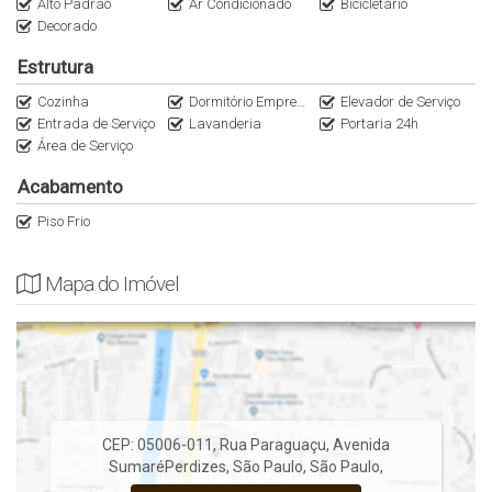
Alto Padrão
Ar Condicionado
Bicicletário
Decorado
Estrutura
Cozinha
Dormitório Empregada
Elevador de Serviço
Entrada de Serviço
Lavanderia
Portaria 24h
Área de Serviço
Acabamento
Piso Frio
Mapa do Imóvel
CEP: 05006-011
,
Rua Paraguaçu
,
Avenida
Sumaré
Perdizes
,
São Paulo
,
São Paulo
,