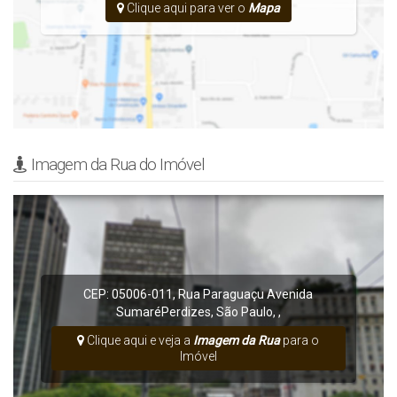
Clique aqui para ver o
Mapa
Imagem da Rua do Imóvel
CEP: 05006-011
,
Rua Paraguaçu
Avenida
Sumaré
Perdizes
,
São Paulo
,
,
Clique aqui e veja a
Imagem da Rua
para o
Imóvel