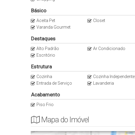
Não perca essa oportunidade única! Agende sua v
Básico
1.810.000,00. Seu novo lar te espera.
Aceita Pet
Closet
Varanda Gourmet
Destaques
Alto Padrão
Ar Condicionado
Escritório
Estrutura
Cozinha
Cozinha Independente
Entrada de Serviço
Lavanderia
Acabamento
Piso Frio
Mapa do Imóvel