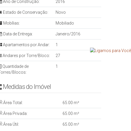
Ano de Construção:
2016
Estado de Conservação:
Novo
Mobílias:
Mobiliado
Data de Entrega:
Janeiro/2016
Apartamentos por Andar:
1
Andares por Torre/Bloco:
27
Quantidade de
1
Torres/Blocos:
Medidas do Imóvel
Área Total:
65
.00
m²
Área Privada:
65
.00
m²
Área Útil:
65
.00
m²