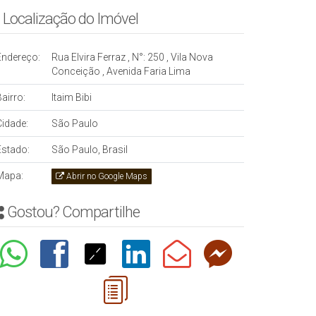
Localização do Imóvel
Endereço:
Rua Elvira Ferraz
,
N°:
250
,
Vila Nova
Conceição
,
Avenida Faria Lima
airro:
Itaim Bibi
Cidade:
São Paulo
Estado:
São Paulo, Brasil
Mapa:
Abrir no Google Maps
Gostou? Compartilhe