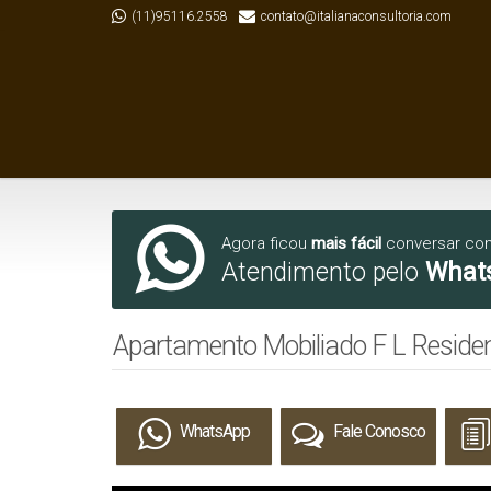
(11)95116.2558
contato@italianaconsultoria.com
Agora ficou
mais fácil
conversar co
Atendimento pelo
What
Apartamento Mobiliado F L Residenc
WhatsApp
Fale Conosco