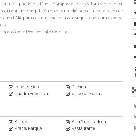
e uma ocupação periférica, composta por três torres para criar
. O conjunto arquitetônico cria um diálogo entre si, através de
ando um DNA para o empreendimento, conquistando um espaço
alo.
 na categoria Residencial e Comercial.
 viver aqui.
rfeita para morar ou investir no melhor endereço de São Paulo.
a Wall Street brasileira, tem a maior concentração de bancos,
 todos os tipos de serviços. Tem acesso fácil à ciclovia, grandes
ara morar, investir e ter o seu negócio.
Espaço Kids
Piscina
Quadra Esportiva
Salão de Festas
o by Nest the longstay Experience, e faz parte do complexo F.L
ffice, interligados pela F.L Square, uma praça com 1200 m² de
Maremonti.
Banco
Bistrô com adega
partamentos de Alto Padrão, nos principais bairros da Zona Sul de
Praça/Parque
Restaurante
e opções nas nossas redes sociais Italiana Consultoria.