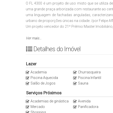
O FL 4300 é um projeto de uso misto que se utiliza d
uma grande praça arborizada com restaurante ao centro
uma linguagem de fachadas anguladas, caracteriz
urbano de proporções únicas na cidade. /por Felipe Afl
Um projeto vencedor do 21º Prêmio Master Imobiliário,
Apartamentos modernos e sofisticados como quem vai
Ver mais...
Com serviços exclusivos, o F.L Residence é a opção pe
Detalhes do Imóvel
A região da Av. Faria Lima, também é conhecida como 
edifícios comerciais, restaurantes, lojas, shoppings e
Lazer
parques e a toda rede de transportes. É o melhor lugar p
Academia
Churrasqueira
Piscina Aquecida
Piscina Infantil
O F.L Residence tem a administração do pool de locaçã
Salão de Jogos
Sauna
4300 que conta também com o F.L Corporate e o F.L O
uso livre que conta com uma unidade do restaurante 
Serviços Próximos
Academias de ginástica
Avenida
A Imobiliária Italiana Consultoria é especialista em a
Mercado
Panificadora
São Paulo. Fale conosco através do WhatsApp. Encontr
Shopping