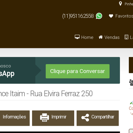
Pinhe
(11)95116.2558
Favorito
Home
Vendas
L
Armazém / Galpão / Ga
De R$500.000 
nosco
Clique para Conversar
sApp
e Itaim - Rua Elvira Ferraz 250
Informações
Imprimir
Compartilhar