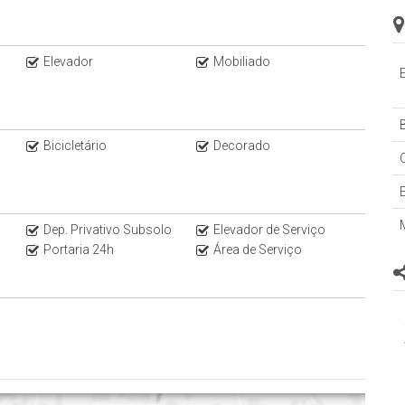
isita e venha se encantar com esse imóvel por apenas R$
Elevador
Mobiliado
B
Bicicletário
Decorado
Dep. Privativo Subsolo
Elevador de Serviço
Portaria 24h
Área de Serviço