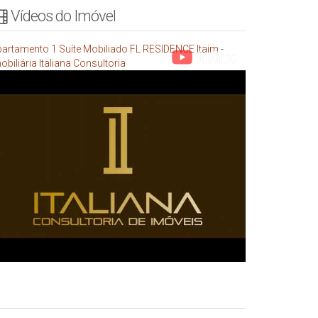
Vídeos do Imóvel
artamento 1 Suíte Mobiliado FL RESIDENCE Itaim -
obiliária Italiana Consultoria