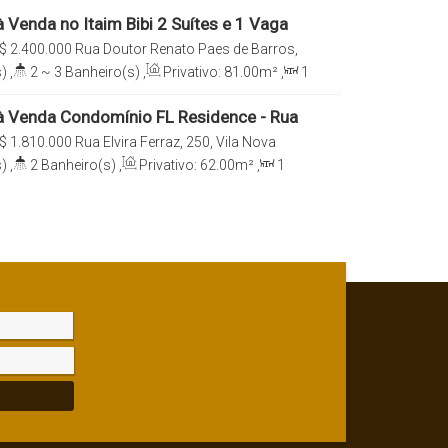
 Venda no Itaim Bibi 2 Suítes e 1 Vaga
$
2.400.000
Rua Doutor Renato Paes de Barros,
Bibi, São Paulo, São Paulo, Brasil
)
,
2 ~ 3
Banheiro(s)
,
Privativo:
81
.00
m²
,
1
e(s)
,
Total:
81
.00
m²
,
1
Vaga(s)
,
Útil:
eno:
693
.00
m²
 Venda Condomínio FL Residence - Rua
250 - Itaim Bibi
$
1.810.000
Rua Elvira Ferraz, 250, Vila Nova
040, Itaim Bibi, São Paulo, São Paulo, Brasil
)
,
2
Banheiro(s)
,
Privativo:
62
.00
m²
,
1
e(s)
,
Total:
62
.00
m²
,
2
Vaga(s)
,
Útil: