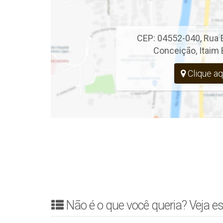
CEP: 04552-040
,
Rua E
Conceição
,
Itaim 
Clique aq
Não é o que você queria? Veja es