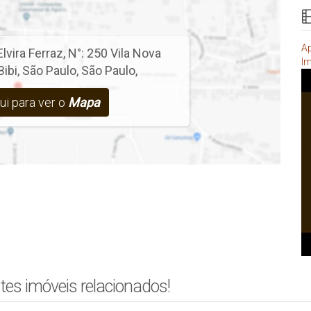
Ap
lvira Ferraz
,
N°:
250
Vila Nova
Im
Bibi
,
São Paulo
,
São Paulo
,
ui para ver o
Mapa
tes imóveis relacionados!