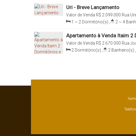
Uri - Breve Lançamento
Valor de Venda
R$
2.099.000
Rua Ur
Bibi, São Paulo, São Paulo, Brasil
1 ~ 2
Dormitório(s)
,
2 ~ 4
Banh
179
.43
m²
,
1
Sala(s)
,
1 ~ 2
Suít
Vaga(s)
,
Útil:
70
.00
m²
Apartamento à Venda Itaim 2 
Valor de Venda
R$
2.670.000
Rua Joa
Lima, 04534-014, Itaim Bibi, São Paul
2
Dormitório(s)
,
2
Banheiro(s)
,
Sala(s)
,
1
Suíte(s)
,
Total:
77
.00
77
.00
m²
Nom
Telefon