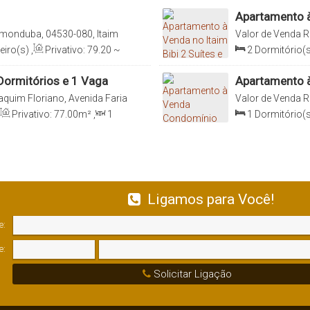
Apartamento à
imonduba, 04530-080, Itaim
Valor de Venda
R
04530-000, Itaim 
eiro(s)
,
Privativo:
79
.20
~
2
Dormitório(s
e(s)
,
Total:
70
.00
m²
,
1
Sala(s)
,
2
Suít
81
.00
m²
,
Terr
Dormitórios e 1 Vaga
Apartamento à
Elvira Ferraz, 
quim Floriano, Avenida Faria
Valor de Venda
R
o, São Paulo, Brasil
Conceição, 04552-
Privativo:
77
.00
m²
,
1
1
Dormitório(s
m²
,
1
Vaga(s)
,
Útil:
Sala(s)
,
1
Suít
62
.00
m²
Ligamos para Você!
e:
e:
Solicitar Ligação