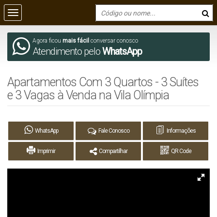
Agora ficou
mais fácil
conversar conosco
Atendimento pelo
WhatsApp
Apartamentos Com 3 Quartos - 3 Suítes
e 3 Vagas à Venda na Vila Olímpia
WhatsApp
Fale Conosco
Informações
Imprimir
Compartilhar
QR Code