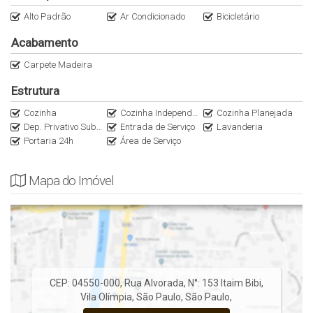
1 Min da Avenida Bandeirantes
Alto Padrão
Ar Condicionado
Bicicletário
2 Min do Avenida Faria Lima
Acabamento
2 Min do Google
2 Min do Pobre Juan
Carpete Madeira
3 Min do BTG PACTUAL
Estrutura
3 Min da McLaren São Paulo
5 Min do Shopping Iguatemi
Cozinha
Cozinha Independente
Cozinha Planejada
Dep. Privativo Subsolo
Entrada de Serviço
Lavanderia
5 Min do Pão de Açúcar Clodomiro
Portaria 24h
Área de Serviço
6 Min Paros Bar e Restaurante
6 Min Bárbaro Restaurante
7 Min do Parque do Povo
Mapa do Imóvel
7 Min do Ruella Bistrô
8 Min do JK Iguatemi
10 Min Parque do Ibirapuera
Para mais informações, contate-nos.
Anuncie seu imóvel conosco
CEP: 04550-000
,
Rua Alvorada
,
N°:
153
Itaim Bibi
,
Apartamentos Alto Padrão.
Vila Olímpia
,
São Paulo
,
São Paulo
,