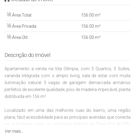
Área Total:
156
.00
m²
Área Privada:
156
.00
m²
Área Útil:
156
.00
m²
Descrição do Imóvel
Apartamento a venda na Vila Olímpia, com 3 Quartos, 3 Suítes,
varanda integrada com o amplo living, sala de estar com muita
iluminação natural 3 vagas de garagem demarcada armários
perfeitos de excelente qualidade, piso de madeira impecável, planta
distribuída em 156 m².
Localizado em uma das melhores ruas do bairro, uma região
plana, fácil acessibilidade para as principais avenidas que conecta
os moradores com os principais bairros da Zona Sul de São
Paulo.
Ver mais...