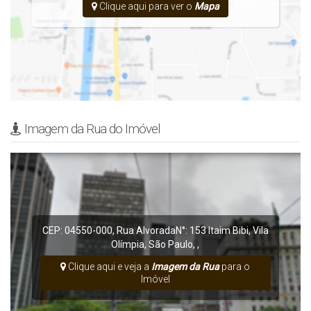
Clique aqui para ver o
Mapa
Preço e disponibilidade do imóvel sujeitos a alteração sem aviso
prévio.
Imagem da Rua do Imóvel
CEP: 04550-000
,
Rua Alvorada
N°:
153
Itaim Bibi
,
Vila
Olímpia
,
São Paulo
,
,
Clique aqui e veja a
Imagem da Rua
para o
Imóvel