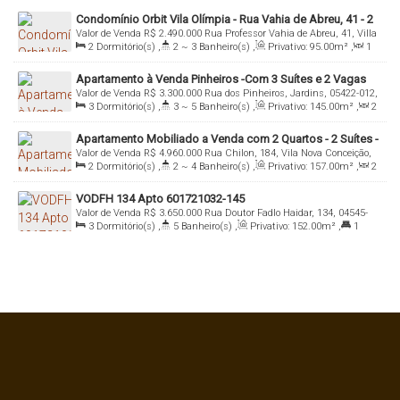
Condomínio Orbit Vila Olímpia - Rua Vahia de Abreu, 41 - 2
Valor de Venda
R$
2.490.000
Rua Professor Vahia de Abreu, 41, Villa
Suítes e 2 Vagas
2
Dormitório(s)
,
2 ~ 3
Banheiro(s)
,
Privativo:
95
.00
m²
,
1
Olímpia, 04549-000, Vila Olímpia, São Paulo, São Paulo, Brasil
Sala(s)
,
2
Suíte(s)
,
Total:
95
.00
m²
,
2
Vaga(s)
,
Útil:
Apartamento à Venda Pinheiros -Com 3 Suítes e 2 Vagas
95
.00
m²
Valor de Venda
R$
3.300.000
Rua dos Pinheiros, Jardins, 05422-012,
3
Dormitório(s)
,
3 ~ 5
Banheiro(s)
,
Privativo:
145
.00
m²
,
2
Pinheiros, São Paulo, São Paulo, Brasil
Sala(s)
,
3
Suíte(s)
,
Total:
145
.00
m²
,
2
Vaga(s)
,
Útil:
Apartamento Mobiliado a Venda com 2 Quartos - 2 Suítes -
145
.00
m²
Valor de Venda
R$
4.960.000
Rua Chilon, 184, Vila Nova Conceição,
VN Millenium Faria Lima
2
Dormitório(s)
,
2 ~ 4
Banheiro(s)
,
Privativo:
157
.00
m²
,
2
04552-030, Vila Olímpia, São Paulo, São Paulo, Brasil
Sala(s)
,
2
Suíte(s)
,
Total:
157
.00
m²
,
2
Vaga(s)
,
Útil:
VODFH 134 Apto 601721032-145
157
.00
m²
Valor de Venda
R$
3.650.000
Rua Doutor Fadlo Haidar, 134, 04545-
3
Dormitório(s)
,
5
Banheiro(s)
,
Privativo:
152
.00
m²
,
1
050, Vila Olímpia, São Paulo, São Paulo, Brasil
Suíte(s)
,
Total:
152
.00
m²
,
Útil:
152
.00
m²