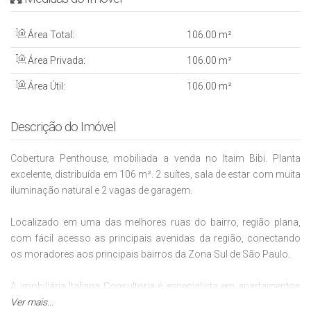
Área Total:
106
.00
m²
Área Privada:
106
.00
m²
Área Útil:
106
.00
m²
Descrição do Imóvel
Cobertura Penthouse, mobiliada a venda no Itaim Bibi. Planta
excelente, distribuída em 106 m². 2 suítes, sala de estar com muita
iluminação natural e 2 vagas de garagem.
Localizado em uma das melhores ruas do bairro, região plana,
com fácil acesso as principais avenidas da região, conectando
os moradores aos principais bairros da Zona Sul de São Paulo.
A imobiliária Italiana Consultoria é especialista em apartamentos
de Alto Padrão, sempre nos principiais bairros da Sul de São
Ver mais...