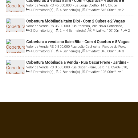
Coberturas a Venda Itaim - Com 4 Quartos - 4 Suítes e 8
Valor de Venda
R$
45.000.000
Rua Jorge Coelho, 147, Clube
Vagas
4
Dormitório(s)
,
4
Banheiro(s)
,
Privativo:
542
.00
m²
,
2
Pinheiros, 01451-020, Itaim Bibi, São Paulo, São Paulo, Brasil
Sala(s)
,
4
Suíte(s)
,
Total:
1082
.00
m²
,
8
Vaga(s)
,
Útil:
Cobertura Mobiliada Itaim Bibi - Com 2 Suítes e 2 Vagas
542
.00
m²
Valor de Venda
R$
3.900.000
Rua Itacema, Vila Nova Conceição,
2
Dormitório(s)
,
2 ~ 4
Banheiro(s)
,
Privativo:
107
.00
m²
,
2
04530-050, Itaim Bibi, São Paulo, São Paulo, Brasil
Sala(s)
,
2
Suíte(s)
,
Total:
107
.00
m²
,
2
Vaga(s)
,
Útil:
Cobertura a venda no Itaim Bibi - Com 4 Quartos e 5 Vagas
107
.00
m²
Valor de Venda
R$
9.800.000
Rua João Cachoeira, Parque do Povo,
4
Dormitório(s)
,
4
Banheiro(s)
,
Privativo:
345
.00
m²
,
3
04535-016, Itaim Bibi, São Paulo, São Paulo, Brasil
Sala(s)
,
4
Suíte(s)
,
Total:
345
.00
m²
,
5
Vaga(s)
,
Útil:
Cobertura Mobiliada a Venda - Rua Oscar Freire - Jardins -
345
.00
m²
Valor de Venda
R$
3.500.000
Rua Oscar Freire, Jardins, 05409-010,
São Paulo
2
Dormitório(s)
,
2
Banheiro(s)
,
Privativo:
106
.00
m²
,
1
Pinheiros, São Paulo, São Paulo, Brasil
Sala(s)
,
2
Suíte(s)
,
Total:
106
.00
m²
,
2
Vaga(s)
,
Útil:
106
.00
m²