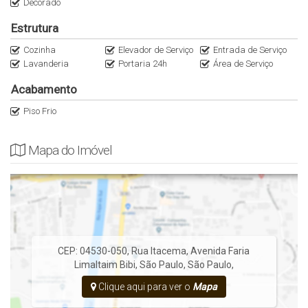
Decorado
As informações estão sujeitas a alterações sem aviso prévio,
Estrutura
consulte o corretor responsável.
Cozinha
Elevador de Serviço
Entrada de Serviço
Lavanderia
Portaria 24h
Área de Serviço
Acabamento
Piso Frio
Mapa do Imóvel
CEP: 04530-050
,
Rua Itacema
,
Avenida Faria
Lima
Itaim Bibi
,
São Paulo
,
São Paulo
,
Clique aqui para ver o
Mapa