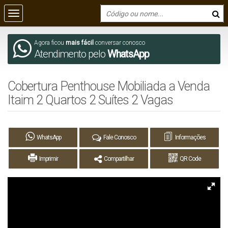
Agora ficou
mais fácil
conversar conosco
Atendimento pelo
WhatsApp
Cobertura Penthouse Mobiliada a Venda
Itaim 2 Quartos 2 Suítes 2 Vagas
WhatsApp
Fale Conosco
Informações
Imprimir
Compartilhar
QR Code