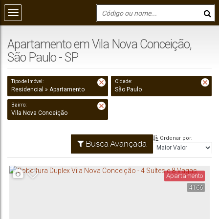
Apartamento em Vila Nova Conceição,
São Paulo - SP
Tipo de Imóvel:
Cidade:
Residencial » Apartamento
São Paulo
Bairro:
Vila Nova Conceição
Ordenar por:
Busca Avançada
Apartamento
4166