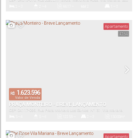
CEP: 04015-010
,
Rua Joaquim Távora
,
Metrô Ana Rosa
,
Vila Mariana
,
São
Paulo
,
São Paulo
,
Brasil
2 ~ 3
2 ~ 4
66
.17
~
2
1 ~ 3
206
.71
m²
Dormitório(s)
Banheiro(s)
Privativo:
Sala(s)
Suíte(s)
Apartamento
4764
66
.00
m²
1 ~ 2
66
.00
m²
Total:
Vaga(s)
Útil:
1.623.596
R$
Valor de Venda
PRAÇA MONTEIRO - BREVE LANÇAMENTO
CEP: 04117-095
,
Rua Praça Monteiro dos Santos
,
N°:
31
,
Vila Mariana
,
São Paulo
,
São Paulo
,
Brasil
3 ~ 4
5 ~ 6
122
.55
~
2 ~ 3
130
.00
m²
307
.46
m²
Dormitório(s)
Banheiro(s)
Privativo:
Suíte(s)
Total:
Apartamento