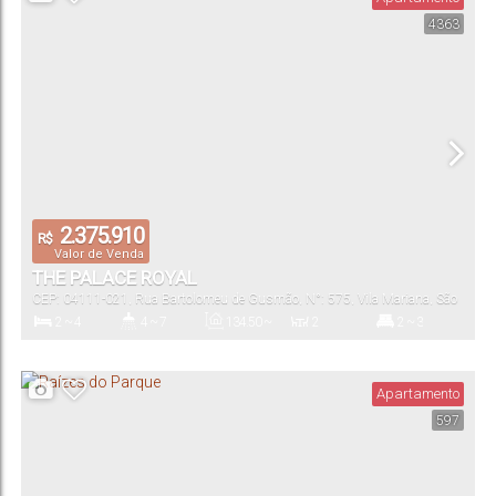
4363
123
.00
m²
2
123
.00
m²
Total:
Vaga(s)
Útil:
2.375.910
R$
Valor de Venda
THE PALACE ROYAL
CEP: 04111-021
,
Rua Bartolomeu de Gusmão
,
N°:
575
,
Vila Mariana
,
São
Paulo
,
São Paulo
,
Brasil
2 ~ 4
4 ~ 7
134
.50
~
2
2 ~ 3
358
.00
m²
Dormitório(s)
Banheiro(s)
Privativo:
Sala(s)
Suíte(s)
Apartamento
597
134
.50
m²
2 ~ 3
134
.50
~
358
.00
m²
Total:
Vaga(s)
Útil: