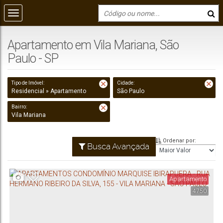
Apartamento em Vila Mariana, São
Paulo - SP
Tipo de Imóvel:
Cidade:
Residencial » Apartamento
São Paulo
Bairro:
Vila Mariana
Ordenar por:
Busca Avançada
Apartamento
4750