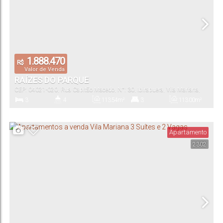
1.888.470
R$
Valor de Venda
RAÍZES DO PARQUE
CEP: 04021-020
,
Rua Capitão Macedo
,
N°:
30
,
Ibirapuera
,
Vila Mariana
,
São Paulo
,
São Paulo
,
Brasil
3
4
113
.54
m²
3
113
.00
m²
Dormitório(s)
Banheiro(s)
Privativo:
Suíte(s)
Total:
Apartamento
2302
3
113
.54
m²
Vaga(s)
Útil: