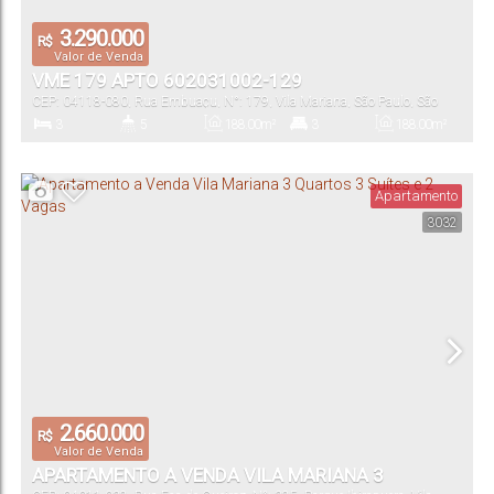
3.290.000
R$
Valor de Venda
VME 179 APTO 602031002-129
CEP: 04118-080
,
Rua Embuaçu
,
N°:
179
,
Vila Mariana
,
São Paulo
,
São
Paulo
,
Brasil
3
5
188
.00
m²
3
188
.00
m²
Dormitório(s)
Banheiro(s)
Privativo:
Suíte(s)
Total:
Apartamento
3032
4
188
.00
m²
Vaga(s)
Útil:
2.660.000
R$
Valor de Venda
APARTAMENTO A VENDA VILA MARIANA 3