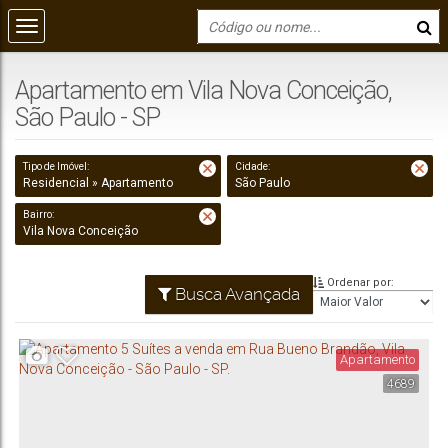
Apartamento em Vila Nova Conceição,
São Paulo - SP
Tipo de Imóvel:
Cidade:
Residencial » Apartamento
São Paulo
Bairro:
Vila Nova Conceição
Ordenar por:
Busca Avançada
Apartamento
4689