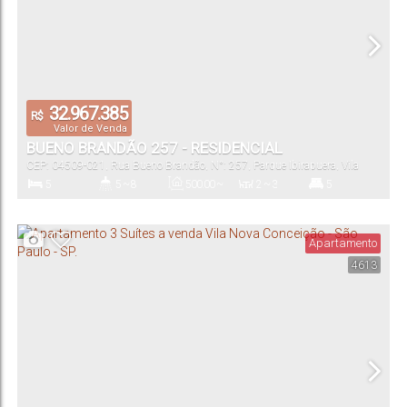
32.967.385
R$
Valor de Venda
BUENO BRANDÃO 257 - RESIDENCIAL
CEP: 04509-021
,
Rua Bueno Brandão
,
N°:
257
,
Parque Ibirapuera
,
Vila
Nova Conceição
,
São Paulo
,
São Paulo
,
Brasil
5
5 ~ 8
500
.00
~
2 ~ 3
5
923
.00
m²
Dormitório(s)
Banheiro(s)
Privativo:
Sala(s)
Suíte(s)
Apartamento
4613
500
.00
~
5 ~ 7
500
.00
~
923
.00
m²
923
.00
m²
Total:
Vaga(s)
Útil: