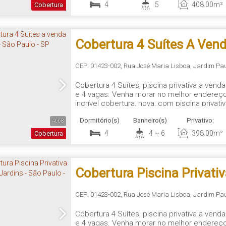
4
5
408
.00
m²
Cobertura
Cobertura 4 Suítes A Vend
- São Paulo - SP
CEP: 01423-002
,
Rua José Maria Lisboa
,
Jardim Pau
Cobertura 4 Suítes, piscina privativa a vend
e 4 vagas. Venha morar no melhor endereço
incrível cobertura, nova, com piscina privat
única no Jardins, próximo à Rua Oscar Freir
Dormitório(s)
Banheiro(s)
Privativo:
restaurantes do Jardins, hospitais, bancos,..
4668
4
4 ~ 6
398
.00
m²
Cobertura
Cobertura Piscina Privati
Jardins - São Paulo - SP
CEP: 01423-002
,
Rua José Maria Lisboa
,
Jardim Pau
Cobertura 4 Suítes, piscina privativa a vend
e 4 vagas. Venha morar no melhor endereço