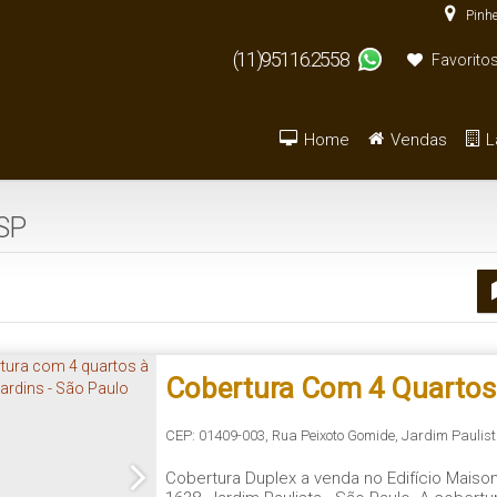
Pinhe
(11)95116.2558
Favorito
Home
Vendas
L
Armazém / Galpão / Ga
De R$500.000 
 SP
Cobertura Com 4 Quartos
Jardins - São Paulo
CEP: 01409-003
,
Rua Peixoto Gomide
,
Jardim Paulis
Cobertura Duplex a venda no Edifício Maiso