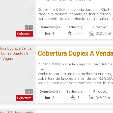
- Vista Parque Ibirapuera-
Cobertura 3 Suítes a venda Jardins - São Pa
Parque Ibirapuera, cenário de tirar o fôlego,
permanente, livre e definido, com 4 suítes 
amplo living, sala de estar com muita ilumina
Dormitório(s)
Banheiro(s)
Privativo:
Jardim Paulista e 4 vagas de garagem, Planta
4483
4
5 ~ 6
353
.00
m²
Cobertura
Cobertura Duplex A Venda 
Com 3 Quartos 3 Suítes E
CEP: 01403-001
,
Alameda Joaquim Eugênio de Lima
Brasil
Venha morar em um dos melhores endereços 
cobertura de luxo está à venda por R$ 8.20
precisa para viver com conforto e estilo. C
possui uma área total de 348 m², com espa
Dormitório(s)
Banheiro(s)
Privativo:
disso, conta com 4 vagas de garagem, sala
3281
3
5
348
.00
m²
Cobertura