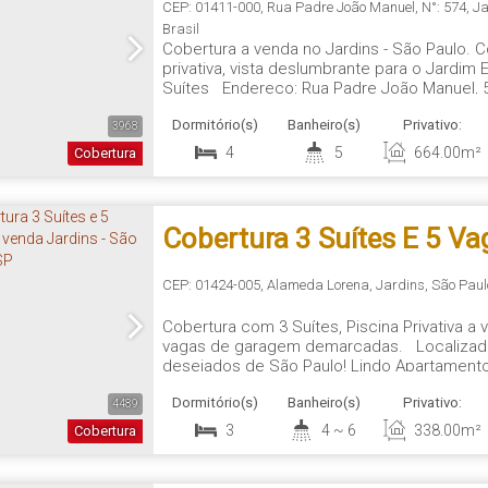
Suítes E 6 Vagas - São Pau
CEP: 01411-000
,
Rua Padre João Manuel
,
N°:
574
,
Ja
Brasil
Cobertura a venda no Jardins - São Paulo. C
privativa, vista deslumbrante para o Jardim
Suítes Endereço: Rua Padre João Manuel, 5
340 m² Cobertura Piscina Privativa: 663 m² N
Dormitório(s)
Banheiro(s)
Privativo:
Königsberger Vannucchi Arquitetos Status:..
3968
4
5
664
.00
m²
Cobertura
Cobertura 3 Suítes E 5 Va
Venda Jardins - São Paulo
CEP: 01424-005
,
Alameda Lorena
,
Jardins
,
São Paul
Cobertura com 3 Suítes, Piscina Privativa a v
vagas de garagem demarcadas. Localizado 
desejados de São Paulo! Lindo Apartamento
Paulista, 440 m². Localizado em uma das m
Dormitório(s)
Banheiro(s)
Privativo:
fácil acesso as principais avenidas da regi
4489
3
4 ~ 6
338
.00
m²
Cobertura