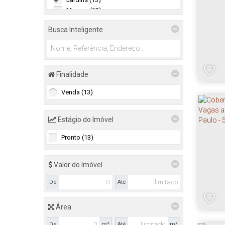
Moema (13)
Paraíso (2)
Busca Inteligente
Perdizes (3)
Pinheiros (10)
Tatuapé (2)
Vila Madalena (11)
Vila Mariana (3)
Finalidade
Vila Nova Conceição (11)
Venda (13)
Vila Olímpia (4)
Vila Romana (1)
Estágio do Imóvel
Pronto (13)
Valor do Imóvel
De
Até
Área
De
m²
Até
m²