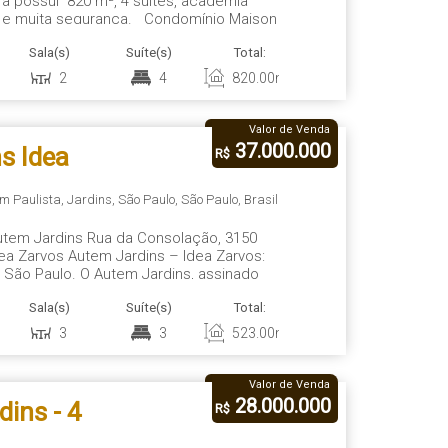
ura possui 820 m², 4 suítes, academia
lazer e muita segurança. Condomínio Maison
ividade no Coração dos Jardins,
Sala(s)
Suíte(s)
Total:
Vaga(s)
Út
 mais...
2
4
820
.00
m²
7
8
Valor de Venda
37.000.000
s Idea
R$
, 3150 -
m Paulista
,
Jardins
,
São Paulo
,
São Paulo
,
Brasil
utem Jardins Rua da Consolação, 3150
do A
ea Zarvos Autem Jardins – Idea Zarvos:
 São Paulo. O Autem Jardins, assinado
s
é a expressão máxima de sofisticação,
Sala(s)
Suíte(s)
Total:
Vaga(s)
Út
 em um dos endereços...
3
3
523
.00
m²
5
5
Valor de Venda
28.000.000
ins - 4
R$