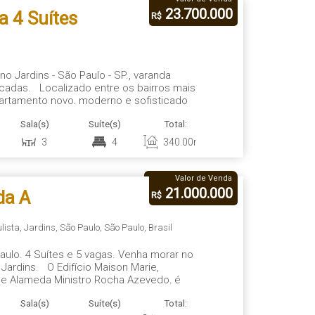
23.700.000
a 4 Suítes
R$
Paulo
no Jardins - São Paulo - SP., varanda
adas. Localizado entre os bairros mais
artamento novo, moderno e sofisticado
uma das melhores ruas do Jardins, plana
Sala(s)
Suíte(s)
Total:
Vaga(s)
Út
a região, conectando...
3
4
340
.00
m²
5
3
Valor de Venda
21.000.000
da A
R$
- 4 Suítes
lista
,
Jardins
,
São Paulo
,
São Paulo
,
Brasil
aulo. 4 Suítes e 5 vagas. Venha morar no
a Lisboa
ardins. O Edifício Maison Marie,
l e Alameda Ministro Rocha Azevedo, é
nfraestrutura completa de comércio e
Sala(s)
Suíte(s)
Total:
Vaga(s)
Út
ferece uma experiência de...