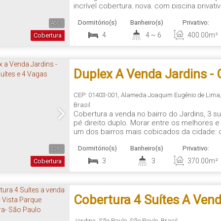
incrível cobertura, nova, com piscina privat
única no Jardins, próximo à Rua Oscar Freir
Dormitório(s)
Banheiro(s)
Privativo:
restaurantes do Jardins, hospitais, bancos,..
4667
4
4 ~ 6
400
.00
m²
Cobertura
Duplex A Venda Jardins -
Suítes E 4 Vagas
CEP: 01403-001
,
Alameda Joaquim Eugênio de Lima
Brasil
Cobertura a venda no bairro do Jardins, 3 
pé direito duplo. Morar entre os melhores 
um dos bairros mais cobiçados da cidade: 
O bairro do Jardins é conhecido por sua at
Dormitório(s)
Banheiro(s)
Privativo:
estar cercado por alguns dos melhores res
3280
3
3
370
.00
m²
Cobertura
Cobertura 4 Suítes A Vend
Jardins
,
São Paulo
,
São Paulo
,
Brasil