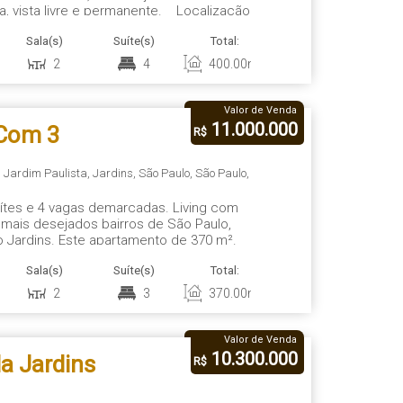
iva, vista livre e permanente. Localização
e e Clube Paulistano, entre os melhores
Sala(s)
Suíte(s)
Total:
Vaga(s)
Út
.
2
4
400
.00
m²
4
4
Valor de Venda
11.000.000
 Com 3
R$
,
Jardim Paulista
,
Jardins
,
São Paulo
,
São Paulo
,
suítes e 4 vagas demarcadas. Living com
e mais desejados bairros de São Paulo,
o Jardins. Este apartamento de 370 m².
mosfera verde e arborizada, além de
Sala(s)
Suíte(s)
Total:
Vaga(s)
Út
taurantes e opções de...
2
3
370
.00
m²
4
3
Valor de Venda
10.300.000
a Jardins
R$