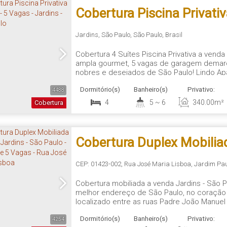
Cobertura Piscina Privativ
- 5 Vagas - Jardins - São 
Jardins
,
São Paulo
,
São Paulo
,
Brasil
Cobertura 4 Suítes Piscina Privativa a venda 
ampla gourmet, 5 vagas de garagem demarc
nobres e desejados de São Paulo! Lindo Ap
no Jardim Paulista, 440 m². Localizado em 
Dormitório(s)
Banheiro(s)
Privativo:
e com fácil acesso as principais avenidas d
4488
4
5 ~ 6
340
.00
m²
Cobertura
Cobertura Duplex Mobilia
Venda Jardins - São Paulo 
CEP: 01423-002
,
Rua José Maria Lisboa
,
Jardim Pau
Cobertura mobiliada a venda Jardins - São P
E 5 Vagas - Rua José Mari
melhor endereço de São Paulo, no coração J
localizado entre as ruas Padre João Manue
um empreendimento residencial. Com uma i
Dormitório(s)
Banheiro(s)
Privativo:
serviços nas proximidades, o condomínio o
4254