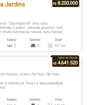
8.200.000
a Jardins
R$
iros - São Paulo-SP. Uma vista
 definida, 3 suítes , varanda gourmet com
om muita iluminação natural, vista Parque
agem, Planta excelente, distribuída em
Sala(s)
Suíte(s)
Total:
Vaga(s)
Út
as de Pinheiros,...
2
3
297
.00
m²
3
2
Valor de Venda
4.641.520
R$
amento
rdim Paulista
,
Jardins
,
São Paulo
,
São Paulo
,
de é referência. Preço e disponibilidade
évio.
Út
Sala(s)
Suíte(s)
Total:
Vaga(s)
14