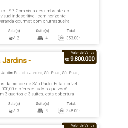
 São Paulo
ulo - SP. Com vista deslumbrante do
 visual indescritível, com horizonte
, varanda gourmet com churrasqueira,
ção natural, vista Parque Ibirapuera,
Sala(s)
Suíte(s)
Total:
Vaga(s)
Út
 excelente,...
2
4
353
.00
m²
4
3
Valor de Venda
9.800.000
Jardins -
R$
 4 Vagas
,
Jardim Paulista
,
Jardins
,
São Paulo
,
São Paulo
,
da cidade de São Paulo. Esta incrível
0.000,00 e oferece tudo o que você
om 3 quartos e 3 suítes, esta cobertura
ços amplos e bem distribuídos. Além
Sala(s)
Suíte(s)
Total:
Vaga(s)
Út
s espaçosas, cozinha...
3
3
348
.00
m²
4
3
Valor de Venda