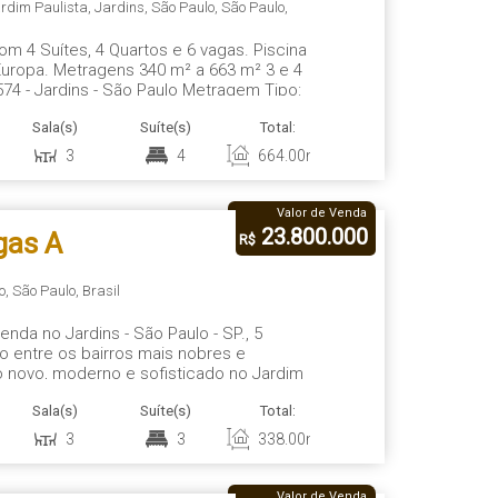
lo - SP
rdim Paulista
,
Jardins
,
São Paulo
,
São Paulo
,
om 4 Suítes, 4 Quartos e 6 vagas. Piscina
 Europa. Metragens 340 m² a 663 m² 3 e 4
74 - Jardins - São Paulo Metragem Tipo:
úmero de vagas: 4 e 6 Arquitetura:
Sala(s)
Suíte(s)
Total:
Vaga(s)
Út
.
3
4
664
.00
m²
6
6
Valor de Venda
23.800.000
gas A
R$
 - SP
o
,
São Paulo
,
Brasil
enda no Jardins - São Paulo - SP., 5
entre os bairros mais nobres e
 novo, moderno e sofisticado no Jardim
elhores ruas do Jardins, plana e com
Sala(s)
Suíte(s)
Total:
Vaga(s)
Út
ão, conectando os moradores a...
3
3
338
.00
m²
5
3
Valor de Venda