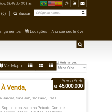
iros
,
São Paulo
,
SP
,
Brasil
s
(0)
Buscar
ançamentos
Locações
Anuncie seu Imóvel
ragem
Até R$1.000.000
De R$500.000 Até R$1.000.000
Ordenar por:
Ver Mapa
Valor de Venda
45.000.000
 À Venda,
R$
ta
,
Jardins
,
São Paulo
,
São Paulo
,
Brasil
n Sophie localizado na Peixoto Gomide,