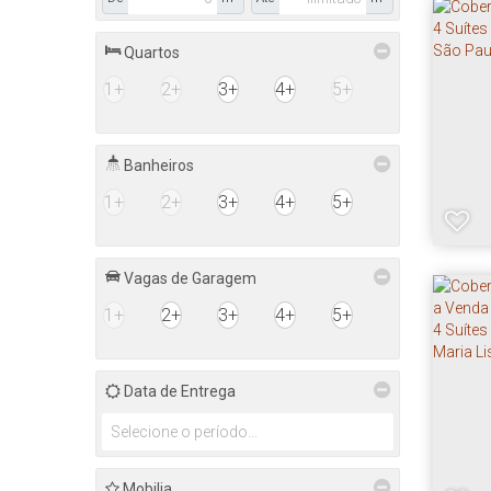
Quartos
1+
2+
3+
4+
5+
Banheiros
1+
2+
3+
4+
5+
Vagas de Garagem
1+
2+
3+
4+
5+
Data de Entrega
Mobilia