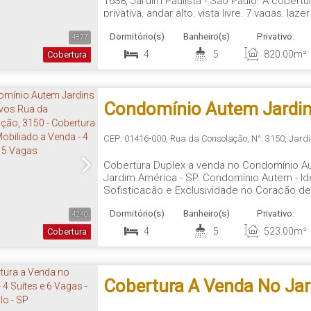
1638, Jardim Paulista - São Paulo. A cobert
privativa, andar alto, vista livre, 7 vagas, 
Sophie - Um Ícone de Sofisticação e Exclus
Dormitório(s)
Banheiro(s)
Privativo:
prestigiado Maison Sophie, um dos edifícios
4877
4
5
820
.00
m²
Cobertura
Condomínio Autem Jardin
Zarvos Rua Da Consolação
CEP: 01416-000
,
Rua da Consolação
,
N°:
3150
,
Jardi
Cobertura Duplex a venda no Condomínio A
Cobertura Duplex Mobilia
Jardim América - SP. Condomínio Autem - Id
Sofisticação e Exclusividade no Coração de
Venda - 4 Quartos 5 Vaga
pela renomada incorporadora Idea!Zarvos, 
Dormitório(s)
Banheiro(s)
Privativo:
design autoral e exclusividade. Localizado
4240
4
5
523
.00
m²
Cobertura
Cobertura A Venda No Jard