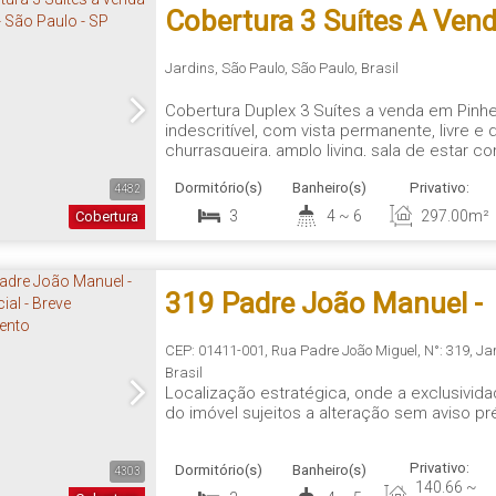
Cobertura 3 Suítes A Vend
- São Paulo - SP
Jardins
,
São Paulo
,
São Paulo
,
Brasil
Cobertura Duplex 3 Suítes a venda em Pinhe
indescritível, com vista permanente, livre e
churrasqueira, amplo living, sala de estar c
Ibirapuera, Jardim Paulista e 3 vagas de gar
Dormitório(s)
Banheiro(s)
Privativo:
295 m². Localizado em uma das melhores ru
4482
3
4 ~ 6
297
.00
m²
Cobertura
319 Padre João Manuel -
Residencial - Breve Lanç
CEP: 01411-001
,
Rua Padre João Miguel
,
N°:
319
,
Ja
Brasil
Localização estratégica, onde a exclusivida
do imóvel sujeitos a alteração sem aviso pr
Privativo:
Dormitório(s)
Banheiro(s)
4303
140
.66
~