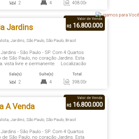
2
4
408
.00
m²
5
4
Valor de Venda
16.800.000
a Jardins
R$
lista
,
Jardins
,
São Paulo
,
São Paulo
,
Brasil
a Jardins - São Paulo - SP. Com 4 Quartos
 de São Paulo, no coração Jardins. Esta
iva, vista livre e permanente. Localização
e e Clube Paulistano, entre os melhores
Sala(s)
Suíte(s)
Total:
Vaga(s)
Út
.
2
4
398
.00
m²
4
3
Valor de Venda
16.800.000
va A Venda
R$
lista
,
Jardins
,
São Paulo
,
São Paulo
,
Brasil
a Jardins - São Paulo - SP. Com 4 Quartos
 de São Paulo, no coração Jardins. Esta