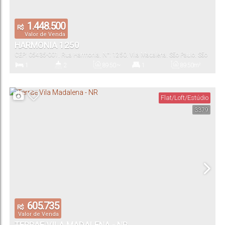
1.448.500
R$
Valor de Venda
HARMONIA 1250
CEP: 05435-001
,
Rua Harmonia
,
N°:
1250
,
Vila Madalena
,
São Paulo
,
São
Paulo
,
Brasil
1
2
89
.50
~
1
89
.50
m²
156
.23
m²
Dormitório(s)
Banheiro(s)
Privativo:
Suíte(s)
Total:
Flat/Loft/Estúdio
3379
1
89
.50
~
156
.23
m²
Vaga(s)
Útil:
605.735
R$
Valor de Venda