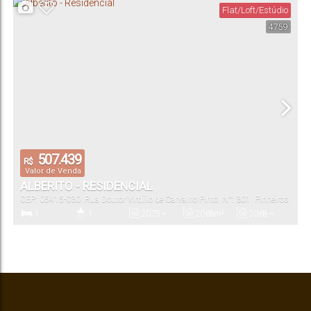
Flat/Loft/Estúdio
4759
21
.00
m²
21
.00
~
37
.00
m²
Total:
Útil:
507.439
R$
Valor de Venda
ALBERITO - RESIDENCIAL
CEP: 05415-030
,
Rua Doutor Virgílio de Carvalho Pinto
,
N°:
301
,
Pinheiros
,
São Paulo
,
São Paulo
,
Brasil
1
1
20
.75
~
20
.68
m²
20
.68
~
31
.24
m²
31
.24
m²
Dormitório(s)
Banheiro(s)
Privativo:
Total:
Útil: