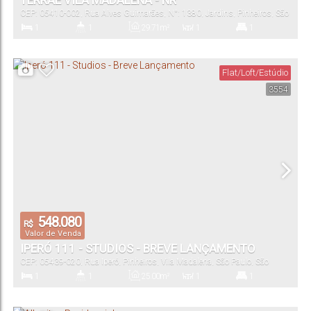
TERRAE VILA MADALENA - NR
CEP: 05410-002
,
Rua Alves Guimarães
,
N°:
1380
,
Jardins
,
Pinheiros
,
São
Paulo
,
São Paulo
,
Brasil
1
1
29
.71
m²
1
1
Dormitório(s)
Banheiro(s)
Privativo:
Sala(s)
Suíte(s)
Flat/Loft/Estúdio
3554
24
.00
m²
24
.00
~
29
.00
m²
Total:
Útil:
548.080
R$
Valor de Venda
IPERÓ 111 - STUDIOS - BREVE LANÇAMENTO
CEP: 05439-020
,
Rua Iperó
,
Pinheiros
,
Vila Madalena
,
São Paulo
,
São
Paulo
,
Brasil
1
1
25
.00
m²
1
1
Dormitório(s)
Banheiro(s)
Privativo:
Sala(s)
Suíte(s)