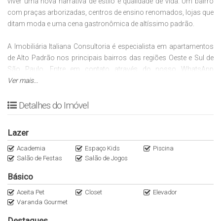
viver uma nova narrativa de estilo e qualidade de vida. Um bairro
com praças arborizadas, centros de ensino renomados, lojas que
ditam moda e uma cena gastronômica de altíssimo padrão.
A Imobiliária Italiana Consultoria é especialista em apartamentos
de Alto Padrão nos principais bairros das regiões Oeste e Sul de
São Paulo. Entre em contato através do nosso WhatsApp
(11)95116.2558. Encontre outras oportunidades no nosso
Ver mais...
Instagram @Italianaconsultoria.
Detalhes do Imóvel
Preço e disponibilidade do imóvel sujeitos a alteração sem aviso
prévio!
Lazer
Academia
Espaço Kids
Piscina
Salão de Festas
Salão de Jogos
Básico
Aceita Pet
Closet
Elevador
Varanda Gourmet
Destaques