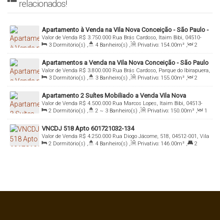
relacionados!
Apartamento à Venda na Vila Nova Conceição - São Paulo -
Valor de Venda
R$
3.750.000
Rua Brás Cardoso, Itaim Bibi, 04510-
3 Suítes e 2 Vagas
3
Dormitório(s)
,
4
Banheiro(s)
,
Privativo:
154
.00
m²
,
2
030, Vila Nova Conceição, São Paulo, São Paulo, Brasil
Sala(s)
,
3
Suíte(s)
,
Total:
154
.00
m²
,
2
Vaga(s)
,
Útil:
Apartamentos a Venda na Vila Nova Conceição - São Paulo
154
.00
m²
Valor de Venda
R$
3.800.000
Rua Brás Cardoso, Parque do Ibirapuera,
- 3 Suítes 2 Vagas - Rua Brás Cardoso
3
Dormitório(s)
,
3
Banheiro(s)
,
Privativo:
155
.00
m²
,
2
04510-030, Vila Nova Conceição, São Paulo, São Paulo, Brasil
Sala(s)
,
3
Suíte(s)
,
Total:
155
.00
m²
,
2
Vaga(s)
,
Útil:
Apartamento 2 Suítes Mobiliado a Venda Vila Nova
155
.00
m²
Valor de Venda
R$
4.500.000
Rua Marcos Lopes, Itaim Bibi, 04513-
Conceição - 2 Suítes e 2 Vagas
2
Dormitório(s)
,
2 ~ 3
Banheiro(s)
,
Privativo:
150
.00
m²
,
1
080, Vila Nova Conceição, São Paulo, São Paulo, Brasil
~ 2
Sala(s)
,
2
Suíte(s)
,
Total:
150
.00
m²
,
2
Vaga(s)
,
Útil:
VNCDJ 518 Apto 601721032-134
150
.00
m²
Valor de Venda
R$
4.250.000
Rua Diogo Jácome, 518, 04512-001, Vila
2
Dormitório(s)
,
4
Banheiro(s)
,
Privativo:
146
.00
m²
,
2
Nova Conceição, São Paulo, São Paulo, Brasil
Suíte(s)
,
Total:
146
.00
m²
,
2
Vaga(s)
,
Útil:
146
.00
m²