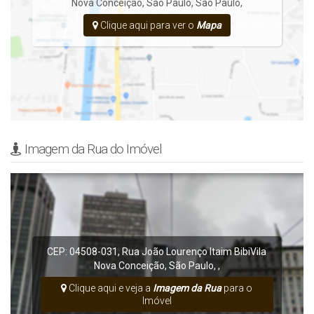
Nova Conceição
,
São Paulo
,
São Paulo
,
Clique aqui para ver o
Mapa
Imagem da Rua do Imóvel
CEP: 04508-031
,
Rua João Lourenço
Itaim Bibi
Vila
Nova Conceição
,
São Paulo
,
,
Clique aqui e veja a
Imagem da Rua
para o
Imóvel