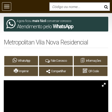
Agora ficou
mais fácil
conversar conosco
Atendimento pelo
WhatsApp
Metropolitan Vila Nova Residencial
WhatsApp
Fale Conosco
Informações
Imprimir
Compartilhar
QR Code