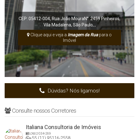
CEP: 05412-004
,
Rua João Moura
N°:
2459
Pinheiros
,
Vila Madalena
,
São Paulo
,
,
Clique aqui e veja a
Imagem da Rua
para o
Imóvel
Dúvidas? Nós ligamos!
Consulte nossos Corretores
Italiana Consultoria de Imóveis
CRECI
034-269
+55 (11) 95116-2558