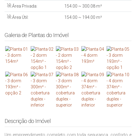
Área Privada:
154
.00
~ 300
.08
m²
Área Útil:
154
.00
~ 194
.00
m²
Galeria de Plantas do Imóvel
Descrição do Imóvel
Um empreendimento completo com toda segurança, conforto e