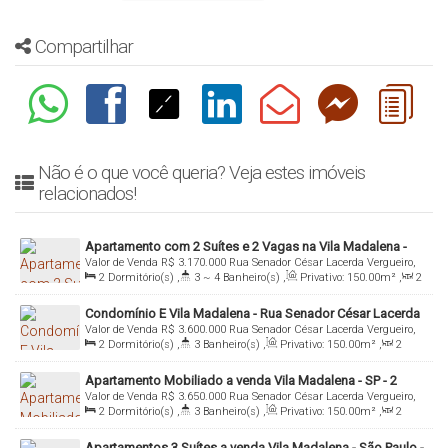
Compartilhar
Não é o que você queria? Veja estes imóveis
relacionados!
Apartamento com 2 Suítes e 2 Vagas na Vila Madalena -
Valor de Venda
R$
3.170.000
Rua Senador César Lacerda Vergueiro,
São Paulo
2
Dormitório(s)
,
3 ~ 4
Banheiro(s)
,
Privativo:
150
.00
m²
,
2
357, Pinheiros, 05435-060, Vila Madalena, São Paulo, São Paulo,
Sala(s)
,
2
Suíte(s)
,
Total:
150
.00
m²
,
2
Vaga(s)
,
Útil:
Brasil
Condomínio E Vila Madalena - Rua Senador César Lacerda
150
.00
m²
Valor de Venda
R$
3.600.000
Rua Senador César Lacerda Vergueiro,
Vergueiro- São Paulo - SP
2
Dormitório(s)
,
3
Banheiro(s)
,
Privativo:
150
.00
m²
,
2
Pinheiros, 05435-060, Vila Madalena, São Paulo, São Paulo, Brasil
Sala(s)
,
2
Suíte(s)
,
Total:
150
.00
m²
,
2
Vaga(s)
,
Útil:
Apartamento Mobiliado a venda Vila Madalena - SP - 2
150
.00
m²
Valor de Venda
R$
3.650.000
Rua Senador César Lacerda Vergueiro,
Suítes e 2 Vagas
2
Dormitório(s)
,
3
Banheiro(s)
,
Privativo:
150
.00
m²
,
2
387, Pinheiros, 05435-060, Vila Madalena, São Paulo, São Paulo,
Sala(s)
,
2
Suíte(s)
,
Total:
150
.00
m²
,
2
Vaga(s)
,
Útil:
Brasil
Apartamentos 3 Suítes a venda Vila Madalena - São Paulo -
150
.00
m²