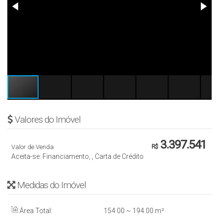
Valores do Imóvel
3.397.541
Valor de Venda
R$
Aceita-se: Financiamento, , Carta de Crédito
Medidas do Imóvel
Área Total:
154
.00
~ 194
.00
m²