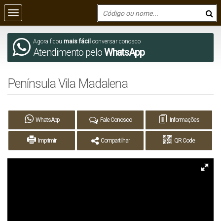
Agora ficou
mais fácil
conversar conosco
Atendimento pelo
WhatsApp
Península Vila Madalena
WhatsApp
Fale Conosco
Informações
Imprimir
Compartilhar
QR Code