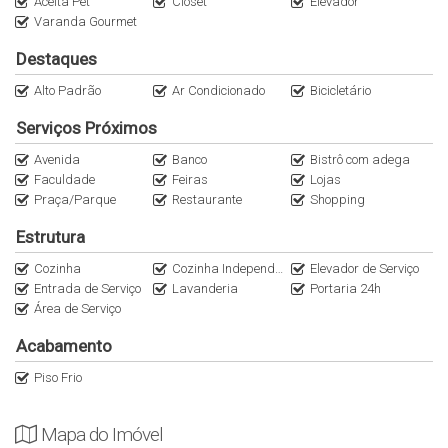
Aceita Pet
Closet
Elevador
Varanda Gourmet
Destaques
Alto Padrão
Ar Condicionado
Bicicletário
Serviços Próximos
Avenida
Banco
Bistrô com adega
Faculdade
Feiras
Lojas
Praça/Parque
Restaurante
Shopping
Estrutura
Cozinha
Cozinha Independente
Elevador de Serviço
Entrada de Serviço
Lavanderia
Portaria 24h
Área de Serviço
Acabamento
Piso Frio
Mapa do Imóvel