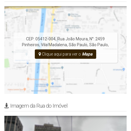
CEP: 05412-004
,
Rua João Moura
,
N°:
2459
Pinheiros
,
Vila Madalena
,
São Paulo
,
São Paulo
,
Clique aqui para ver o
Mapa
Imagem da Rua do Imóvel