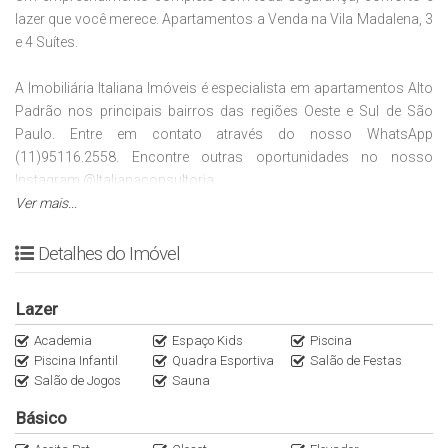
lazer que você merece. Apartamentos a Venda na Vila Madalena, 3
e 4 Suítes.
A Imobiliária Italiana Imóveis é especialista em apartamentos Alto
Padrão nos principais bairros das regiões Oeste e Sul de São
Paulo. Entre em contato através do nosso WhatsApp
(11)95116.2558. Encontre outras oportunidades no nosso
Instagram @Italianaconsultoria.
Ver mais...
Preço e disponibilidade do imóvel sujeitos a alteração sem aviso
prévio!
Detalhes do Imóvel
Lazer
Academia
Espaço Kids
Piscina
Piscina Infantil
Quadra Esportiva
Salão de Festas
Salão de Jogos
Sauna
Básico