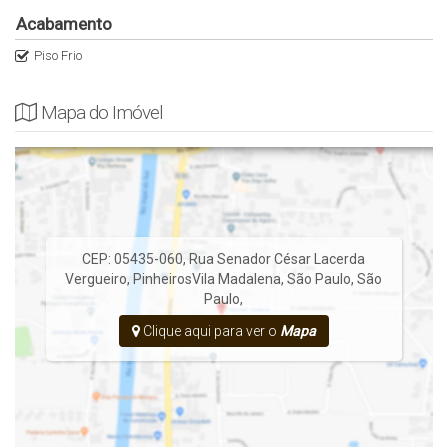
Acabamento
Piso Frio
Mapa do Imóvel
CEP: 05435-060
,
Rua Senador César Lacerda
Vergueiro
,
Pinheiros
Vila Madalena
,
São Paulo
,
São
Paulo
,
Clique aqui para ver o
Mapa