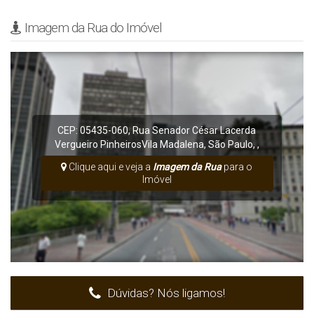
Imagem da Rua do Imóvel
CEP: 05435-060
,
Rua Senador César Lacerda
Vergueiro
Pinheiros
Vila Madalena
,
São Paulo
,
,
Clique aqui e veja a
Imagem da Rua
para o
Imóvel
Dúvidas? Nós ligamos!