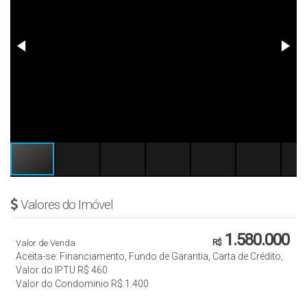
Valores do Imóvel
1.580.000
Valor de Venda
R$
Aceita-se: Financiamento, Fundo de Garantia, Carta de Crédito,
Valor do IPTU
R$
460
Valor do Condominio
R$
1.400