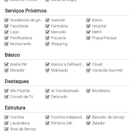
Agende à sua visita WhatsApp (11)95116.2558. Encontre outras
oportunidades no nosso Instagram @Italianaconsultoria.
Serviços Próximos
Academias de ginástica
Avenida
Banco
Faculdade
Farmácia
Hospital
Lojas
Mercado
Metrô
Panificadora
Pizzaria
Praça/Parque
Restaurante
Shopping
Básico
Aceita Pet
Acesso a Deficientes
Closet
Elevador
Mobiliado
Varanda Gourmet
Destaques
Alto Padrão
Ar Condicionado
Bicicletário
Circuito de TV
Decorado
Estrutura
Cozinha
Cozinha Independente
Elevador de Serviço
Lavanderia
Portaria 24h
Zelador
Área de Serviço