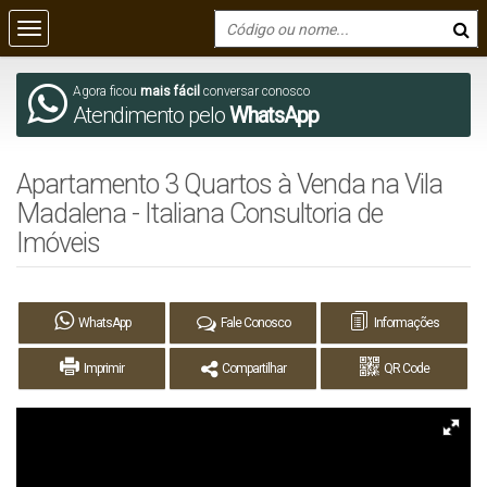
Agora ficou
mais fácil
conversar conosco
Atendimento pelo
WhatsApp
Apartamento 3 Quartos à Venda na Vila
Madalena - Italiana Consultoria de
Imóveis
WhatsApp
Fale Conosco
Informações
Imprimir
Compartilhar
QR Code