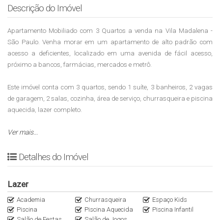
Descrição do Imóvel
Apartamento Mobiliado com 3 Quartos a venda na Vila Madalena -
São Paulo. Venha morar em um apartamento de alto padrão com
acesso a deficientes, localizado em uma avenida de fácil acesso,
próximo a bancos, farmácias, mercados e metrô.
Este imóvel conta com 3 quartos, sendo 1 suíte, 3 banheiros, 2 vagas
de garagem, 2 salas, cozinha, área de serviço, churrasqueira e piscina
aquecida, lazer completo.
Ver mais...
Com piso frio em toda a área útil de 84 m², este apartamento é perfeito
para quem busca conforto e praticidade.
Detalhes do Imóvel
Não perca essa oportunidade. Imóvel disponível para venda por
R$1.580.000,00. Agende sua visita e venha conhecer seu novo lar.
Lazer
Academia
Churrasqueira
Espaço Kids
A imobiliária Italiana Consultoria é especialista em imóveis de Alto
Piscina
Piscina Aquecida
Piscina Infantil
Padrão, nos principais bairros das Zona Oeste e Sul de São Paulo.
Salão de Festas
Salão de Jogos