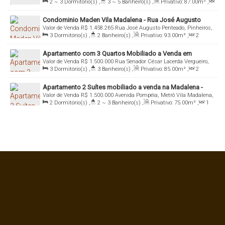
2 ~ 3
Dormitório(s)
,
3 ~ 5
Banheiro(s)
,
Privativo:
87
.00
m²
,
05030-030, Vila Madalena, São Paulo, São Paulo, Brasil
2
Sala(s)
,
2 ~ 3
Suíte(s)
,
Total:
87
.00
m²
,
1
Vaga(s)
,
Útil:
Condominio Maden Vila Madalena - Rua José Augusto
87
.00
m²
Valor de Venda
R$
1.458.265
Rua José Augusto Penteado, Pinheiros,
Penteado, 70 - Vila Madalena
3
Dormitório(s)
,
2
Banheiro(s)
,
Privativo:
93
.00
m²
,
2
01257-010, Vila Madalena, São Paulo, São Paulo, Brasil
Sala(s)
,
1
Suíte(s)
,
Total:
93
.00
m²
,
1 ~ 2
Vaga(s)
,
Útil:
Apartamento com 3 Quartos Mobiliado a Venda em
93
.00
m²
Valor de Venda
R$
1.500.000
Rua Senador César Lacerda Vergueiro,
Pinheiros - São Paulo
3
Dormitório(s)
,
3
Banheiro(s)
,
Privativo:
85
.00
m²
,
2
336, Pinheiros, 05435-060, Vila Madalena, São Paulo, São Paulo,
Sala(s)
,
1
Suíte(s)
,
Total:
85
.00
m²
,
2
Vaga(s)
,
Útil:
Brasil
Apartamento 2 Suítes mobiliado a venda na Madalena -
85
.00
m²
Valor de Venda
R$
1.500.000
Avenida Pompéia, Metrô Vila Madalena,
São Paulo - SP
2
Dormitório(s)
,
2 ~ 3
Banheiro(s)
,
Privativo:
75
.00
m²
,
1
05022-000, Vila Madalena, São Paulo, São Paulo, Brasil
Sala(s)
,
2
Suíte(s)
,
Total:
75
.00
m²
,
1
Vaga(s)
,
Útil:
75
.00
m²
,
Terreno:
2940
.00
m²