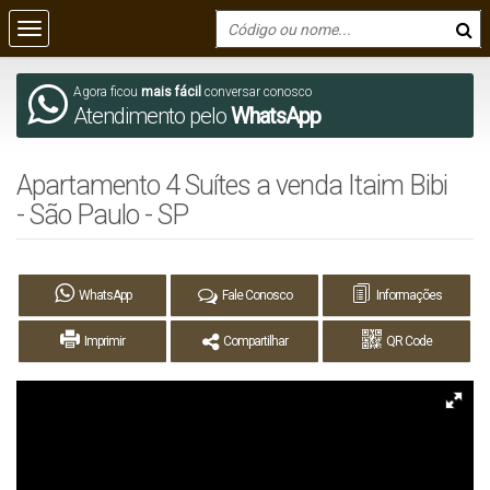
Agora ficou
mais fácil
conversar conosco
Atendimento pelo
WhatsApp
Apartamento 4 Suítes a venda Itaim Bibi
- São Paulo - SP
WhatsApp
Fale Conosco
Informações
Imprimir
Compartilhar
QR Code