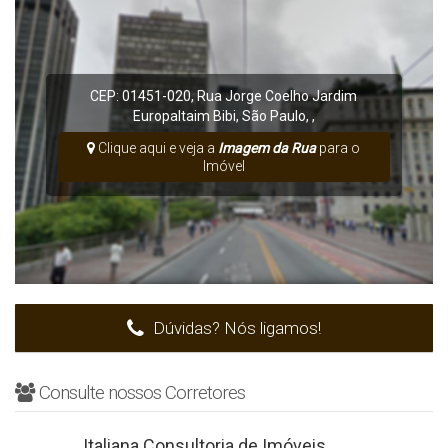
10 Min do Esporte Clube Pinheiros
10 Min do Supermercado St Marche
Para mais informações, contate-nos
CEP: 01451-020
,
Rua Jorge Coelho
Jardim
Europa
Itaim Bibi
,
São Paulo
,
,
Anuncie seu imóvel conosco
Apartamento no Itaim Bibi
Clique aqui e veja a
Imagem da Rua
para o
Imóvel
* As imagens são do apartamento referência, consulte a unidade
disponível à venda.
Dúvidas? Nós ligamos!
Consulte nossos Corretores
Italiana Consultoria de Imóveis