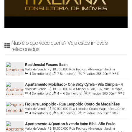
Não é o que você queria? Veja estes imóveis
relacionados!
Residencial Fasano Itaim
Valor de Venda
R$
18.800.000
Rua Pedroso Alvarenga, Jardim
4
Dormitório(s)
,
7
Banheiro(s)
,
Privativo:
288
.00
m²
,
3
América, 04531-002, Itaim Bibi, São Paulo, São Paulo, Brasil
Sala(s)
,
4
Suíte(s)
,
Total:
288
.00
m²
,
4
Vaga(s)
,
Útil:
Apartamento Mobiliado- One Sixty Cyrela - Vila Olímpia - 4
288
.00
m²
Valor de Venda
R$
19.800.000
Rua Michel Milan, 107, Vila Olimpia,
Suítes - 4 Vagas
4
Dormitório(s)
,
4 ~ 6
Banheiro(s)
,
Privativo:
300
.00
m²
,
3
04545-015, Itaim Bibi, São Paulo, São Paulo, Brasil
Sala(s)
,
4
Suíte(s)
,
Total:
300
.00
m²
,
4
Vaga(s)
,
Útil:
Figueira Leopoldo - Rua Leopoldo Couto de Magalhães
300
.00
m²
Valor de Venda
R$
20.000.000
Rua Leopoldo Couto Magalhães Júnior,
1142 - Itaim Bibi - São Paulo
4
Dormitório(s)
,
5
Banheiro(s)
,
Privativo:
355
.00
m²
,
2
1142, Jardim Europa, 04542-012, Itaim Bibi, São Paulo, São Paulo,
Sala(s)
,
4
Suíte(s)
,
Total:
355
.00
m²
,
4
Vaga(s)
,
Útil:
Brasil
Apartamento 4 Quartos à venda Itaim Bibi - São Paulo
355
.00
m²
,
Terreno:
1764
.00
m²
Valor de Venda
R$
18.500.000
Rua Pedroso Alvarenga, Jardim