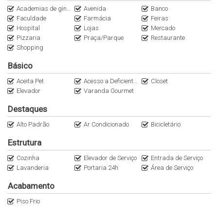
Playground
Academias de ginástica
Avenida
Banco
Coworking
Faculdade
Farmácia
Feiras
Pet place
Hospital
Lojas
Mercado
Espaço delivery
Pizzaria
Praça/Parque
Restaurante
Lounge externo
Shopping
Sauna
Básico
Sauna úmida
Bicicletário
Aceita Pet
Acesso a Deficientes
Closet
Elevador
Varanda Gourmet
Apartamentos a venda Itaim:
Destaques
A unidade conta com 297 m² e possui duas versões de plantas,
Alto Padrão
Ar Condicionado
Bicicletário
com 3 ou 4 suítes, ambas com 5 vagas de garagem.
Estrutura
Localizado na Rua Jorge Coelho, uma das principais ruas do Itaim
Cozinha
Elevador de Serviço
Entrada de Serviço
Lavanderia
Portaria 24h
Área de Serviço
Bibi, há poucos passos da Clube Pinheiros, com fácil acesso as
principais avenidas da região, conectando os moradores aos
Acabamento
principais bairros da Zona Sul da Capital Paulista. Ao lado das
Piso Frio
maiores empresas nacionais e internacionais da Avenida Faria
Lima.