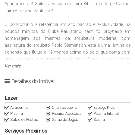
Apartamento 4 Suítes a venda em Itaim Bibi - Rua Jorge Coelho,
Itaim Bibi - São Paulo - SP.
O Condomínio
é referência em alto padrão e exclusividade, há
poucos minutos do Clube Paulistano,
Itaim foi projetado em
homenagem aos mestres da arquitetura moderna, com
assinatura do arquiteto Pablo Slemenson, esta é uma lâmina de
concreto que flutua a 19 metros acima do solo, que conta com
uma chegada monumental e elegante. Suas áreas comuns
traduzem essa estética: impactante, funcional e deslumbrante,
Ver mais...
assinadas por Jader Almeida.
Detalhes do Imóvel
Áreas de Convívio e Lazer
Piscina
Lazer
Salão de festas
Espaço gourmet
Academia
Churrasqueira
Espaço Kids
Piscina
Piscina Aquecida
Piscina Infantil
Academia
Salão de Festas
Salão de Jogos
Sauna
Sala multiúso
Spa
Serviços Próximos