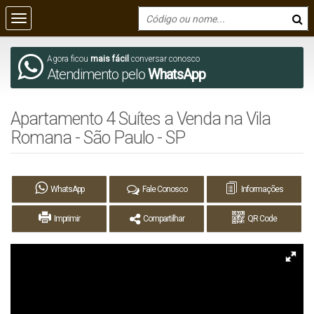
Agora ficou
mais fácil
conversar conosco
Atendimento pelo
WhatsApp
Apartamento 4 Suítes a Venda na Vila
Romana - São Paulo - SP
WhatsApp
Fale Conosco
Informações
Imprimir
Compartilhar
QR Code