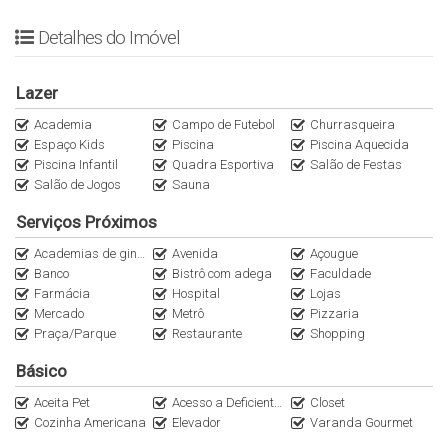
Sobre o condomínio:
Detalhes do Imóvel
2 Torres com hall social privativo
Lazer
Apartamentos em andar alto e vista livre
Fachada contemporânea
Academia
Campo de Futebol
Churrasqueira
Espaço Kids
Piscina
Piscina Aquecida
Piscina coberta e descoberta
Piscina Infantil
Quadra Esportiva
Salão de Festas
Quadra de tênis oficial
Salão de Jogos
Sauna
Quadra futebol
Quadra Squash
Serviços Próximos
Pet Place
Academias de ginástica
Avenida
Açougue
Playground, brinquedoteca e salão de festas
Banco
Bistrô com adega
Faculdade
Churrasqueira e áreas comuns com Wi-Fi
Farmácia
Hospital
Lojas
Mercado
Metrô
Pizzaria
Localização privilegiada:
Praça/Parque
Restaurante
Shopping
Básico
A Vila Romana é um dos bairros mais desejados da Zona Oeste,
vizinha da Pompéia, Perdizes e Vila Madalena. Oferece ruas
Aceita Pet
Acesso a Deficientes
Closet
Cozinha Americana
Elevador
Varanda Gourmet
arborizadas e tranquilas, excelente gastronomia, comércio
variado, shoppings, farmácias, escolas, parques e toda