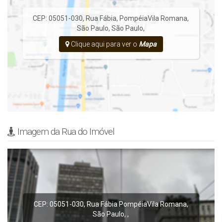
CEP: 05051-030
,
Rua Fábia
,
Pompéia
Vila Romana
,
São Paulo
,
São Paulo
,
Clique aqui para ver o
Mapa
Imagem da Rua do Imóvel
CEP: 05051-030
,
Rua Fábia
Pompéia
Vila Romana
,
São Paulo
,
,