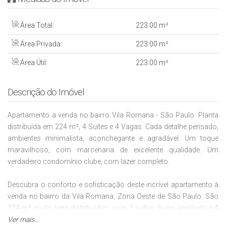
Área Total:
223
.00
m²
Área Privada:
223
.00
m²
Área Útil:
223
.00
m²
Descrição do Imóvel
Apartamento a venda no bairro Vila Romana - São Paulo. Planta
distribuída em 224 m², 4 Suítes e 4 Vagas. Cada detalhe pensado,
ambientes minimalista, aconchegante e agradável. Um toque
maravilhoso, com marcenaria de excelente qualidade. Um
verdadeiro condomínio clube, com lazer completo.
Descubra o conforto e sofisticação deste incrível apartamento à
venda no bairro da Vila Romana, Zona Oeste de São Paulo. São
224 m² muito bem distribuídos, com 3 suítes, living ampliado e 4
vagas de garagem demarcadas.
Ver mais...