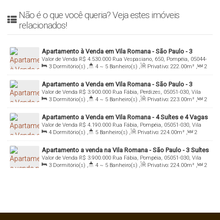
Não é o que você queria? Veja estes imóveis
relacionados!
Apartamento à Venda em Vila Romana - São Paulo - 3
Valor de Venda
R$
4.530.000
Rua Vespasiano, 650, Pompéia, 05044-
Suítes e 4 Vagas
3
Dormitório(s)
,
4 ~ 5
Banheiro(s)
,
Privativo:
222
.00
m²
,
2
050, Vila Romana, São Paulo, São Paulo, Brasil
Sala(s)
,
3
Suíte(s)
,
Total:
222
.00
m²
,
4
Vaga(s)
,
Útil:
Apartamento a Venda em Vila Romana - São Paulo - 3
222
.00
m²
Valor de Venda
R$
3.900.000
Rua Fábia, Perdizes, 05051-030, Vila
Suítes e 4 Vagas
3
Dormitório(s)
,
4 ~ 5
Banheiro(s)
,
Privativo:
223
.00
m²
,
2
Romana, São Paulo, São Paulo, Brasil
Sala(s)
,
3
Suíte(s)
,
Total:
223
.00
m²
,
4
Vaga(s)
,
Útil:
Apartamento a Venda em Vila Romana - 4 Suítes e 4 Vagas
223
.00
m²
Valor de Venda
R$
4.190.000
Rua Fábia, Pompéia, 05051-030, Vila
- Imobiliária Italiana Consultoria
4
Dormitório(s)
,
5
Banheiro(s)
,
Privativo:
224
.00
m²
,
2
Romana, São Paulo, São Paulo, Brasil
Sala(s)
,
4
Suíte(s)
,
Total:
224
.00
m²
,
4
Vaga(s)
,
Útil:
Apartamento a venda na Vila Romana - São Paulo - 3 Suítes
224
.00
m²
Valor de Venda
R$
3.900.000
Rua Fábia, Pompéia, 05051-030, Vila
e 4 Vagas
3
Dormitório(s)
,
4 ~ 5
Banheiro(s)
,
Privativo:
224
.00
m²
,
2
Romana, São Paulo, São Paulo, Brasil
Sala(s)
,
3
Suíte(s)
,
Total:
224
.00
m²
,
4
Vaga(s)
,
Útil:
224
.00
m²