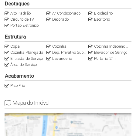
Destaques
conveniência para uma vida prática e confortável.
Alto Padrão
Ar Condicionado
Bicicletário
Circuito de TV
Decorado
Escritório
Agende sua visita!
Portão Eletrônico
Entre em contato pelo WhatsApp
Siga no Instagram: Italiana Consultoria
Estrutura
Copa
Cozinha
Cozinha Independente
A Italiana Consultoria é especialista em imóveis de alto padrão
Cozinha Planejada
Dep. Privativo Subsolo
Elevador de Serviço
nas regiões Oeste e Sul de São Paulo. Encontre as melhores
Entrada de Serviço
Lavanderia
Portaria 24h
oportunidades conosco!
Área de Serviço
Acabamento
Piso Frio
Mapa do Imóvel