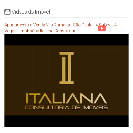
Vídeos do Imóvel
Apartamento a Venda Vila Romana - São Paulo - 4 Suítes e 4
Vagas - Imobiliária Italiana Consultoria