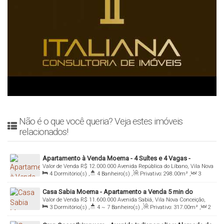
Não é o que você queria? Veja estes imóveis
relacionados!
Apartamento à Venda Moema - 4 Suítes e 4 Vagas -
Valor de Venda
R$
12.000.000
Avenida República do Líbano, Vila Nova
Avenida República do Líbano - Moema - São Paulo
4
Dormitório(s)
,
4
Banheiro(s)
,
Privativo:
298
.00
m²
,
3
Conceição, 04502-300, Moema, São Paulo, São Paulo, Brasil
Sala(s)
,
4
Suíte(s)
,
Total:
298
.00
m²
,
4
Vaga(s)
,
Útil:
Casa Sabia Moema - Apartamento a Venda 5 min do
298
.00
m²
Valor de Venda
R$
11.600.000
Avenida Sabiá, Vila Nova Conceição,
Parque Ibirapuera
3
Dormitório(s)
,
4 ~ 7
Banheiro(s)
,
Privativo:
317
.00
m²
,
2
04515-001, Moema, São Paulo, São Paulo, Brasil
Sala(s)
,
3
Suíte(s)
,
Total:
317
.00
m²
,
4
Vaga(s)
,
Útil: