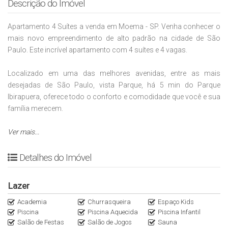
Descrição do Imóvel
Apartamento 4 Suítes a venda em Moema - SP. Venha conhecer o
mais novo empreendimento de alto padrão na cidade de São
Paulo. Este incrível apartamento com 4 suítes e 4 vagas.
Localizado em uma das melhores avenidas, entre as mais
desejadas de São Paulo, vista Parque, há 5 min do Parque
Ibirapuera, oferece todo o conforto e comodidade que você e sua
família merecem.
Lazer completo:
Ver mais...
Piscina, churrasqueira, salão de festas e muito mais, este imóvel é
Detalhes do Imóvel
perfeito para quem busca qualidade de vida e praticidade no dia a
dia. Além disso, conta com um bistrô com adega, restaurante,
Lazer
panificadora e banco dentro do condomínio.
Academia
Churrasqueira
Espaço Kids
Piscina
Piscina Aquecida
Piscina Infantil
Não perca a oportunidade de morar em um lugar completo, com
Salão de Festas
Salão de Jogos
Sauna
área de serviço, cozinha equipada, piso frio e garagens para até 5