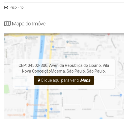
Piso Frio
Mapa do Imóvel
CEP: 04502-300
,
Avenida República do Líbano
,
Vila
Nova Conceição
Moema
,
São Paulo
,
São Paulo
,
Clique aqui para ver o
Mapa