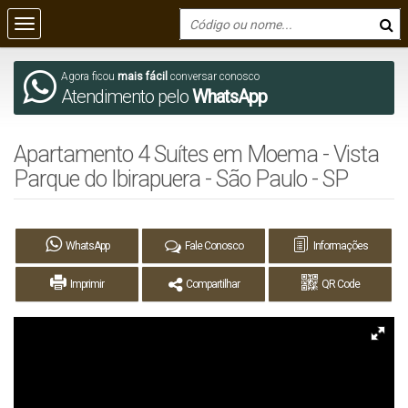
Agora ficou
mais fácil
conversar conosco
Atendimento pelo
WhatsApp
Apartamento 4 Suítes em Moema - Vista
Parque do Ibirapuera - São Paulo - SP
WhatsApp
Fale Conosco
Informações
Imprimir
Compartilhar
QR Code