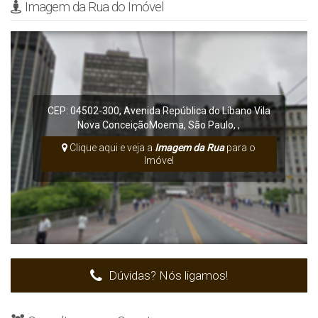
Imagem da Rua do Imóvel
CEP: 04502-300
,
Avenida República do Líbano
Vila
Nova Conceição
Moema
,
São Paulo
,
,
Clique aqui e veja a
Imagem da Rua
para o
Imóvel
Dúvidas? Nós ligamos!