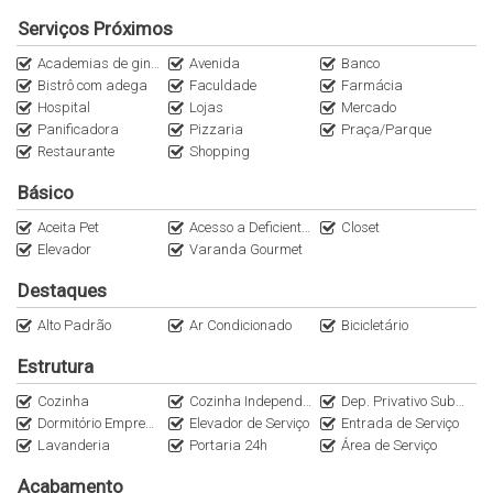
carros. Valores a partir de R$ 12.000.000,00, você pode garantir o
Serviços Próximos
seu novo lar e desfrutar de todos os benefícios que ele oferece.
Academias de ginástica
Avenida
Banco
Bistrô com adega
Faculdade
Farmácia
A Imobiliária Italiana Imóveis é especialista em Apartamentos de
Hospital
Lojas
Mercado
Alto Padrão nos principais endereços de São Paulo. Entre em
Panificadora
Pizzaria
Praça/Parque
contato WhatsApp (11)95116.2558. Encontre as melhores
Restaurante
Shopping
oportunidades no nosso Instagram @Italianaconsultoria.
Básico
Agende sua visita com a imobiliária Italiana Consultoria e conheça
Aceita Pet
Acesso a Deficientes
Closet
esta e outras opções nos melhores bairros da Zona Sul de São
Elevador
Varanda Gourmet
Paulo.
Destaques
Alto Padrão
Ar Condicionado
Bicicletário
Estrutura
Cozinha
Cozinha Independente
Dep. Privativo Subsolo
Dormitório Empregada
Elevador de Serviço
Entrada de Serviço
Lavanderia
Portaria 24h
Área de Serviço
Acabamento