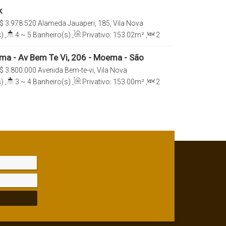
k
$
3.978.520
Alameda Jauaperi, 185, Vila Nova
-010, Moema, São Paulo, São Paulo, Brasil
)
,
4 ~ 5
Banheiro(s)
,
Privativo:
153
.02
m²
,
2
e(s)
,
Total:
153
.02
m²
,
2
Vaga(s)
,
Útil:
ma - Av Bem Te Vi, 206 - Moema - São
$
3.800.000
Avenida Bem-te-vi, Vila Nova
-030, Moema, São Paulo, São Paulo, Brasil
)
,
3 ~ 4
Banheiro(s)
,
Privativo:
153
.00
m²
,
2
e(s)
,
Total:
153
.00
m²
,
2
Vaga(s)
,
Útil: