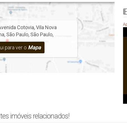
A
Avenida Cotovia
,
Vila Nova
ma
,
São Paulo
,
São Paulo
,
ui para ver o
Mapa
tes imóveis relacionados!