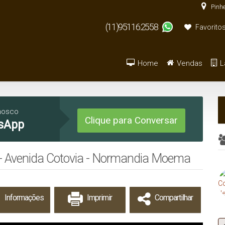
Pinhe
(11)95116.2558
Favorito
Home
Vendas
L
Armazém / Galpão / Ga
De R$500.000 
nosco
Clique para Conversar
sApp
 Avenida Cotovia - Normandia Moema
Informações
Imprimir
Compartilhar