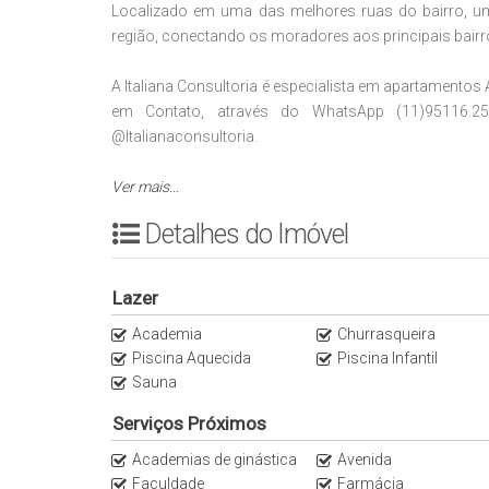
Localizado em uma das melhores ruas do bairro, um
região, conectando os moradores aos principais bairr
A Italiana Consultoria é especialista em apartamentos
em Contato, através do WhatsApp (11)95116.25
@Italianaconsultoria.
Apartamento com acabamentos de primeira qualidad
Ver mais...
poucos minutos do Parque Ibirapuera e Parque do 
Detalhes do Imóvel
mais charmosos de São Paulo, ruas planas, fácil circ
Nova Conceição, Jardins, Jardim Europa e muitos out
Lazer
- 2 min do Shopping e Avenida Ibirapuera
Academia
Churrasqueira
- 2 min do Hannover Fondue
Piscina Aquecida
Piscina Infantil
- 4 min do Starbucks
Sauna
- 4 min do Stuppendo
- 5 min do Restaurante La Pasta Gialla
Serviços Próximos
- 6 min do Parque Ibirapuera
Academias de ginástica
Avenida
- 6 min do Parque do Povo
Faculdade
Farmácia
- 6 Min do Clube Atlético Monte Líbano