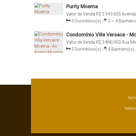
Purity Moema
Valor de Venda
R$
3.543.600
Avenid
São Paulo, São Paulo, Brasil
3
Dormitório(s)
,
3 ~ 4
Banheiro
~ 3
Sala(s)
,
3
Suíte(s)
,
Total:
15
Útil:
150
.00
m²
Condomínio Villa Versace - 
São Paulo - SP
Valor de Venda
R$
3.890.000
Rua Min
Passos, Itaim Bibi, 04521-022, Moem
3
Dormitório(s)
,
4
Banheiro(s)
,
Sala(s)
,
3
Suíte(s)
,
Total:
150
.0
150
.00
m²
,
Terreno:
2800
.00
m²
Nom
Telefon