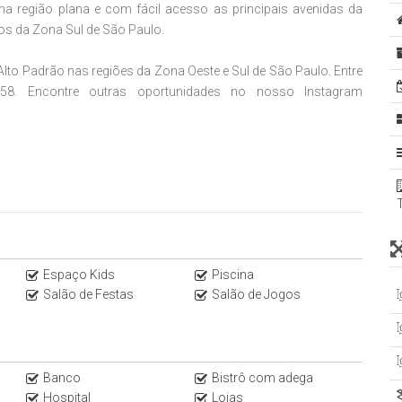
a região plana e com fácil acesso as principais avenidas da
os da Zona Sul de São Paulo.
 Alto Padrão nas regiões da Zona Oeste e Sul de São Paulo. Entre
58. Encontre outras oportunidades no nosso Instagram
e, no melhor de Moema, ao lado do Shopping Ibirapuera e a
Ibirapuera. Comodidades de morar em Moema, um dos bairros
ulação e próximo aos bairros do Itaim Bibi, Vila Olímpia, Vila
ros.
Espaço Kids
Piscina
Salão de Festas
Salão de Jogos
Banco
Bistrô com adega
Hospital
Lojas