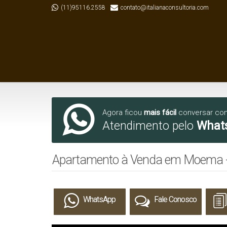
(11)95116.2558
contato@italianaconsultoria.com
Agora ficou
mais fácil
conversar co
Atendimento pelo
What
Apartamento à Venda em Moema -
WhatsApp
Fale Conosco