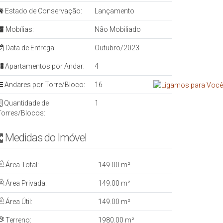
Estado de Conservação:
Lançamento
Mobílias:
Não Mobiliado
Data de Entrega:
Outubro/2023
Apartamentos por Andar:
4
Andares por Torre/Bloco:
16
Quantidade de
1
Torres/Blocos:
Medidas do Imóvel
Área Total:
149
.00
m²
Área Privada:
149
.00
m²
Área Útil:
149
.00
m²
Terreno:
1980
.00
m²