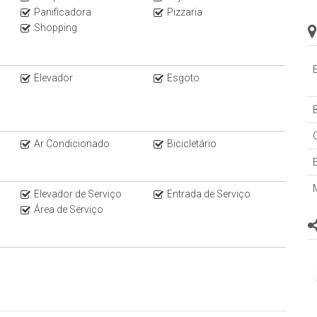
Panificadora
Pizzaria
Shopping
Elevador
Esgoto
prévio, consulte o corretor responsável!
B
Ar Condicionado
Bicicletário
Elevador de Serviço
Entrada de Serviço
Área de Serviço