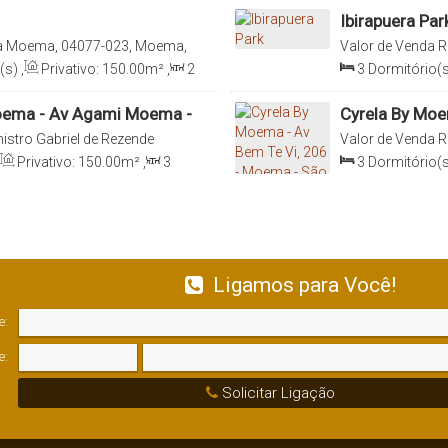
Ibirapuera Par
a Moema, 04077-023, Moema,
Valor de Venda
R
Conceição, 04523
(s)
,
Privativo:
150
.00
m²
,
2
3
Dormitório(s
0
.00
m²
,
2 ~ 3
Vaga(s)
,
Sala(s)
,
3
Suít
153
.02
m²
Moema - Av Agami Moema -
Cyrela By Moe
Paulo
istro Gabriel de Rezende
Valor de Venda
R
a, São Paulo, São Paulo, Brasil
Conceição, 04524
Privativo:
150
.00
m²
,
3
3
Dormitório(s
0
m²
,
2
Vaga(s)
,
Útil:
Sala(s)
,
3
Suít
153
.00
m²
Ligamos para Você!
e:
e:
Solicitar Ligação