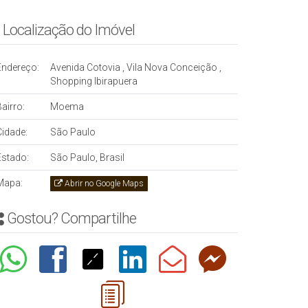
Localização do Imóvel
Endereço:
Avenida Cotovia
,
Vila Nova Conceição
,
Shopping Ibirapuera
airro:
Moema
Cidade:
São Paulo
Estado:
São Paulo, Brasil
Mapa:
Abrir no Google Maps
Gostou? Compartilhe