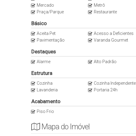
Mercado
Metrô
- 7 Min do Itaim Bibi
Praça/Parque
Restaurante
- 8 min da Avenida dos Bandeirantes
Básico
Anuncie seu imóvel conosco
Aceita Pet
Acesso a Deficientes
Pavimentação
Varanda Gourmet
As informações estão sujeitas a alterações sem aviso 
Destaques
Alarme
Alto Padrão
Estrutura
Cozinha
Cozinha Independente
Lavanderia
Portaria 24h
Acabamento
Piso Frio
Mapa do Imóvel