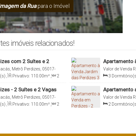
Imagem da Rua
para o Imóvel
tes imóveis relacionados!
zes com 2 Suítes e 2
Apartamento à
2 Vagas
acás, Metrô Perdizes, 05017-
Valor de Venda
R
 Brasil
Sumaré, 05036-17
(s)
,
Privativo:
110
.00
m²
,
2
3
Dormitório(s
0
m²
,
2
Vaga(s)
,
Útil:
Sala(s)
,
1 ~ 2
108
.00
m²
zes - 2 Suítes e 2 Vagas
Apartamento a
Italiana Consu
acás, Metrô Perdizes, 05017-
Valor de Venda
R
 Brasil
020, Perdizes, Sã
(s)
,
Privativo:
110
.00
m²
,
2
2
Dormitório(s
0
m²
,
2
Vaga(s)
,
Útil:
Sala(s)
,
2
Suít
110
.00
m²