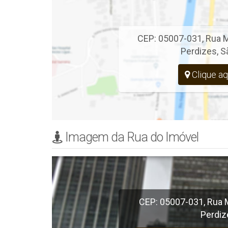
CEP: 05007-031
,
Rua M
Perdizes
,
S
Clique aq
Imagem da Rua do Imóvel
CEP: 05007-031
,
Rua 
Perdiz