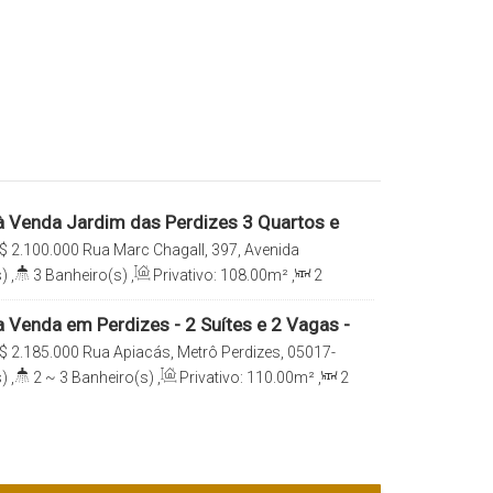
 Venda Jardim das Perdizes 3 Quartos e
$
2.100.000
Rua Marc Chagall, 397, Avenida
0, Perdizes, São Paulo, São Paulo, Brasil
)
,
3
Banheiro(s)
,
Privativo:
108
.00
m²
,
2
Suíte(s)
,
Total:
108
.00
m²
,
2
Vaga(s)
,
Útil:
 Venda em Perdizes - 2 Suítes e 2 Vagas -
ltoria
$
2.185.000
Rua Apiacás, Metrô Perdizes, 05017-
o Paulo, São Paulo, Brasil
)
,
2 ~ 3
Banheiro(s)
,
Privativo:
110
.00
m²
,
2
e(s)
,
Total:
110
.00
m²
,
2
Vaga(s)
,
Útil: