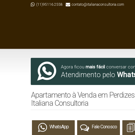
(11)95116.2558
contato@italianaconsultoria.com
Agora ficou
mais fácil
conversar co
Atendimento pelo
What
Apartamento à Venda em Perdizes - 
Italiana Consultoria
WhatsApp
Fale Conosco