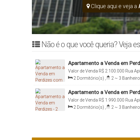
Clique aqui e veja a
Não é o que você queria? Veja es
Apartamento a Venda em Perdi
Vagas
Valor de Venda
R$
2.100.000
Rua Api
020, Perdizes, São Paulo, São Paulo,
2
Dormitório(s)
,
2 ~ 3
Banheiro
Sala(s)
,
2
Suíte(s)
,
Total:
110
.0
110
.00
m²
Apartamento a Venda em Perdi
Valor de Venda
R$
1.990.000
Rua Api
020, Perdizes, São Paulo, São Paulo,
2
Dormitório(s)
,
2 ~ 3
Banheiro
Sala(s)
,
2
Suíte(s)
,
Total:
110
.0
110
.00
m²