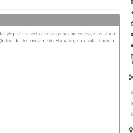
 sauna e sala de massagem para relaxamento, além de uma
 de lazer, quadra descoberta, churrasqueira e salão de festas
adicionais e valorizados de São Paulo, com fácil acesso a
estyle perfeito, sento entre os principais endereços da Zona
maré proporciona um cenário único para seus dias.
dice de Desenvolvimento Humano), da capital Paulista.
entro de casa, com lazer completo e infraestrutura que oferece
 sua família, agende a sua visita com a imobiliária Italiana