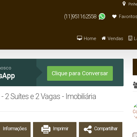
Pinhe
(11)95116.2558
Favorito
Home
Vendas
L
Armazém / Galpão / Ga
De R$500.000 
nosco
Clique para Conversar
sApp
2 Suítes e 2 Vagas - Imobiliária
Informações
Imprimir
Compartilhar