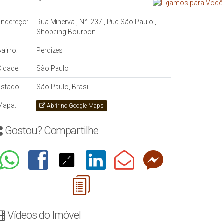
Endereço:
Rua Minerva
,
N°:
237
,
Puc São Paulo
,
Shopping Bourbon
airro:
Perdizes
Cidade:
São Paulo
Estado:
São Paulo, Brasil
Mapa:
Abrir no Google Maps
Gostou? Compartilhe
Vídeos do Imóvel