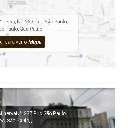
inerva
,
N°:
237
Puc São Paulo
,
ão Paulo
,
São Paulo
,
ui para ver o
Mapa
Minerva
N°:
237
Puc São Paulo
,
es
,
São Paulo
,
,