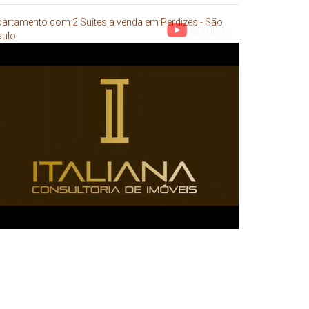
artamento com 2 Suítes a venda em Perdizes - São
aulo