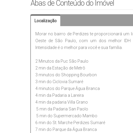
Abas de Conteúdo do Imóvel
piscinas (descoberta e de raia), hidromassagem,
academia completa para manter a rotina de exercícios.
Localização
Para as crianças, há um playground e, para momentos
com área gourmet. Viva em um dos bairros mais tr
Morar no bairro de Perdizes te proporcionará um lif
comércios, restaurantes e serviços. A vista para a Su
Oeste de São Paulo, com um dos melhor IDH (Ín
Intensidade é o melhor para você e sua família.
Tenha o privilégio de morar em um verdadeiro clube d
conforto, diversão e qualidade de vida para você e
2 Minutos da Puc São Paulo
Consultoria.
2 min da Estação de Metrô
3 minutos do Shopping Bourbon
3 min do Ciclovia Sumaré
4 minutos do Parque Água Branca
4 min da Padaria a Lareira
4 min da padaria Villa Grano
5 min da Padaria San Paolo
5 min do Supermercado Mambo
6 min do St. Marche Perdizes Sumaré
7 min do Parque da Água Branca