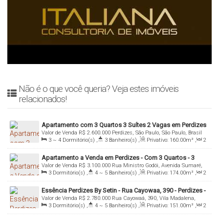
Não é o que você queria? Veja estes imóveis
relacionados!
Apartamento com 3 Quartos 3 Suítes 2 Vagas em Perdizes
Valor de Venda
R$
2.600.000
Perdizes, São Paulo, São Paulo, Brasil
- São Paulo
3 ~ 4
Dormitório(s)
,
3
Banheiro(s)
,
Privativo:
160
.00
m²
,
2
Sala(s)
,
3
Suíte(s)
,
Total:
160
.00
m²
,
2
Vaga(s)
,
Útil:
Apartamento a Venda em Perdizes - Com 3 Quartos - 3
160
.00
m²
Valor de Venda
R$
3.100.000
Rua Ministro Godói, Avenida Sumaré,
Suítes e 2 Vagas
3
Dormitório(s)
,
4 ~ 5
Banheiro(s)
,
Privativo:
174
.00
m²
,
2
05015-000, Perdizes, São Paulo, São Paulo, Brasil
Sala(s)
,
3
Suíte(s)
,
Total:
174
.00
m²
,
2
Vaga(s)
,
Útil:
Essência Perdizes By Setin - Rua Cayowaa, 390 - Perdizes -
174
.00
m²
Valor de Venda
R$
2.780.000
Rua Cayowaá, 390, Vila Madalena,
São Paulo - SP
3
Dormitório(s)
,
4 ~ 5
Banheiro(s)
,
Privativo:
151
.00
m²
,
2
05018-000, Perdizes, São Paulo, São Paulo, Brasil
Sala(s)
,
3
Suíte(s)
,
Total:
151
.00
m²
,
2
Vaga(s)
,
Útil: