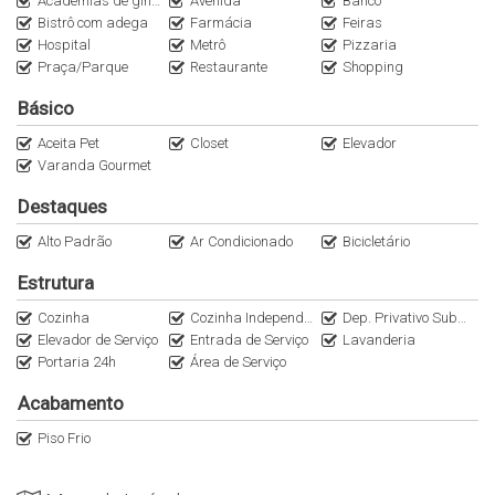
Academias de ginástica
Avenida
Banco
@Italianaconsultoria.
Bistrô com adega
Farmácia
Feiras
Hospital
Metrô
Pizzaria
Praça/Parque
Restaurante
Shopping
Básico
Aceita Pet
Closet
Elevador
Varanda Gourmet
Destaques
Alto Padrão
Ar Condicionado
Bicicletário
Estrutura
Cozinha
Cozinha Independente
Dep. Privativo Subsolo
Elevador de Serviço
Entrada de Serviço
Lavanderia
Portaria 24h
Área de Serviço
Acabamento
Piso Frio