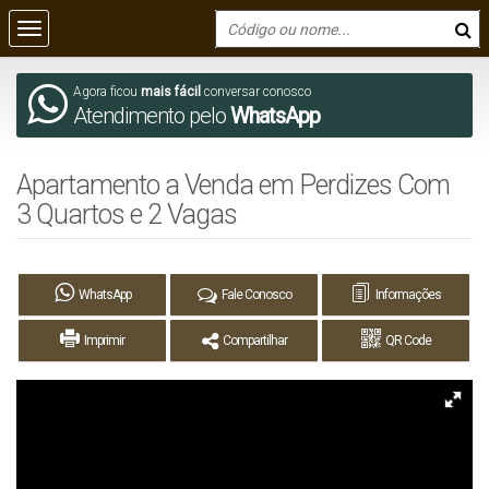
Agora ficou
mais fácil
conversar conosco
Atendimento pelo
WhatsApp
Apartamento a Venda em Perdizes Com
3 Quartos e 2 Vagas
WhatsApp
Fale Conosco
Informações
Imprimir
Compartilhar
QR Code