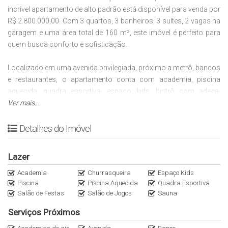
incrível apartamento de alto padrão está disponível para venda por
R$ 2.800.000,00. Com 3 quartos, 3 banheiros, 3 suítes, 2 vagas na
garagem e uma área total de 160 m², este imóvel é perfeito para
quem busca conforto e sofisticação.
Localizado em uma avenida privilegiada, próximo a metrô, bancos
e restaurantes, o apartamento conta com academia, piscina
aquecida, quadra esportiva, espaço kids, bistrô com adega,
churrasqueira e muito mais. Além disso, possui ar condicionado,
Ver mais...
cozinha independente, elevador e depósito privativo no subsolo.
Detalhes do Imóvel
Não perca a oportunidade de viver em um lugar que oferece o
melhor em comodidade e lazer. Agende uma visita e se encante
Lazer
com esse imóvel dos sonhos!
Academia
Churrasqueira
Espaço Kids
Piscina
Piscina Aquecida
Quadra Esportiva
A Imobiliária Italiana Imóveis é especialista em apartamentos de
Salão de Festas
Salão de Jogos
Sauna
Alto Padrão nos principais bairros da Zona Oeste e Sul de São
Paulo. Fale conosco WhatsApp (11)95116.2558. Encontre as
Serviços Próximos
melhores oportunidades no nosso Instagram