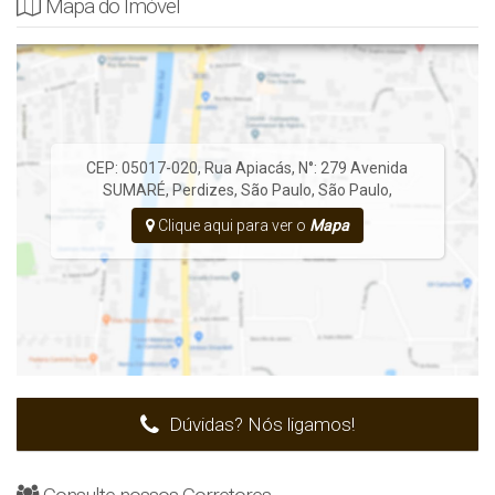
Mapa do Imóvel
CEP: 05017-020
,
Rua Apiacás
,
N°:
279
Avenida
SUMARÉ
,
Perdizes
,
São Paulo
,
São Paulo
,
Clique aqui para ver o
Mapa
Dúvidas? Nós ligamos!