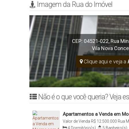
Imagem da Rua do Imóvel
CEP: 04521-022
,
Rua Min
Vila Nova Conce
Clique aqui e veja a
Não é o que você queria? Veja es
Apartamentos a Venda em Moe
Vagas
Valor de Venda
R$
12.500.000
Rua Mi
Passos, Itaim Bibi, 04521-022, Moem
4
Dormitório(s)
,
5
Banheiro(s)
,