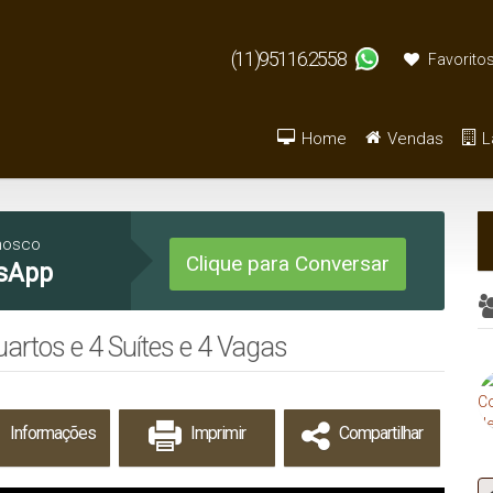
(11)95116.2558
Favorito
Home
Vendas
L
Armazém / Galpão / Ga
De R$500.000 
nosco
Clique para Conversar
sApp
rtos e 4 Suítes e 4 Vagas
Informações
Imprimir
Compartilhar