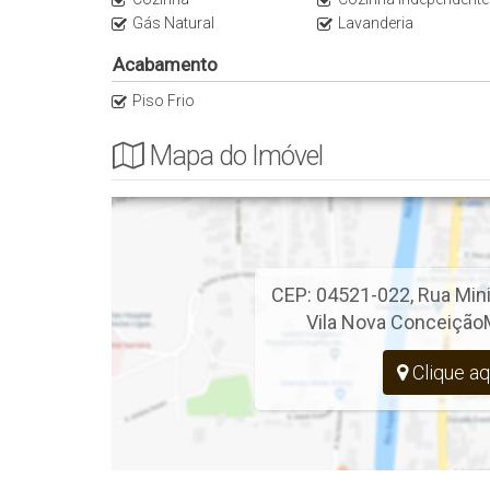
Gás Natural
Lavanderia
Os valores dos anúncios são de referência de uma u
Acabamento
disponibilidade com o nosso consultor especializado*
Piso Frio
Mapa do Imóvel
CEP: 04521-022
,
Rua Min
Vila Nova Conceição
Clique aq