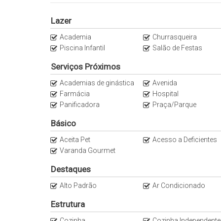
Projetado por renomados Arquitetos, Design único.
Projeto de Arquitetura: Itamar Berezin
Lazer
Projeto Paisagismo: Benedito Abbud
Academia
Churrasqueira
Projeto Decoração: João Armentano
Piscina Infantil
Salão de Festas
Localização:
Serviços Próximos
Academias de ginástica
Avenida
- 3 Min do Parque Ibirapuera
Farmácia
Hospital
- 3 Min do Clube Atlético Monte Líbano
Panificadora
Praça/Parque
- 3 Min do Parque das Bicicletas
- 4 min do Starbucks
Básico
- 4 min do Stuppendo
Aceita Pet
Acesso a Deficientes
- 5 min do Parque do Povo
Varanda Gourmet
- 5 Min do Mercado Pão de Açúcar
- 5 min do Restaurante La Pasta Gialla
Destaques
- 7 minutos do Shopping e Avenida Ibirapuera
Alto Padrão
Ar Condicionado
- 8 min da Avenida dos Bandeirantes
Estrutura
Para mais informações, contate-nos.
Anuncie seu imóvel Conosco
Cozinha
Cozinha Independente