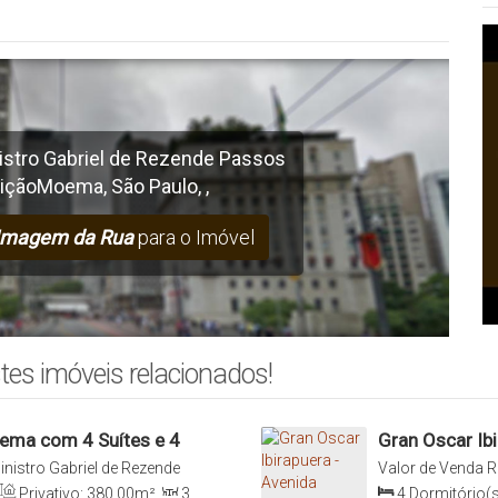
istro Gabriel de Rezende Passos
ição
Moema
,
São Paulo
,
,
Imagem da Rua
para o Imóvel
tes imóveis relacionados!
ma com 4 Suítes e 4
Gran Oscar Ibi
do Anapurus -
nistro Gabriel de Rezende
Valor de Venda
R
a, São Paulo, São Paulo, Brasil
Conceição, 04062
Privativo:
380
.00
m²
,
3
4
Dormitório(s