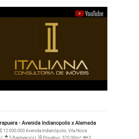
rapuera - Avenida Indianopolis x Alemeda
 Moema - São Paulo - SP
$
12.000.000
Avenida Indianópolis, Vila Nova
-001, Moema, São Paulo, São Paulo, Brasil
)
,
5
Banheiro(s)
,
Privativo:
370
.00
m²
,
3