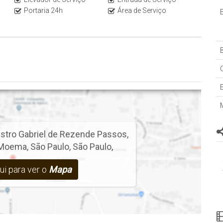
Portaria 24h
Área de Serviço
nidade em andar baixo, consulte sempre a tabela vigente e a
.
B
istro Gabriel de Rezende Passos
,
Moema
,
São Paulo
,
São Paulo
,
ui para ver o
Mapa