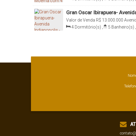
Sala(s)
,
4
Suíte(s)
,
Total:
380
.0
380
.00
m²
Gran Oscar Ibirapuera- Avenid
São Paulo - SP
Valor de Venda
R$
13.000.000
Avenid
Conceição, 04062-001, Moema, São P
4
Dormitório(s)
,
5
Banheiro(s)
,
Sala(s)
,
4
Suíte(s)
,
Total:
411
.0
411
.00
m²
Nom
Telefon
AT
contato@