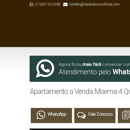
(11)95116.2558
contato@italianaconsultoria.com
Agora ficou
mais fácil
conversar co
Atendimento pelo
What
Apartamento a Venda Moema 4 Qua
WhatsApp
Fale Conosco