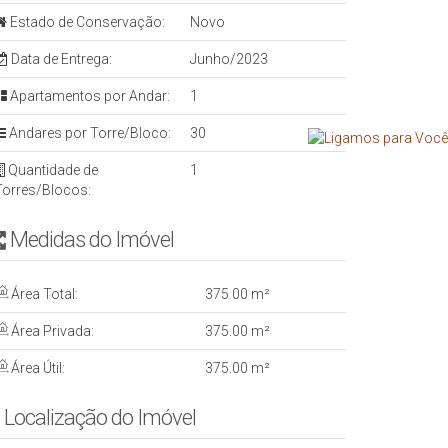
Estado de Conservação:
Novo
Data de Entrega:
Junho/2023
Apartamentos por Andar:
1
Andares por Torre/Bloco:
30
Quantidade de
1
Torres/Blocos:
Medidas do Imóvel
Área Total:
375
.00
m²
Área Privada:
375
.00
m²
Área Útil:
375
.00
m²
Localização do Imóvel