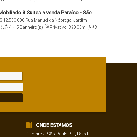
e(s)
,
Total:
370
.00
m²
,
4
Vaga(s)
,
Útil:
obiliado 3 Suites a venda Paraíso - São
$
12.500.000
Rua Manuel da Nóbrega, Jardim
080, Moema, São Paulo, São Paulo, Brasil
)
,
4 ~ 5
Banheiro(s)
,
Privativo:
339
.00
m²
,
3
e(s)
,
Total:
339
.00
m²
,
5
Vaga(s)
,
Útil:
ONDE ESTAMOS
Pinheiros
,
São Paulo
,
SP
,
Brasil