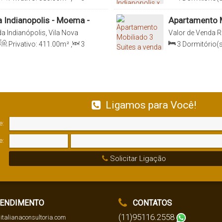
0
m²
,
5
Vaga(s)
,
Útil:
Sala(s)
,
4
Suít
370
.00
m²
a Indianopolis - Moema -
Apartamento M
Paulo - SP
a Indianópolis, Vila Nova
Valor de Venda
R
aulo, São Paulo, Brasil
Paulista, 04001-
Privativo:
411
.00
m²
,
3
3
Dormitório(s
0
m²
,
4
Vaga(s)
,
Útil:
Sala(s)
,
3
Suít
339
.00
m²
Ligamos para Você!
e:
e:
Solicitar Ligação
ENDIMENTO
CONTATOS
(11)95116.2558
italianaconsultoria.com