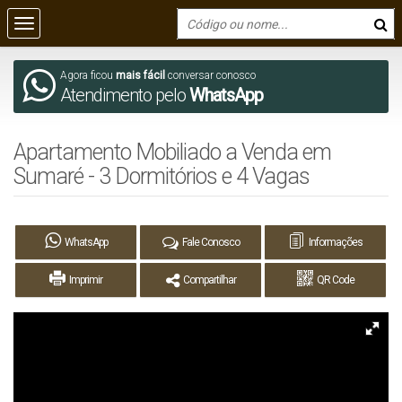
Agora ficou
mais fácil
conversar conosco
Atendimento pelo
WhatsApp
Apartamento Mobiliado a Venda em
Sumaré - 3 Dormitórios e 4 Vagas
WhatsApp
Fale Conosco
Informações
Imprimir
Compartilhar
QR Code