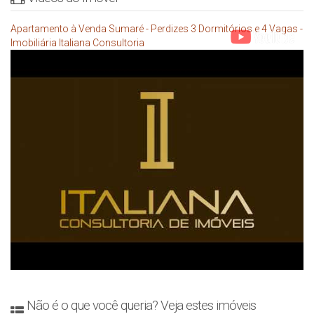
Apartamento à Venda Sumaré - Perdizes 3 Dormitórios e 4 Vagas -
Imobiliária Italiana Consultoria
Não é o que você queria? Veja estes imóveis