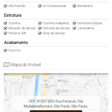
14 min da Avenida Paulista
Alto Padrão
Ar Condicionado
Bicicletário
Estrutura
Para maiores informações, entre em contato
Anuncie seu imóvel conosco
Cozinha
Cozinha Independente
Dormitório Empregada
Elevador de Serviço
Entrada de Serviço
Lavanderia
WhatsApp (11)95116.2558
Portaria 24h
Área de Serviço
Instagram @ItalianaConsultoria
Acabamento
As informações estão sujeitas a alterações sem aviso prévio,
Piso Frio
consulte o corretor responsável!
Mapa do Imóvel
CEP: 01257-050
,
Rua Paracuê
,
Vila
Madalena
Sumaré
,
São Paulo
,
São Paulo
,