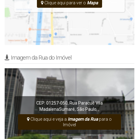
Clique aqui para ver o
Mapa
Imagem da Rua do Imóvel
CEP: 01257-050
,
Rua Paracuê
Vila
Madalena
Sumaré
,
São Paulo
,
,
Clique aqui e veja a
Imagem da Rua
para o
Imóvel