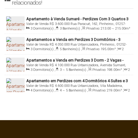
relacionados!
Apartamento à Venda Sumaré - Perdizes Com 3 Quartos 3
Valor de Venda
R$
3.600.000
Rua Paracuê, 162, Pinheiros, 01257-
Suítes e 4 Vagas
3
Dormitório(s)
,
3
Banheiro(s)
,
Privativo:
213
.00
~ 215
.00
m²
050, Sumaré, São Paulo, São Paulo, Brasil
,
2
Sala(s)
,
3
Suíte(s)
,
Total:
213
.00
~ 215
.00
m²
,
4
Vaga(s)
Apartamentos a Venda em Perdizes 3 Dormitórios - 3
,
Útil:
213
.00
~ 215
.00
m²
Valor de Venda
R$
4.050.000
Rua Urbanizadora, Pinheiros, 01252-
Suítes e 2 Vagas
3
Dormitório(s)
,
5
Banheiro(s)
,
Privativo:
195
.00
m²
,
2
040, Sumaré, São Paulo, São Paulo, Brasil
Sala(s)
,
3
Suíte(s)
,
Total:
195
.00
m²
,
2
Vaga(s)
,
Útil:
Apartamentos a Venda em Perdizes 3 Dorm - 2 Vagas -
195
.00
m²
,
Terreno:
1965
.00
m²
Valor de Venda
R$
4.100.000
Rua Urbanizadora, Avenida Sumaré,
Imóveis Italiana Consultoria
3
Dormitório(s)
,
3 ~ 5
Banheiro(s)
,
Privativo:
198
.00
m²
,
2
01252-040, Sumaré, São Paulo, São Paulo, Brasil
Sala(s)
,
3
Suíte(s)
,
Total:
198
.00
m²
,
2
Vaga(s)
,
Útil:
Apartamento em Perdizes com 4 Dormitórios 4 Suítes e 3
198
.00
m²
,
Terreno:
1970
.00
m²
Valor de Venda
R$
4.600.000
Rua Urbanizadora, Vila Madalena,
Vagas
4
Dormitório(s)
,
4 ~ 5
Banheiro(s)
,
Privativo:
219
.00
m²
,
2
01252-040, Sumaré, São Paulo, São Paulo, Brasil
Sala(s)
,
4
Suíte(s)
,
Total:
219
.00
m²
,
3
Vaga(s)
,
Útil:
219
.00
m²
,
Terreno:
1965
.00
m²