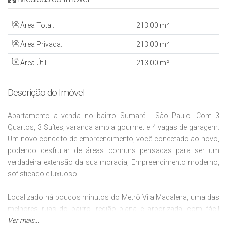
Área Total:
213
.00
m²
Área Privada:
213
.00
m²
Área Útil:
213
.00
m²
Descrição do Imóvel
Apartamento a venda no bairro Sumaré - São Paulo. Com 3
Quartos, 3 Suítes, varanda ampla gourmet e 4 vagas de garagem.
Um novo conceito de empreendimento, você conectado ao novo,
podendo desfrutar de áreas comuns pensadas para ser um
verdadeira extensão da sua moradia, Empreendimento moderno,
sofisticado e luxuoso.
Localizado há poucos minutos do Metrô Vila Madalena, uma das
melhores ruas do bairro, região plana e arborizada, com fácil
acesso as principais avenidas da região, conectando os
Ver mais...