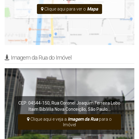
Clique aqui para ver o
Mapa
Imagem da Rua do Imóvel
CEP: 04544-150
,
Rua Coronel Joaquim Ferreira Lobo
Itaim Bibi
Vila Nova Conceição
,
São Paulo
,
,
Clique aqui e veja a
Imagem da Rua
para o
Imóvel