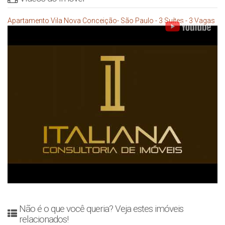
Apartamento Vila Nova Conceição- São Paulo - 3 Suítes - 3 Vagas
Não é o que você queria? Veja estes imóveis
relacionados!