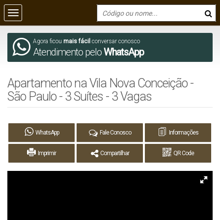
Agora ficou
mais fácil
conversar conosco
Atendimento pelo
WhatsApp
Apartamento na Vila Nova Conceição -
São Paulo - 3 Suítes - 3 Vagas
WhatsApp
Fale Conosco
Informações
Imprimir
Compartilhar
QR Code