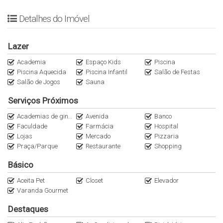
Localização:
Detalhes do Imóvel
2 min Av Faria Lima
Lazer
2 min Go Meat
3 min Pão de Açúcar
Academia
Espaço Kids
Piscina
Piscina Aquecida
Piscina Infantil
Salão de Festas
4 min Empório Frutaria
Salão de Jogos
Sauna
5 min Frutaria São Paulo
5 min St. Marche
Serviços Próximos
5 min da Padaria Eataly
Academias de ginástica
Avenida
Banco
5 min da McLaren São Paulo
Faculdade
Farmácia
Hospital
5 min do Shopping JK Iguatemi
Lojas
Mercado
Pizzaria
6 min do Parque do Povo
Praça/Parque
Restaurante
Shopping
6 min do Shopping Iguatemi
Básico
6 min do Praça São Lourenço
6 min do São Paulo Corporate Towers
Aceita Pet
Closet
Elevador
7 min do Aquário de São Paulo
Varanda Gourmet
10 min da Avenida Paulista
Destaques
11 min do Aeroporto de Congonhas
11 min do Parque Ibirapuera