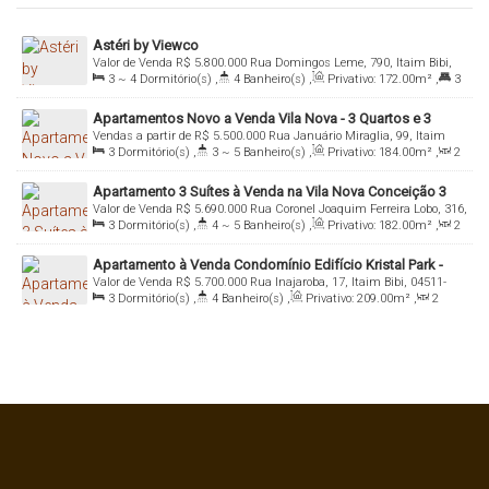
Astéri by Viewco
Valor de Venda
R$
5.800.000
Rua Domingos Leme, 790, Itaim Bibi,
3 ~ 4
Dormitório(s)
,
4
Banheiro(s)
,
Privativo:
172
.00
m²
,
3
04510-040, Vila Nova Conceição, São Paulo, São Paulo, Brasil
~ 4
Suíte(s)
,
Total:
172
.00
m²
,
2 ~ 4
Vaga(s)
,
Útil:
172
.00
m²
Apartamentos Novo a Venda Vila Nova - 3 Quartos e 3
Vendas a partir de
R$
5.500.000
Rua Januário Miraglia, 99, Itaim
Vagas
3
Dormitório(s)
,
3 ~ 5
Banheiro(s)
,
Privativo:
184
.00
m²
,
2
Bibi, 04507-020, Vila Nova Conceição, São Paulo, São Paulo, Brasil
Sala(s)
,
3
Suíte(s)
,
Total:
184
.00
m²
,
3
Vaga(s)
,
Útil:
Apartamento 3 Suítes à Venda na Vila Nova Conceição 3
184
.00
m²
Valor de Venda
R$
5.690.000
Rua Coronel Joaquim Ferreira Lobo, 316,
Sui
3
Dormitório(s)
,
4 ~ 5
Banheiro(s)
,
Privativo:
182
.00
m²
,
2
Itaim Bibi, 04544-150, Vila Nova Conceição, São Paulo, São Paulo,
Sala(s)
,
3
Suíte(s)
,
Total:
243
.00
m²
,
3
Vaga(s)
,
Útil:
Brasil
Apartamento à Venda Condomínio Edifício Kristal Park -
182
.00
m²
Valor de Venda
R$
5.700.000
Rua Inajaroba, 17, Itaim Bibi, 04511-
Vila Nova Conceição, São Paulo - SP
3
Dormitório(s)
,
4
Banheiro(s)
,
Privativo:
209
.00
m²
,
2
040, Vila Nova Conceição, São Paulo, São Paulo, Brasil
Sala(s)
,
3
Suíte(s)
,
Total:
209
.00
m²
,
3
Vaga(s)
,
Útil:
209
.00
m²