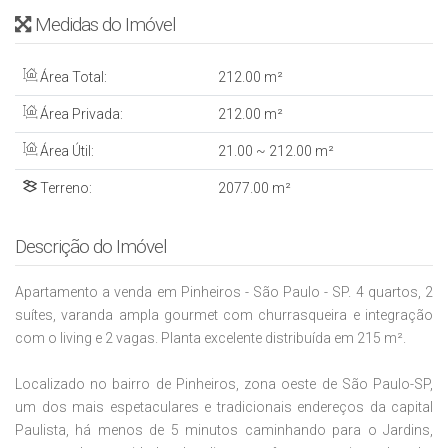
Medidas do Imóvel
Área Total:
212
.00
m²
Área Privada:
212
.00
m²
Área Útil:
21
.00
~ 212
.00
m²
Terreno:
2077
.00
m²
Descrição do Imóvel
Apartamento a venda em Pinheiros - São Paulo - SP. 4 quartos, 2
suítes, varanda ampla gourmet com churrasqueira e integração
com o living e 2 vagas. Planta excelente distribuída em 215 m².
Localizado no bairro de Pinheiros, zona oeste de São Paulo-SP,
um dos mais espetaculares e tradicionais endereços da capital
Paulista, há menos de 5 minutos caminhando para o Jardins,