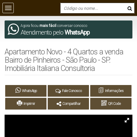
Agora ficou
mais fácil
conversar conosco
Atendimento pelo
WhatsApp
Apartamento Novo - 4 Quartos a venda
Bairro de Pinheiros - São Paulo - SP.
Imobiliária Italiana Consultoria
WhatsApp
Fale Conosco
Informações
Imprimir
Compartilhar
QR Code