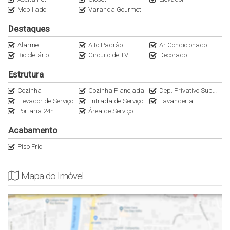
10 min do Shopping Iguatemi
Mobiliado
Varanda Gourmet
Destaques
Anuncie seu imóvel conosco
Instagram @ItalianaConsultoria
Alarme
Alto Padrão
Ar Condicionado
Bicicletário
Circuito de TV
Decorado
WhatsApp (11)95116.2558
Apartamento em Pinheiros
Estrutura
Cozinha
Cozinha Planejada
Dep. Privativo Subsolo
Elevador de Serviço
Entrada de Serviço
Lavanderia
Portaria 24h
Área de Serviço
Acabamento
Piso Frio
Mapa do Imóvel