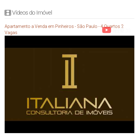
Vídeos do Imóvel
Apartamento a Venda em Pinheiros - São Paulo - 4 Quartos 2
Vagas