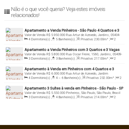
Não é o que você queria? Veja estes imóveis
relacionados!
Apartamento a Venda Pinheiros - São Paulo 4 Quartos e 3
Valor de Venda
R$
5.950.000
Rua Artur de Azevedo, Jardins, 05404-
Vagas - Imobiliária Italiana Consultoria
4
Dormitório(s)
,
5
Banheiro(s)
,
Privativo:
230
.00
m²
,
2
014, Pinheiros, São Paulo, São Paulo, Brasil
Sala(s)
,
4
Suíte(s)
,
Total:
230
.00
m²
,
3
Vaga(s)
,
Útil:
Apartamento a Venda Pinheiros com 3 Quartos e 3 Vagas
230
.00
m²
Valor de Venda
R$
5.800.000
Rua Oscar Freire, 1560, Jardins, 05409-
3
Dormitório(s)
,
3
Banheiro(s)
,
Privativo:
217
.00
m²
,
2
010, Pinheiros, São Paulo, São Paulo, Brasil
Sala(s)
,
3
Suíte(s)
,
Total:
217
.00
m²
,
3
Vaga(s)
,
Útil:
Apartamento à Venda em Pinheiros com 4 Quartos e 3
217
.00
m²
Valor de Venda
R$
6.000.000
Rua Artur de Azevedo, Jardim
Vagas
4
Dormitório(s)
,
4 ~ 6
Banheiro(s)
,
Privativo:
232
.00
m²
,
2
Paulistano, 05404-014, Pinheiros, São Paulo, São Paulo, Brasil
Sala(s)
,
4
Suíte(s)
,
Total:
232
.00
m²
,
3
Vaga(s)
,
Útil:
Apartamento 3 Suítes à venda em Pinheiros - São Paulo - SP
232
.00
m²
Valor de Venda
R$
5.550.000
Pinheiros, São Paulo, São Paulo, Brasil
3
Dormitório(s)
,
4
Banheiro(s)
,
Privativo:
214
.00
m²
,
2
Sala(s)
,
3
Suíte(s)
,
Total:
214
.00
m²
,
2 ~ 3
Vaga(s)
,
Útil:
214
.00
m²
,
Terreno:
2080
.00
m²