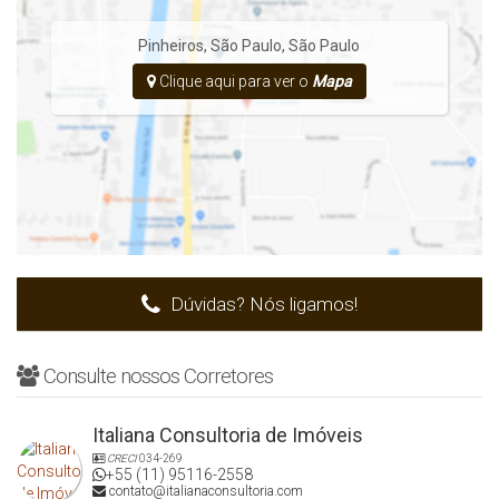
Pinheiros
,
São Paulo
,
São Paulo
Clique aqui para ver o
Mapa
Dúvidas? Nós ligamos!
Consulte nossos Corretores
Italiana Consultoria de Imóveis
CRECI
034-269
+55 (11) 95116-2558
contato@italianaconsultoria.com