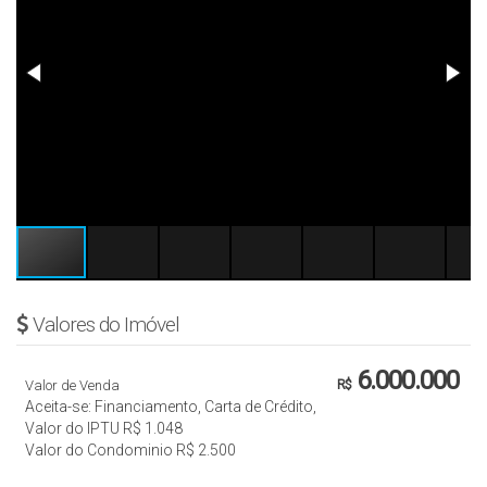
Valores do Imóvel
6.000.000
Valor de Venda
R$
Aceita-se: Financiamento, Carta de Crédito,
Valor do IPTU
R$
1.048
Valor do Condominio
R$
2.500