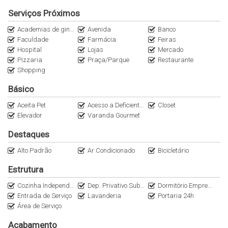
Serviços Próximos
Academias de ginástica
Avenida
Banco
Faculdade
Farmácia
Feiras
Hospital
Lojas
Mercado
Pizzaria
Praça/Parque
Restaurante
Shopping
Básico
Aceita Pet
Acesso a Deficientes
Closet
Elevador
Varanda Gourmet
Destaques
Alto Padrão
Ar Condicionado
Bicicletário
Estrutura
Cozinha Independente
Dep. Privativo Subsolo
Dormitório Empregada
Entrada de Serviço
Lavanderia
Portaria 24h
Área de Serviço
Acabamento