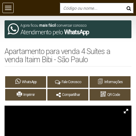
Agora ficou
mais fácil
conversar conosco
Atendimento pelo
WhatsApp
Apartamento para venda 4 Suítes a
venda Itaim Bibi - São Paulo
WhatsApp
Fale Conosco
Informações
Imprimir
Compartilhar
QR Code