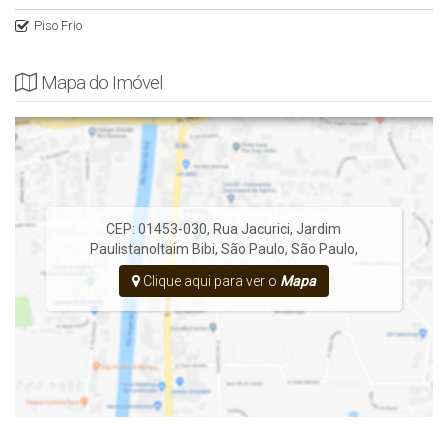
Piso Frio
Mapa do Imóvel
CEP: 01453-030
,
Rua Jacurici
,
Jardim
Paulistano
Itaim Bibi
,
São Paulo
,
São Paulo
,
Clique aqui para ver o
Mapa