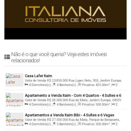
Não é o que você queria? Veja estes imóveis
relacionados!
Casa Lafer Itaim
Valor de Venda
R$
23.850.000
Rua Lopes Neto, 303, Jardim Europa,
4
Dormitório(s)
,
4
Banheiro(s)
,
Privativo:
425
.00
m²
,
2
04533-030, Itaim Bibi, São Paulo, São Paulo, Brasil
Sala(s)
,
4
Suíte(s)
,
Total:
425
.00
m²
,
4
Vaga(s)
,
Útil:
Apartamento a Venda Itaim - Com 4 Quartos - 4 Suítes e 6
425
.00
m²
Valor de Venda
R$
28.000.000
Rua da Mata, Jardim Europa, 04531-
Vagas
4
Dormitório(s)
,
4
Banheiro(s)
,
Privativo:
500
.00
m²
,
2
020, Itaim Bibi, São Paulo, São Paulo, Brasil
Sala(s)
,
4
Suíte(s)
,
Total:
500
.00
m²
,
6
Vaga(s)
,
Útil:
Apartamentos a Venda Itaim Bibi - 4 Suítes e 6 Vagas
500
.00
m²
Valor de Venda
R$
27.500.000
Rua da Mata, Parque do Ibirapuera,
4
Dormitório(s)
,
5
Banheiro(s)
,
Privativo:
500
.00
m²
,
2
04531-020, Itaim Bibi, São Paulo, São Paulo, Brasil
Sala(s)
,
4
Suíte(s)
,
Total:
500
.00
m²
,
6
Vaga(s)
,
Útil: