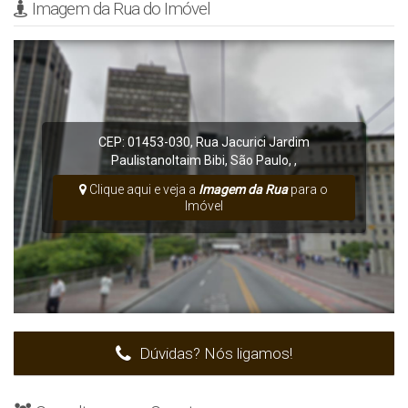
Imagem da Rua do Imóvel
CEP: 01453-030
,
Rua Jacurici
Jardim
Paulistano
Itaim Bibi
,
São Paulo
,
,
Clique aqui e veja a
Imagem da Rua
para o
Imóvel
Dúvidas? Nós ligamos!