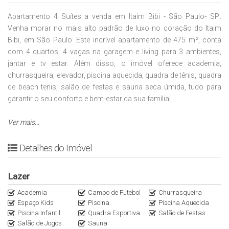
Apartamento 4 Suítes a venda em Itaim Bibi - São Paulo- SP..
Venha morar no mais alto padrão de luxo no coração do Itaim
Bibi, em São Paulo. Este incrível apartamento de 475 m², conta
com 4 quartos, 4 vagas na garagem e living para 3 ambientes,
jantar e tv estar. Além disso, o imóvel oferece academia,
churrasqueira, elevador, piscina aquecida, quadra de tênis, quadra
de beach tenis, salão de festas e sauna seca úmida, tudo para
garantir o seu conforto e bem-estar da sua família!
Localizado em uma das regiões mais valorizadas da cidade, este
Ver mais...
apartamento é perfeito para quem busca sofisticação e qualidade
de vida. Não perca a oportunidade de adquirir este imóvel por
Detalhes do Imóvel
apenas R$ 25.000.000,00. Agende uma visita e venha conhecer o
seu novo lar.
Lazer
A Imobiliária Italiana Consultoria é especialista em imóveis de Alto
Academia
Campo de Futebol
Churrasqueira
Espaço Kids
Piscina
Piscina Aquecida
Padrão nas regiões Oeste e Sul de São Paulo. Entre em contato
Piscina Infantil
Quadra Esportiva
Salão de Festas
WhatsApp (11)95116.2558. Encontre as melhores oportunidades
Salão de Jogos
Sauna
no nosso Instagram @Italianaconsultoria.