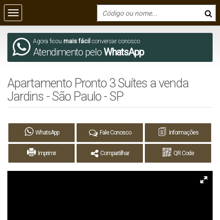
Agora ficou
mais fácil
conversar conosco
Atendimento pelo
WhatsApp
Apartamento Pronto 3 Suítes a venda
Jardins - São Paulo - SP
WhatsApp
Fale Conosco
Informações
Imprimir
Compartilhar
QR Code