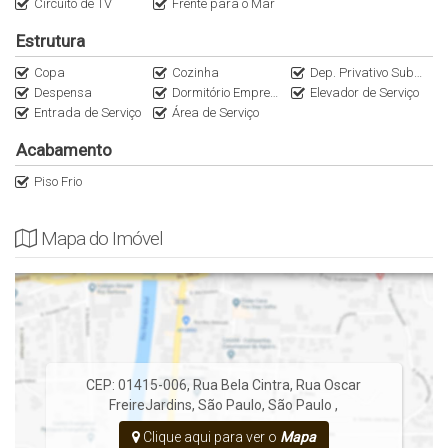
Circuito de TV
Frente para o Mar
Estrutura
Anuncie seu imóvel conosco
Apartamentos Jardins
Copa
Cozinha
Dep. Privativo Subsolo
Instagram @Italianaconsultoria
Despensa
Dormitório Empregada
Elevador de Serviço
Entrada de Serviço
Área de Serviço
WhatsApp (11)95116.2558
Acabamento
As informações estão sujeitas a alterações sem aviso prévio,
Piso Frio
consulte o corretor responsável!
Mapa do Imóvel
CEP: 01415-006
,
Rua Bela Cintra
,
Rua Oscar
Freire
Jardins
,
São Paulo
,
São Paulo
,
Clique aqui para ver o
Mapa