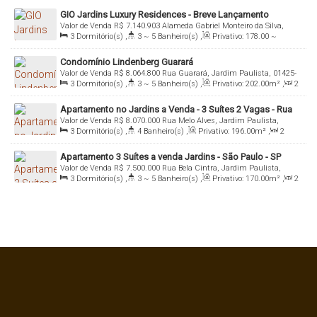
GIO Jardins Luxury Residences - Breve Lançamento
Valor de Venda
R$
7.140.903
Alameda Gabriel Monteiro da Silva,
3
Dormitório(s)
,
3 ~ 5
Banheiro(s)
,
Privativo:
178
.00
~
Jardim Paulista, 01441-000, Jardins, São Paulo, São Paulo, Brasil
178
.97
m²
,
2
Sala(s)
,
3
Suíte(s)
,
Total:
178
.00
m²
,
2
Condomínio Lindenberg Guarará
Vaga(s)
,
Útil:
178
.00
m²
Valor de Venda
R$
8.064.800
Rua Guarará, Jardim Paulista, 01425-
3
Dormitório(s)
,
3 ~ 5
Banheiro(s)
,
Privativo:
202
.00
m²
,
2
000, Jardins, São Paulo, São Paulo, Brasil
Sala(s)
,
3
Suíte(s)
,
Total:
202
.00
m²
,
3
Vaga(s)
,
Útil:
Apartamento no Jardins a Venda - 3 Suítes 2 Vagas - Rua
202
.00
m²
Valor de Venda
R$
8.070.000
Rua Melo Alves, Jardim Paulista,
Melo Alves
3
Dormitório(s)
,
4
Banheiro(s)
,
Privativo:
196
.00
m²
,
2
01417-010, Jardins, São Paulo, São Paulo, Brasil
Sala(s)
,
2
Suíte(s)
,
Total:
196
.00
m²
,
2
Vaga(s)
,
Útil:
Apartamento 3 Suítes a venda Jardins - São Paulo - SP
196
.00
m²
Valor de Venda
R$
7.500.000
Rua Bela Cintra, Jardim Paulista,
3
Dormitório(s)
,
3 ~ 5
Banheiro(s)
,
Privativo:
170
.00
m²
,
2
01415-006, Jardins, São Paulo, São Paulo , Brasil
Sala(s)
,
3
Suíte(s)
,
Total:
170
.00
m²
,
3
Vaga(s)
,
Útil:
170
.00
m²