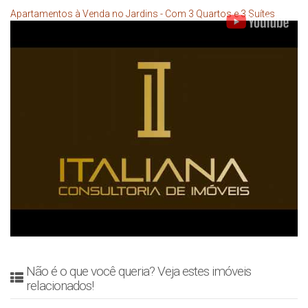
Apartamentos à Venda no Jardins - Com 3 Quartos e 3 Suítes
Não é o que você queria? Veja estes imóveis
relacionados!