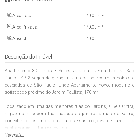
Área Total:
170
.00
m²
Área Privada:
170
.00
m²
Área Útil:
170
.00
m²
Descrição do Imóvel
Apartamento 3 Quartos, 3 Suítes, varanda à venda Jardins - São
Paulo - SP. 3 vagas de garagem. Um dos bairros mais nobres e
desejados de São Paulo. Lindo Apartamento novo, moderno e
sofisticado próximo do Jardim Paulista, 170 m².
Localizado em uma das melhores ruas do Jardins, a Bela Cintra,
região nobre e com fácil acesso as principais ruas do Bairro,
conectando os moradores a diversas opções de lazer, alta
gastronomia, cultura e serviços.
Ver mais...