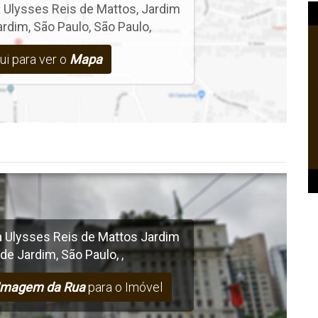
 Ulysses Reis de Mattos
,
Jardim
ardim
,
São Paulo
,
São Paulo
,
ui para ver o
Mapa
 Ulysses Reis de Mattos
Jardim
de Jardim
,
São Paulo
,
,
Imagem da Rua
para o Imóvel