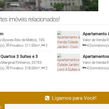
tes imóveis relacionados!
im
Apartamento à
Vagas
 Ulysses Reis de Mattos, 100,
Valor de Venda
R
Cidade Jardim, São Paulo, São
Itaim Bibi, 05686
(s)
,
Privativo:
211
.00
m²
,
2
4
Dormitório(s
0
m²
,
3
Vaga(s)
,
Útil:
Sala(s)
,
4
Suít
233
.00
m²
,
Ter
Quartos 3 Suítes e 3
Apartamentos 
 Marginal Pinheiros, 05703-
Valor de Venda
R
aulo, Brasil
05703-010, Cidad
(s)
,
Privativo:
218
.00
m²
,
2
4
Dormitório(s
0
m²
,
3
Vaga(s)
,
Útil:
Sala(s)
,
4
Suít
240
.00
m²
,
Ter
Ligamos para Você!
e: