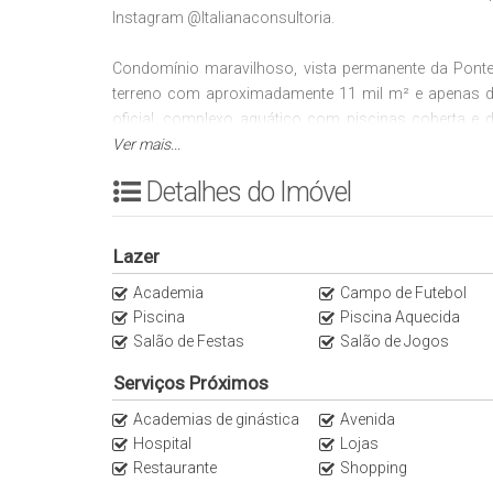
Instagram @Italianaconsultoria.
Condomínio maravilhoso, vista permanente da Ponte
terreno com aproximadamente 11 mil m² e apenas du
oficial, complexo aquático com piscinas coberta e
Shopping Cidade Jardim. Este empreendimento faz p
Ver mais...
Últimas unidades fase, agende a sua visita e tenha u
Detalhes do Imóvel
com condições especiais, valores e opções de fina
ITALIANA Consultoria de Imóveis.
Lazer
Um condomínio com o padrão de qualidade inigualáve
Academia
Campo de Futebol
com fácil acesso através da Marginal Pinheiros, próxim
Piscina
Piscina Aquecida
de um complexo aquático, espaço para pets, entre
Salão de Festas
Salão de Jogos
generosos e acabamentos de primeira qualidade.
Serviços Próximos
Parque do Povo: 75 m - Empório Santa Maria: 300 m - C
Academias de ginástica
Avenida
550 m - Esporte Clube Pinheiros: 500 m - Jockey Club 
Hospital
Lojas
JK Iguatemi: 900 m - Shopping Iguatemi: 1,1 km - Ráscal
Restaurante
Shopping