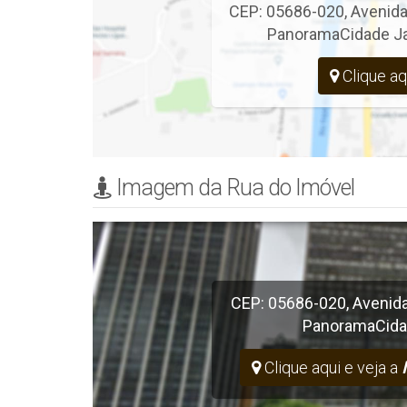
CEP: 05686-020
,
Avenida
Panorama
Cidade J
Clique aq
Imagem da Rua do Imóvel
CEP: 05686-020
,
Avenida
Panorama
Cida
Clique aqui e veja a