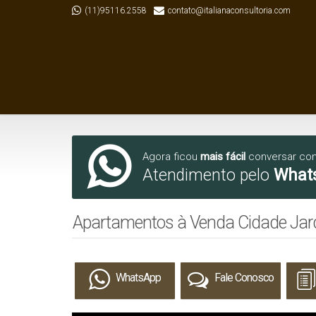
(11)95116.2558
contato@italianaconsultoria.com
Agora ficou
mais fácil
conversar co
Atendimento pelo
What
Apartamentos à Venda Cidade Jar
WhatsApp
Fale Conosco