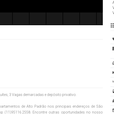
uítes, 3 Vagas demarcadas e depósito privativo.
m apartamentos de Alto Padrão nos principais endereços de São
pp (11)95116.2558. Encontre outras oportunidades no nosso