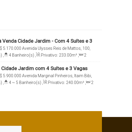
 Venda Cidade Jardim - Com 4 Suítes e 3
$
5.170.000
Avenida Ulysses Reis de Mattos, 100,
-020, Cidade Jardim, São Paulo, São Paulo, Brasil
)
,
4
Banheiro(s)
,
Privativo:
233
.00
m²
,
2
e(s)
,
Total:
233
.00
m²
,
3
Vaga(s)
,
Útil:
reno:
2945
.00
m²
Cidade Jardim com 4 Suítes e 3 Vagas
$
5.900.000
Avenida Marginal Pinheiros, Itaim Bibi,
e Jardim, São Paulo, São Paulo, Brasil
)
,
4 ~ 5
Banheiro(s)
,
Privativo:
240
.00
m²
,
2
e(s)
,
Total:
240
.00
m²
,
3
Vaga(s)
,
Útil:
reno:
58000
.00
m²