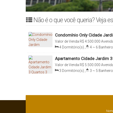
Não é o que você queria? Veja es
Condomínio Only Cidade Jard
Valor de Venda
R$
4.500.000
Avenida
Avenida Cidade Jardim, 05686-020, 
4
Dormitório(s)
,
4 ~ 6
Banheiro
Paulo, Brasil
Sala(s)
,
4
Suíte(s)
,
Total:
211
.0
211
.00
m²
,
Terreno:
2945
.00
m²
Apartamento Cidade Jardim 3 
Vagas
Valor de Venda
R$
5.500.000
Avenida
010, Cidade Jardim, São Paulo, São P
3
Dormitório(s)
,
3 ~ 5
Banheiro
Sala(s)
,
3
Suíte(s)
,
Total:
218
.0
218
.00
m²
,
Terreno:
58000
.00
m²
Nom