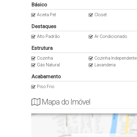
Para mais informações, contate-nos.
Básico
Aceita Pet
Closet
Destaques
Alto Padrão
Ar Condicionado
Estrutura
Cozinha
Cozinha Independente
Gás Natural
Lavanderia
Acabamento
Piso Frio
Mapa do Imóvel