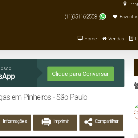
Pinhe
(11)95116.2558
Favorito
Home
Vendas
L
Armazém / Galpão / Ga
De R$500.000 
nosco
Clique para Conversar
sApp
gas em Pinheiros - São Paulo
Informações
Imprimir
Compartilhar