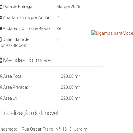
Data de Entrega:
Março/2026
Apartamentos por Andar:
2
Andares por Torre/Bloco:
38
Quantidade de
1
Torres/Blocos:
Medidas do Imóvel
Área Total:
220
.00
m²
Área Privada:
220
.00
m²
Área Útil:
220
.00
m²
Localização do Imóvel
Endereço:
Rua Oscar Freire
,
N°:
1613
,
Jardim