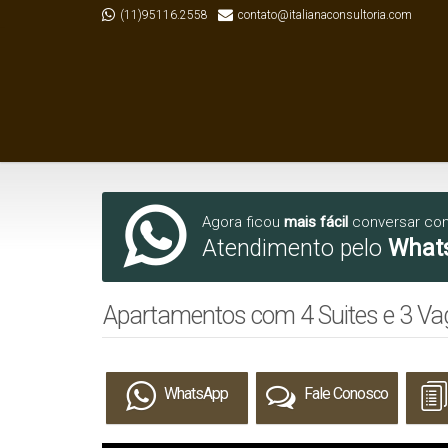
(11)95116.2558
contato@italianaconsultoria.com
Agora ficou
mais fácil
conversar co
Atendimento pelo
What
Apartamentos com 4 Suites e 3 Va
WhatsApp
Fale Conosco