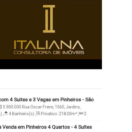
om 4 Suites e 3 Vagas em Pinheiros - São
$
5.900.000
Rua Oscar Freire, 1560, Jardins,
iros, São Paulo, São Paulo, Brasil
)
,
4
Banheiro(s)
,
Privativo:
218
.00
m²
,
2
e(s)
,
Total:
218
.00
m²
,
3
Vaga(s)
,
Útil:
 Venda em Pinheiros 4 Quartos - 4 Suítes