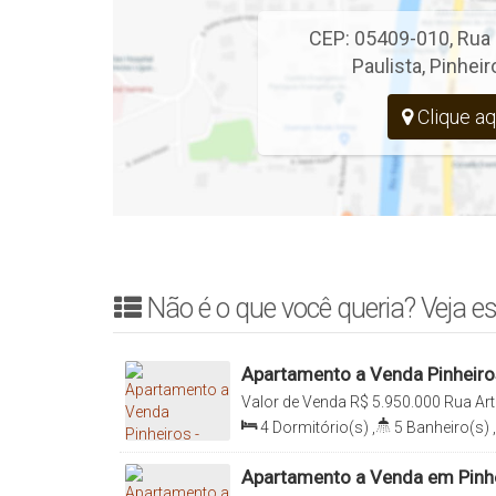
CEP: 05409-010
,
Rua 
Paulista
,
Pinheir
Clique aq
Não é o que você queria? Veja es
Apartamento a Venda Pinheiros
3 Vagas - Imobiliária Italiana 
Valor de Venda
R$
5.950.000
Rua Art
014, Pinheiros, São Paulo, São Paulo
4
Dormitório(s)
,
5
Banheiro(s)
,
Sala(s)
,
4
Suíte(s)
,
Total:
230
.0
230
.00
m²
Apartamento a Venda em Pinhe