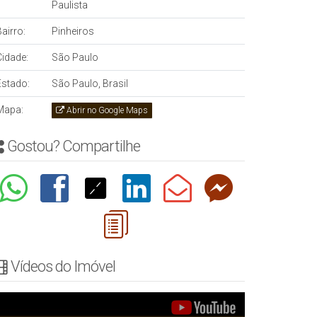
Paulista
airro:
Pinheiros
Cidade:
São Paulo
Estado:
São Paulo, Brasil
Mapa:
Abrir no Google Maps
Gostou? Compartilhe
Vídeos do Imóvel