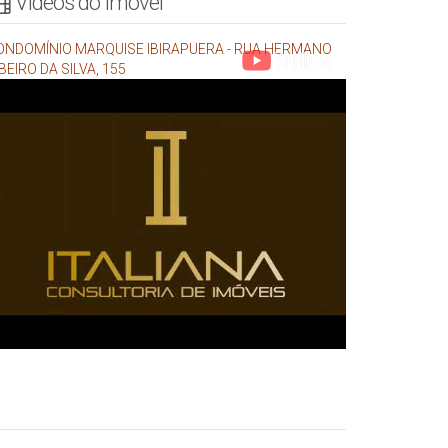
Vídeos do Imóvel
ONDOMÍNIO MARQUISE IBIRAPUERA - RUA HERMANO
BEIRO DA SILVA, 155