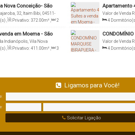
la Nova Conceição- São
Apartamento 4
SP
ajaroba, 32, Itaim Bibi, 04511-
Valor de Venda
R
, São Paulo, Brasil
Conceição, 04062
(s)
,
Privativo:
372
.00
m²
,
2
4
Dormitório(s
0
m²
,
4 ~ 5
Vaga(s)
,
Útil:
Sala(s)
,
4
Suít
412
.00
m²
,
Ter
 venda em Moema - São
CONDOMÍNIO 
RIBEIRO DA SI
a Indianópolis, Vila Nova
Valor de Venda
R
aulo, São Paulo, Brasil
Parque Ibirapuera
(s)
,
Privativo:
411
.00
m²
,
3
4
Dormitório(s
0
m²
,
4
Vaga(s)
,
Útil:
Sala(s)
,
4
Suít
412
.00
m²
Ligamos para Você!
e:
e:
Solicitar Ligação