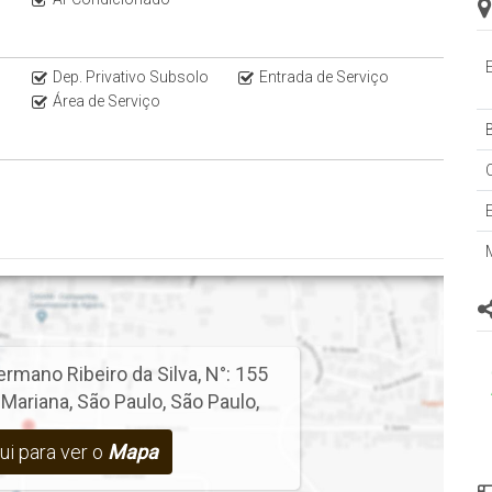
s de Alto Padrão na regiões da Zona Oeste e Sul de São Paulo.
8. Encontre outras oportunidades no nosso Instagram
Dep. Privativo Subsolo
Entrada de Serviço
Área de Serviço
B
prévio, consulte o corretor responsável.
rmano Ribeiro da Silva
,
N°:
155
 Mariana
,
São Paulo
,
São Paulo
,
ui para ver o
Mapa