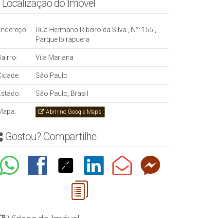
Localização do Imóvel
Endereço:
Rua Hermano Ribeiro da Silva
,
N°:
155
,
Parque Ibirapuera
airro:
Vila Mariana
Cidade:
São Paulo
Estado:
São Paulo, Brasil
Mapa:
Abrir no Google Maps
Gostou? Compartilhe