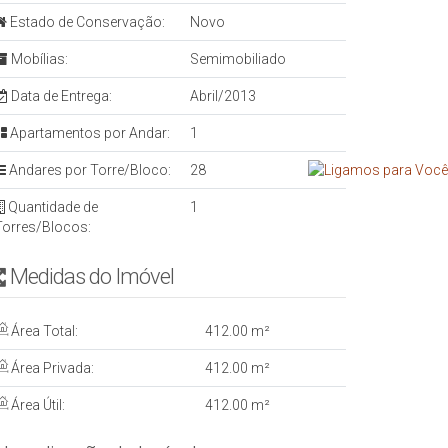
Estado de Conservação:
Novo
Mobílias:
Semimobiliado
Data de Entrega:
Abril/2013
Apartamentos por Andar:
1
Andares por Torre/Bloco:
28
Quantidade de
1
Torres/Blocos:
Medidas do Imóvel
Área Total:
412
.00
m²
Área Privada:
412
.00
m²
Área Útil:
412
.00
m²