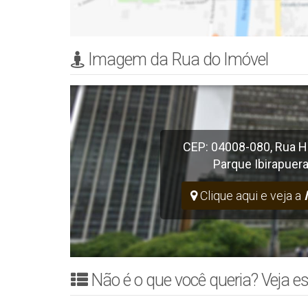
Imagem da Rua do Imóvel
CEP: 04008-080
,
Rua H
Parque Ibirapuer
Clique aqui e veja a
Não é o que você queria? Veja es