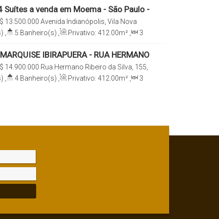
 Suítes a venda em Moema - São Paulo -
$
13.500.000
Avenida Indianópolis, Vila Nova
-001, Moema, São Paulo, São Paulo, Brasil
)
,
5
Banheiro(s)
,
Privativo:
412
.00
m²
,
3
e(s)
,
Total:
412
.00
m²
,
4
Vaga(s)
,
Útil:
reno:
6290
.00
m²
MARQUISE IBIRAPUERA - RUA HERMANO
LVA, 155
$
14.900.000
Rua Hermano Ribeiro da Silva, 155,
, 04008-080, Paraíso, São Paulo, São Paulo, Brasil
)
,
4
Banheiro(s)
,
Privativo:
412
.00
m²
,
3
e(s)
,
Total:
412
.00
m²
,
5
Vaga(s)
,
Útil: