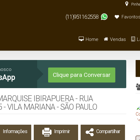
Pinhe
(11)95116.2558
Favorito
Home
Vendas
L
Armazém / Galpão / Ga
De R$500.000 
nosco
Clique para Conversar
sApp
RQUISE IBIRAPUERA - RUA
 - VILA MARIANA - SÃO PAULO
Informações
Imprimir
Compartilhar