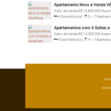
Apartamento Novo a Venda Vi
Paulo - 4 Suítes - 4 Vagas
Valor de Venda
R$
14.840.000
Rua In
040, Vila Nova Conceição, São Paulo
4
Dormitório(s)
,
5 ~ 7
Banheiro
Sala(s)
,
4
Suíte(s)
,
Total:
372
.0
372
.00
m²
Apartamentos com 4 Suítes a
Paulo - SP
Valor de Venda
R$
14.000.000
Avenid
Conceição, 04062-001, Moema, São P
4
Dormitório(s)
,
4 ~ 7
Banheiro
Sala(s)
,
4
Suíte(s)
,
Total:
411
.0
411
.00
m²
,
Terreno:
6290
.00
m²
Nom
Telefon