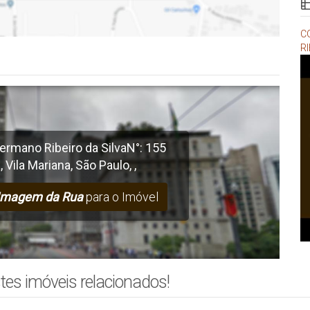
C
RI
ermano Ribeiro da Silva
N°:
155
a
,
Vila Mariana
,
São Paulo
,
,
Imagem da Rua
para o Imóvel
tes imóveis relacionados!