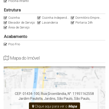
Piscina Infantil
Estrutura
Cozinha
Cozinha Independente
Dormitório Empregada
Elevador de Serviço
Lavanderia
Portaria 24h
Área de Serviço
Acabamento
Piso Frio
Mapa do Imóvel
CEP: 01434-100
,
Rua Groenlândia
,
N°:
11951162558
Jardim Paulista
,
Jardins
,
São Paulo
,
São Paulo
,
Clique aqui para ver o
Mapa