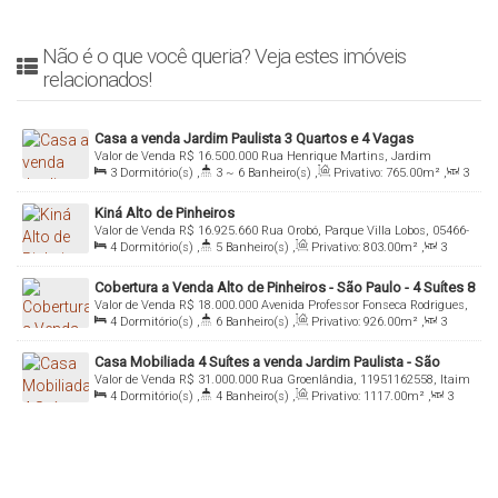
Não é o que você queria? Veja estes imóveis
relacionados!
Casa a venda Jardim Paulista 3 Quartos e 4 Vagas
Valor de Venda
R$
16.500.000
Rua Henrique Martins, Jardim
3
Dormitório(s)
,
3 ~ 6
Banheiro(s)
,
Privativo:
765
.00
m²
,
3
América, 04504-000, Jardim Paulista , São Paulo, São Paulo, Brasil
Sala(s)
,
2
Suíte(s)
,
Total:
765
.00
m²
,
4
Vaga(s)
,
Útil:
Kiná Alto de Pinheiros
723
.00
m²
Valor de Venda
R$
16.925.660
Rua Orobó, Parque Villa Lobos, 05466-
4
Dormitório(s)
,
5
Banheiro(s)
,
Privativo:
803
.00
m²
,
3
030, Alto de Pinheiros, São Paulo, São Paulo, Brasil
Sala(s)
,
4
Suíte(s)
,
Total:
803
.00
m²
,
4
Vaga(s)
,
Útil:
Cobertura a Venda Alto de Pinheiros - São Paulo - 4 Suítes 8
803
.00
~ 980
.00
m²
Valor de Venda
R$
18.000.000
Avenida Professor Fonseca Rodrigues,
Vagas - Bothanica
4
Dormitório(s)
,
6
Banheiro(s)
,
Privativo:
926
.00
m²
,
3
0000, Avenida Faria Lima, 05461-010, Alto de Pinheiros, São Paulo,
Sala(s)
,
4
Suíte(s)
,
Total:
926
.00
m²
,
8
Vaga(s)
,
Útil:
São Paulo, Brasil
Casa Mobiliada 4 Suítes a venda Jardim Paulista - São
926
.00
m²
Valor de Venda
R$
31.000.000
Rua Groenlândia, 11951162558, Itaim
Paulo - SP.
4
Dormitório(s)
,
4
Banheiro(s)
,
Privativo:
1117
.00
m²
,
3
Bibi, 01434-100, Jardins, São Paulo, São Paulo, Brasil
Sala(s)
,
4
Suíte(s)
,
Total:
1117
.00
m²
,
8
Vaga(s)
,
Útil:
1117
.00
m²