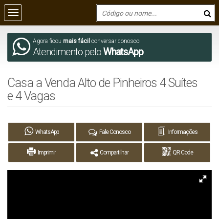
Agora ficou
mais fácil
conversar conosco
Atendimento pelo
WhatsApp
Casa a Venda Alto de Pinheiros 4 Suítes
e 4 Vagas
WhatsApp
Fale Conosco
Informações
Imprimir
Compartilhar
QR Code