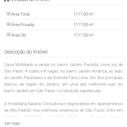
Área Total:
1117
.00
m²
Área Privada:
1117
.00
m²
Área Útil:
1117
.00
m²
Descrição do Imóvel
Casa Mobiliada a venda no bairro Jardim Paulista, zona sul de
São Paulo. 4 suítes e 8 vagas, no bairro Jardim América, ao lado
do Jardim Paulistano e da Avenida Faria Lima. Um dos principais
bairros da região do Jardins, em uma das melhores ruas do
bairro Jardins em São Paulo. Localização espetacular.
A Imobiliária Italiana Consultoria é especialista em apartamentos
de Alto Padrão nos melhores endereços de São Paulo. Entre em
contato WhatsApp (11)95116.2558. Encontre novas
oportunidades no nosso Instagram @Italianaconsultoria.
Ver mais...