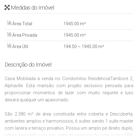
Medidas do Imóvel
Área Total:
1945
.00
m²
Área Privada:
1945
.00
m²
Área Útil:
194
.50
~ 1945
.00
m²
Descrição do Imóvel
Casa Mobiliada a venda no Condomínio ResidencialTamboré 2,
Alphaville. Está mansão com projeto exclusivo pensada para
proporcionar momentos de lazer com muito requinte e luxo
deixará qualquer um apaixonado.
São 2.380 m² de área construída entre coberta e Descoberta,
ambientes amplos e harmoniosos, 6 suítes sendo 1 suíte master
com lareira e terraço privativo. Possui um amplo pé direito duplo,
adega integrada com bar, além de espaços de lazer como SPA,