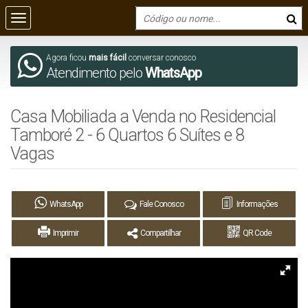
Agora ficou
mais fácil
conversar conosco
Atendimento pelo
WhatsApp
Casa Mobiliada a Venda no Residencial
Tamboré 2 - 6 Quartos 6 Suítes e 8
Vagas
WhatsApp
Fale Conosco
Informações
Imprimir
Compartilhar
QR Code