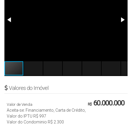
Valores do Imóvel
60.000.000
Valor de Venda
R$
Aceita-se: Financiamento, Carta de Crédito,
Valor do IPTU
R$
997
Valor do Condominio
R$
2.300