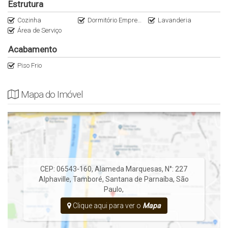
WhatsApp (11)95116.2558
Estrutura
Instagram @Italianaconsultoria
Cozinha
Dormitório Empregada
Lavanderia
Área de Serviço
Acabamento
Piso Frio
Mapa do Imóvel
CEP: 06543-160
,
Alameda Marquesas
,
N°:
227
Alphaville
,
Tamboré
,
Santana de Parnaíba
,
São
Paulo
,
Clique aqui para ver o
Mapa