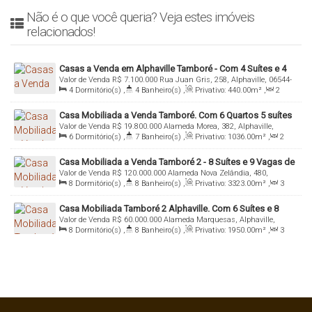
Não é o que você queria? Veja estes imóveis
relacionados!
Casas a Venda em Alphaville Tamboré - Com 4 Suítes e 4
Valor de Venda
R$
7.100.000
Rua Juan Gris, 258, Alphaville, 06544-
Vagas
4
Dormitório(s)
,
4
Banheiro(s)
,
Privativo:
440
.00
m²
,
2
724, Tamboré, Santana de Parnaíba, São Paulo, Brasil
Sala(s)
,
4
Suíte(s)
,
Total:
440
.00
m²
,
4
Vaga(s)
,
Útil:
Casa Mobiliada a Venda Tamboré. Com 6 Quartos 5 suítes
440
.00
m²
Valor de Venda
R$
19.800.000
Alameda Morea, 382, Alphaville,
e 6 Vagas
6
Dormitório(s)
,
7
Banheiro(s)
,
Privativo:
1036
.00
m²
,
2
06543-030, Tamboré, Santana de Parnaíba, São Paulo, Brasil
Sala(s)
,
5
Suíte(s)
,
Total:
1036
.00
m²
,
6
Vaga(s)
,
Útil:
Casa Mobiliada a Venda Tamboré 2 - 8 Suítes e 9 Vagas de
1036
.00
m²
Valor de Venda
R$
120.000.000
Alameda Nova Zelândia, 480,
Garagem
8
Dormitório(s)
,
8
Banheiro(s)
,
Privativo:
3323
.00
m²
,
3
Alphaville, 06543-155, Tamboré, Santana de Parnaíba, São Paulo,
Sala(s)
,
8
Suíte(s)
,
Total:
3323
.00
m²
,
18
Vaga(s)
,
Útil:
Brasil
Casa Mobiliada Tamboré 2 Alphaville. Com 6 Suítes e 8
3323
.00
m²
Valor de Venda
R$
60.000.000
Alameda Marquesas, Alphaville,
Vagas
8
Dormitório(s)
,
8
Banheiro(s)
,
Privativo:
1950
.00
m²
,
3
06543-160, Tamboré, Santana de Parnaíba, São Paulo, Brasil
Sala(s)
,
8
Suíte(s)
,
Total:
1950
.00
m²
,
6
Vaga(s)
,
Útil:
1950
.00
m²