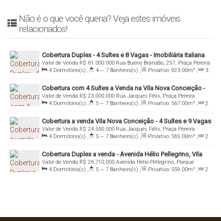
Não é o que você queria? Veja estes imóveis
relacionados!
Cobertura Duplex - 4 Suítes e 8 Vagas - Imobiliária Italiana
Valor de Venda
R$
61.000.000
Rua Bueno Brandão, 257, Praça Pereira
Consultoria
4
Dormitório(s)
,
4 ~ 7
Banheiro(s)
,
Privativo:
923
.00
m²
,
3
Coutinho, 04509-021, Vila Nova Conceição, São Paulo, São Paulo,
Sala(s)
,
3
Suíte(s)
,
Total:
923
.00
m²
,
8
Vaga(s)
,
Útil:
Brasil
Cobertura com 4 Suítes a Venda na Vila Nova Conceição -
923
.00
m²
Valor de Venda
R$
23.000.000
Rua Jacques Félix, Praça Pereira
São Paulo
4
Dormitório(s)
,
5 ~ 7
Banheiro(s)
,
Privativo:
567
.00
m²
,
2
Coutinho, 04509-001, Vila Nova Conceição, São Paulo, São Paulo,
~ 3
Sala(s)
,
4
Suíte(s)
,
Total:
567
.00
m²
,
9
Vaga(s)
,
Útil:
Brasil
Cobertura a venda Vila Nova Conceição - 4 Suítes e 9 Vagas
567
.00
m²
Valor de Venda
R$
24.500.000
Rua Jacques Félix, Praça Pereira
4
Dormitório(s)
,
5 ~ 7
Banheiro(s)
,
Privativo:
565
.00
m²
,
2
Coutinho, 04509-001, Vila Nova Conceição, São Paulo, São Paulo,
~ 3
Sala(s)
,
4
Suíte(s)
,
Total:
565
.00
m²
,
9
Vaga(s)
,
Útil:
Brasil
Cobertura Duplex a venda - Avenida Hélio Pellegrino, Vila
565
.00
m²
Valor de Venda
R$
26.710.000
Avenida Hélio Pellegrino, Parque
Nova Conceição - São Paulo
4
Dormitório(s)
,
5 ~ 7
Banheiro(s)
,
Privativo:
559
.00
m²
,
2
Ibirapuera, 04513-100, Vila Nova Conceição, São Paulo, São Paulo,
~ 3
Sala(s)
,
4
Suíte(s)
,
Total:
559
.00
m²
,
4
Vaga(s)
,
Útil:
Brasil
559
.00
m²
,
Terreno:
1430
.00
m²