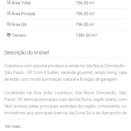
Área Total:
796
.00
m²
Área Privada:
796
.00
m²
Área Útil:
796
.00
m²
Terreno:
1381
.00
m²
Descrição do Imóvel
Cobertura com piscina privativa a venda na Vila Nova Conceição -
São Paulo - SP. Com 4 Suítes, varanda gourmet, amplo living, sala
de estar, com muita iluminação natural e 8 vagas de garagem.
Localizado na Rua João Lourenço, Vila Nova Conceição, São
Paulo- SP, entre as principais ruas da Vila Nova, região plana, com
fácil acesso pelas principais avenidas da região, conectando os
moradores aos principais bairros da Zona Sul e ao Aeroporto de
Congonhas.
Ver mais...