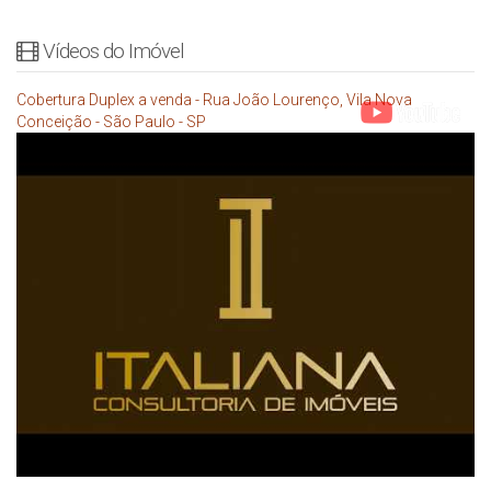
Vídeos do Imóvel
Cobertura Duplex a venda - Rua João Lourenço, Vila Nova
Conceição - São Paulo - SP