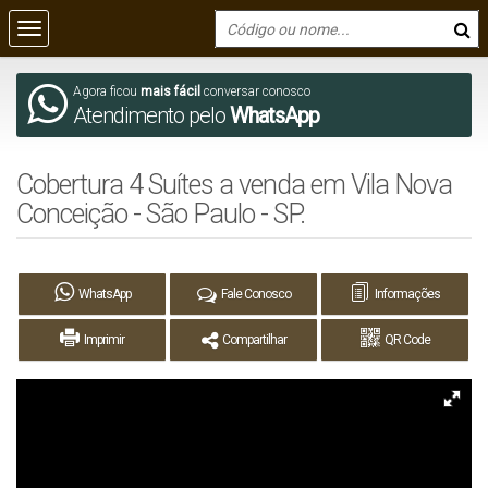
Agora ficou
mais fácil
conversar conosco
Atendimento pelo
WhatsApp
Cobertura 4 Suítes a venda em Vila Nova
Conceição - São Paulo - SP.
WhatsApp
Fale Conosco
Informações
Imprimir
Compartilhar
QR Code