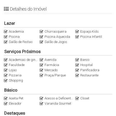
Uma obra de arte no coração da VILA NOVA CONCEIÇÃO.
Detalhes do Imóvel
4 suítes | 5 a 8 vagas
Lazer
Apartamentos tipo de 397 e 421 m²
Academia
Churrasqueira
Espaço Kids
Piscina
Piscina Aquecida
Piscina Infantil
Maison de 859 m².
Salão de Festas
Salão de Jogos
Cobertura Duplex 796 m².
Serviços Próximos
Academias de ginástica
Avenida
Banco
Na alma da Vila Nova Conceição
Faculdade
Farmácia
Hospital
Lojas
Mercado
Panificadora
O exclusivo, alto padrão da Vila Nova Conceição encontra-se
Pizzaria
Praça/Parque
Restaurante
posicionado onde sofisticação e conveniência se encontram
Shopping
perto de gastronomia, entretenimento e cultura. A 200 m da Praça
Básico
Pereira Coutinho e 500 m do Parque do Ibirapuera.
Aceita Pet
Acesso a Deficientes
Closet
Vista
180º
graus do Parque Ibirapuera.
Elevador
Varanda Gourmet
Desfrute de uma vista panorâmica, única e exclusiva.
Destaques