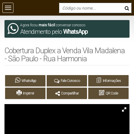
Agora ficou
mais fácil
conversar conosco
Atendimento pelo
WhatsApp
Cobertura Duplex a Venda Vila Madalena
- São Paulo - Rua Harmonia
WhatsApp
Fale Conosco
Informações
Imprimir
Compartilhar
QR Code