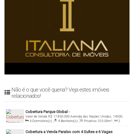
Não é o que você queria? Veja estes imóveis
relacionados!
Cobertura Parque Global -
Valor de Venda
R$
17.850.000
Avenida das Nações Unidas, 14500,
4
Dormitório(s)
,
4
Banheiro(s)
,
Privativo:
510
.00
m²
,
2
Jardim Panorama, 04533-085, Chácara Itaim, São Paulo, São Paulo,
Sala(s)
,
4
Suíte(s)
,
Total:
510
.00
m²
,
4
Vaga(s)
,
Útil:
Brasil
Cobertura a Venda Paraíso com 4 Suítes e 6 Vagas
510
.00
m²
,
Terreno:
58000
.00
m²