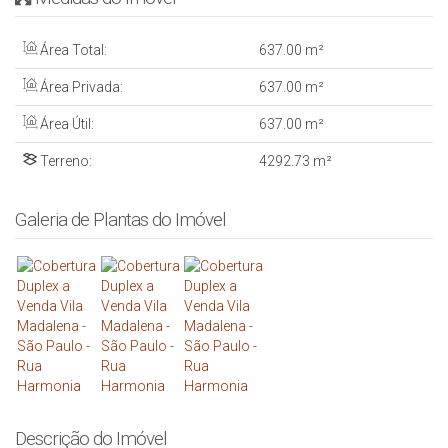
Área Total:
637
.00
m²
Área Privada:
637
.00
m²
Área Útil:
637
.00
m²
Terreno:
4292
.73
m²
Galeria de Plantas do Imóvel
Descrição do Imóvel