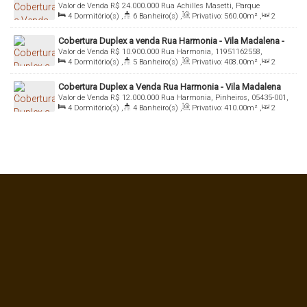
Valor de Venda
R$
24.000.000
Rua Achilles Masetti, Parque
4
Dormitório(s)
,
6
Banheiro(s)
,
Privativo:
560
.00
m²
,
2
Ibirapuera, 04006-020, Paraíso, São Paulo, São Paulo, Brasil
Sala(s)
,
4
Suíte(s)
,
Total:
560
.00
m²
,
6
Vaga(s)
,
Útil:
Cobertura Duplex a venda Rua Harmonia - Vila Madalena -
560
.00
m²
Valor de Venda
R$
10.900.000
Rua Harmonia, 11951162558,
São Paulo - SP
4
Dormitório(s)
,
5
Banheiro(s)
,
Privativo:
408
.00
m²
,
2
Pinheiros, 05435-001, Vila Madalena, São Paulo, São Paulo, Brasil
Sala(s)
,
4
Suíte(s)
,
Total:
408
.00
m²
,
5
Vaga(s)
,
Útil:
Cobertura Duplex a Venda Rua Harmonia - Vila Madalena
408
.00
m²
Valor de Venda
R$
12.000.000
Rua Harmonia, Pinheiros, 05435-001,
São Paulo - SP
4
Dormitório(s)
,
4
Banheiro(s)
,
Privativo:
410
.00
m²
,
2
Vila Madalena, São Paulo, São Paulo, Brasil
Sala(s)
,
4
Suíte(s)
,
Total:
410
.00
m²
,
5
Vaga(s)
,
Útil:
410
.00
m²