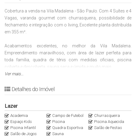
Cobertura a venda na Vila Madalena - São Paulo. Com 4 Suítes e 4
Vagas, varanda gourmet com churrasqueira, possibilidade de
fechamento e integração com o living, Excelente planta distribuída
em 355 m².
Acabamentos excelentes, no melhor da Vila Madalena.
Empreendimento maravilhoso, com área de lazer perfeita para
toda família, quadra de tênis com medidas oficiais, piscina
coberta e descoberta, sauna seca e úmida e muito mais.
Ver mais...
Localização:
Detalhes do Imóvel
Situado em um local estratégico, o Casa Madalena fica em um
bairro que fornece a cada dia, uma novidade: restaurantes,
Lazer
bistrôs, cultura e um autêntico comércio local, que desenham
uma localização única, abraçada por uma atmosfera de
Academia
Campo de Futebol
Churrasqueira
Espaço Kids
Piscina
Piscina Aquecida
tranquilidade e muito verde.
Piscina Infantil
Quadra Esportiva
Salão de Festas
Salão de Jogos
Sauna