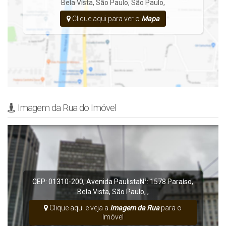
Bela Vista
,
São Paulo
,
São Paulo
,
Clique aqui para ver o
Mapa
Imagem da Rua do Imóvel
CEP: 01310-200
,
Avenida Paulista
N°:
1578
Paraíso
,
Bela Vista
,
São Paulo
,
,
Clique aqui e veja a
Imagem da Rua
para o
Imóvel