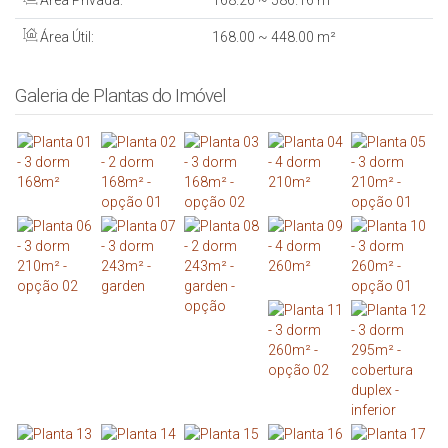
Área Privada:
168
.26
~ 586
.16
m²
Área Útil:
168
.00
~ 448
.00
m²
Galeria de Plantas do Imóvel