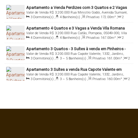
Apartamento a Venda Perdizes com 3 Quartos e 2 Vagas
Valor de Venda
R$
3.200.000
Rua Ministro Godói, Avenida Sumaré,
3
Dormitório(s)
,
4
Banheiro(s)
,
Privativo:
172
.00
m²
,
2
05015-000, Perdizes, São Paulo, São Paulo, Brasil
Sala(s)
,
3
Suíte(s)
,
Total:
172
.00
m²
,
2
Vaga(s)
,
Útil:
Apartamento 4 Quartos e 3 Vagas a Venda Vila Romana
172
.00
m²
Valor de Venda
R$
3.200.000
Rua Catão, Pompeia, 05049-000, Vila
4
Dormitório(s)
,
4
Banheiro(s)
,
Privativo:
167
.00
m²
,
2
Romana, São Paulo, São Paulo, Brasil
Sala(s)
,
2
Suíte(s)
,
Total:
167
.00
m²
,
3
Vaga(s)
,
Útil:
Apartamento 3 Quartos - 3 Suítes à venda em Pinheiros -
167
.00
m²
Valor de Venda
R$
3.200.000
Rua Capote Valente, 1332, Jardins,
São Paulo/SP
3
Dormitório(s)
,
3 ~ 5
Banheiro(s)
,
Privativo:
161
.00
m²
,
2
05409-003, Pinheiros, São Paulo, São Paulo, Brasil
Sala(s)
,
3
Suíte(s)
,
Total:
161
.00
m²
,
2
Vaga(s)
,
Útil:
Apartamento 3 Suítes a venda Rua Capote Valente em
161
.00
m²
Valor de Venda
R$
3.200.000
Rua Capote Valente, 1332, Jardins,
Pinheiros - São Paulo/SP
3
Dormitório(s)
,
3 ~ 5
Banheiro(s)
,
Privativo:
160
.00
m²
,
2
05409-003, Pinheiros, São Paulo, São Paulo, Brasil
Sala(s)
,
3
Suíte(s)
,
Total:
160
.00
m²
,
2
Vaga(s)
,
Útil:
160
.00
m²