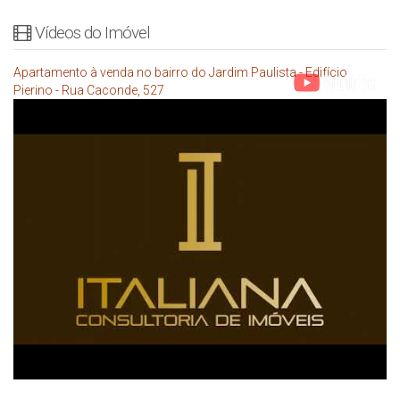
Vídeos do Imóvel
Apartamento à venda no bairro do Jardim Paulista - Edifício
Pierino - Rua Caconde, 527