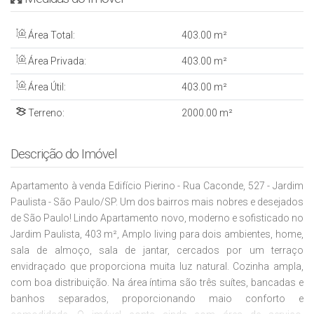
Área Total:
403
.00
m²
Área Privada:
403
.00
m²
Área Útil:
403
.00
m²
Terreno:
2000
.00
m²
Descrição do Imóvel
Apartamento à venda Edifício Pierino - Rua Caconde, 527 - Jardim
Paulista - São Paulo/SP. Um dos bairros mais nobres e desejados
de São Paulo! Lindo Apartamento novo, moderno e sofisticado no
Jardim Paulista, 403 m², Amplo living para dois ambientes, home,
sala de almoço, sala de jantar, cercados por um terraço
envidraçado que proporciona muita luz natural. Cozinha ampla,
com boa distribuição. Na área íntima são três suítes, bancadas e
banhos separados, proporcionando maio conforto e