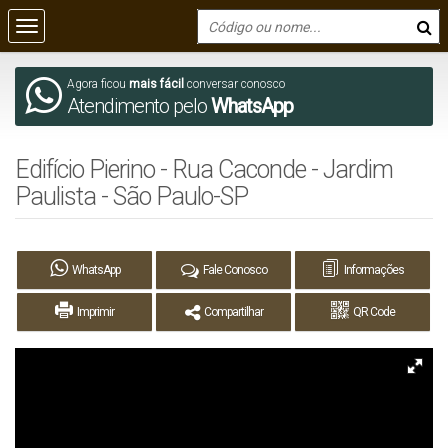
Agora ficou
mais fácil
conversar conosco
Atendimento pelo
WhatsApp
Edifício Pierino - Rua Caconde - Jardim
Paulista - São Paulo-SP
WhatsApp
Fale Conosco
Informações
Imprimir
Compartilhar
QR Code