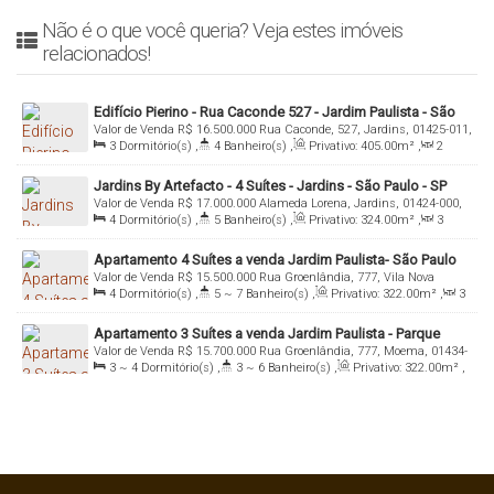
Não é o que você queria? Veja estes imóveis
relacionados!
Edifício Pierino - Rua Caconde 527 - Jardim Paulista - São
Valor de Venda
R$
16.500.000
Rua Caconde, 527, Jardins, 01425-011,
Paulo
3
Dormitório(s)
,
4
Banheiro(s)
,
Privativo:
405
.00
m²
,
2
Jardim Paulista , São Paulo, São Paulo, Brasil
Sala(s)
,
3
Suíte(s)
,
Total:
405
.00
m²
,
5
Vaga(s)
,
Útil:
Jardins By Artefacto - 4 Suítes - Jardins - São Paulo - SP
405
.00
m²
,
Terreno:
2020
.00
m²
Valor de Venda
R$
17.000.000
Alameda Lorena, Jardins, 01424-000,
4
Dormitório(s)
,
5
Banheiro(s)
,
Privativo:
324
.00
m²
,
3
Jardim Paulista , São Paulo, São Paulo, Brasil
Sala(s)
,
4
Suíte(s)
,
Total:
324
.00
m²
,
4
Vaga(s)
,
Útil:
Apartamento 4 Suítes a venda Jardim Paulista- São Paulo
324
.00
m²
Valor de Venda
R$
15.500.000
Rua Groenlândia, 777, Vila Nova
4
Dormitório(s)
,
5 ~ 7
Banheiro(s)
,
Privativo:
322
.00
m²
,
3
Conceição, 01434-100, Jardim Paulista , São Paulo, São Paulo, Brasil
Sala(s)
,
4
Suíte(s)
,
Total:
322
.00
m²
,
4
Vaga(s)
,
Útil:
Apartamento 3 Suítes a venda Jardim Paulista - Parque
322
.00
m²
,
Terreno:
2970
.00
m²
Valor de Venda
R$
15.700.000
Rua Groenlândia, 777, Moema, 01434-
Ibirapuera - São Paulo - SP
3 ~ 4
Dormitório(s)
,
3 ~ 6
Banheiro(s)
,
Privativo:
322
.00
m²
,
100, Jardim Paulista , São Paulo, São Paulo, Brasil
3
Sala(s)
,
3 ~ 4
Suíte(s)
,
Total:
322
.00
m²
,
4
Vaga(s)
,
Útil:
322
.00
m²
,
Terreno:
2970
.00
m²