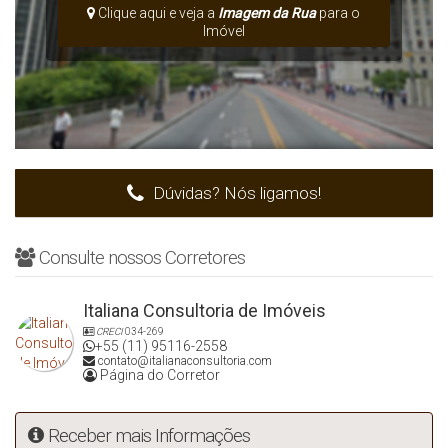
Clique aqui e veja a
Imagem da Rua
para o
Imóvel
Dúvidas? Nós ligamos!
Consulte nossos Corretores
Italiana Consultoria de Imóveis
CRECI
034-269
+55 (11) 95116-2558
contato@italianaconsultoria.com
Página do Corretor
Receber mais Informações