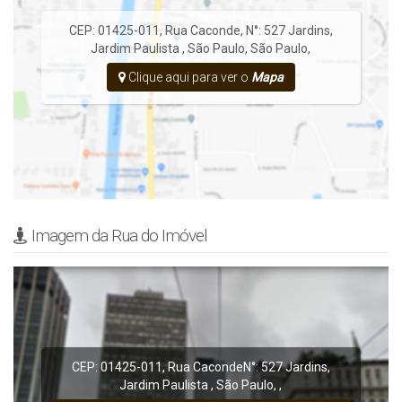
consulte o corretor responsável.
CEP: 01425-011
,
Rua Caconde
,
N°:
527
Jardins
,
Jardim Paulista
,
São Paulo
,
São Paulo
,
Clique aqui para ver o
Mapa
Imagem da Rua do Imóvel
CEP: 01425-011
,
Rua Caconde
N°:
527
Jardins
,
Jardim Paulista
,
São Paulo
,
,