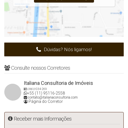
No PLENITUDE Melo Alves, essa linguagem se traduz em linhas
puras, volumes precisos e integração orgânica entre o interior e o
exterior. A luz natural é tratada como elemento arquitetônico,
penetrando os ambientes de forma controlada para criar
atmosferas distintas ao longo do dia.
O uso de materiais nobres — como madeiras raras, pedras
naturais e metais de acabamento impecável — reforça o caráter
Dúvidas? Nós ligamos!
escultural da torre, enquanto soluções de ventilação cruzada e
amplos caixilhos piso-teto conectam os moradores ao verde e ao
skyline do Jardim Europa.
Consulte nossos Corretores
Cada detalhe foi concebido para que a estética dialogue com a
funcionalidade, resultando em um empreendimento que não
Italiana Consultoria de Imóveis
apenas se vê, mas se vive como uma experiência sensorial
completa.
CRECI
034-269
+55 (11) 95116-2558
contato@italianaconsultoria.com
Página do Corretor
Plantas e Tipologias:
Os apartamentos foram concebidos para integrar amplitude,
Receber mais Informações
funcionalidade e estética, com ambientes iluminados pela luz