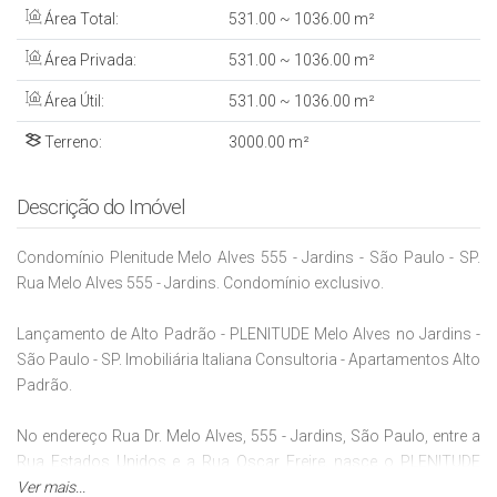
Área Total:
531
.00
~ 1036
.00
m²
Área Privada:
531
.00
~ 1036
.00
m²
Área Útil:
531
.00
~ 1036
.00
m²
Terreno:
3000
.00
m²
Descrição do Imóvel
Condomínio Plenitude Melo Alves 555 - Jardins - São Paulo - SP.
Rua Melo Alves 555 - Jardins. Condomínio exclusivo.
Lançamento de Alto Padrão - PLENITUDE Melo Alves no Jardins -
São Paulo - SP. Imobiliária Italiana Consultoria - Apartamentos Alto
Padrão.
No endereço Rua Dr. Melo Alves, 555 - Jardins, São Paulo, entre a
Rua Estados Unidos e a Rua Oscar Freire, nasce o PLENITUDE
Melo Alves, um marco arquitetônico assinado por Marcio Kogan
Ver mais...