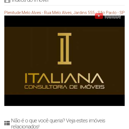
Plenitude Melo Alves - Rua Melo Alves, Jardins 555 - São Paulo - SP
Não é o que você queria? Veja estes imóveis
relacionados!