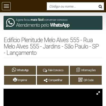
Agora ficou
mais fácil
conversar conosco
Atendimento pelo
WhatsApp
Edifício Plenitude Melo Alves 555 - Rua
Melo Alves 555 - Jardins - São Paulo - SP
- Lançamento
WhatsApp
Fale Conosco
Informações
Imprimir
Compartilhar
QR Code