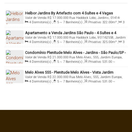
Helbor Jardins By Artefacto com 4 Suítes e 4 Vagas
Valor de Venda
R$
17.000.000
Rua Haddock Lobo, Jardins, 01414-
4
Dormitório(s)
,
5 ~ 7
Banheiro(s)
,
Privativo:
322
.00
m²
,
3
002, Jardins, São Paulo, São Paulo, Brasil
Sala(s)
,
4
Suíte(s)
,
Total:
322
.00
m²
,
4
Vaga(s)
,
Útil:
Apartamento a Venda Jardins São Paulo - 4 Suítes e 4
322
.00
m²
Valor de Venda
R$
17.000.000
Rua Haddock Lobo, 951162558, Jardim
Vagas - Helbor Jardins por Artefacto Alameda Lorena,
4
Dormitório(s)
,
5 ~ 7
Banheiro(s)
,
Privativo:
325
.00
m²
,
3
Paulista, 01414-002, Jardins, São Paulo, São Paulo, Brasil
1717, Rua Haddock Lobo, 1430 - Jardins, São Paulo - SP,
Sala(s)
,
4
Suíte(s)
,
Total:
325
.00
m²
,
4
Vaga(s)
,
Útil:
01424-007
Condomínio Plenitude Melo Alves - Jardins - São Paulo/SP -
325
.00
m²
Valor de Venda
R$
21.000.000
Rua Melo Alves, 555, Jardim Europa,
Imobiliária Italiana Consultoria
4
Dormitório(s)
,
5 ~ 7
Banheiro(s)
,
Privativo:
531
.00
~
01417-010, Jardins, São Paulo, São Paulo, Brasil
1036
.00
m²
,
3
Sala(s)
,
4
Suíte(s)
,
Total:
531
.00
~ 1036
.00
m²
Melo Alves 555 - Plenitude Melo Alves - Vista Jardim
,
5
Vaga(s)
,
Útil:
531
.00
~ 1036
.00
m²
,
Terreno:
3000
.00
m²
Valor de Venda
R$
22.000.000
Rua Melo Alves, 555, Jardim Europa,
Europa - São Paulo - SP
4
Dormitório(s)
,
5 ~ 7
Banheiro(s)
,
Privativo:
531
.00
~
01417-010, Jardins, São Paulo, São Paulo, Brasil
1036
.00
m²
,
3
Sala(s)
,
4
Suíte(s)
,
Total:
531
.00
~ 1036
.00
m²
,
5
Vaga(s)
,
Útil:
531
.00
~ 1036
.00
m²
,
Terreno:
3000
.00
m²