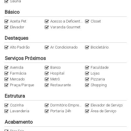
Sauna
Para informações exclusivas e atendimento personalizado, entre
Básico
em contato com nossa consultoria especializada.
Aceita Pet
Acesso a Deficientes
Closet
Elevador
Varanda Gourmet
A Italiana Consultoria Imobiliária é referência em apartamentos de
alto padrão nos bairros mais valorizados das zonas Oeste e Sul
Destaques
de São Paulo. Atendemos um público exigente, oferecendo
Alto Padrão
Ar Condicionado
Bicicletário
discrição, curadoria exclusiva e oportunidades diferenciadas no
mercado imobiliário.
Serviços Próximos
Avenida
Banco
Faculdade
Entre em contato pelo WhatsApp (11) 95116-2558 e descubra
Farmácia
Hospital
Lojas
imóveis selecionados para quem valoriza sofisticação, conforto
Mercado
Metrô
Pizzaria
e localização privilegiada.
Praça/Parque
Restaurante
Shopping
Estrutura
Acompanhe também nossas redes sociais: @italianaconsultoria.
Preço e disponibilidade do imóvel sujeitos a alteração sem aviso
Cozinha
Dormitório Empregada
Elevador de Serviço
Lavanderia
Portaria 24h
Área de Serviço
prévio.
Acabamento