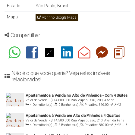
Estado:
São Paulo, Brasil
Mapa:
Abrir no Google Maps
Compartilhar
Não é o que você queria? Veja estes imóveis
relacionados!
Apartamentos a Venda no Alto de Pinheiros - Com 4 Suítes
Valor de Venda
R$
14.000.000
Rua Vupabussu, 200, Alto de
e 4 Vagas
4
Dormitório(s)
,
6
Banheiro(s)
,
Privativo:
346
.00
m²
,
2
Pinheiros, 05429-040, Pinheiros, São Paulo, São Paulo, Brasil
Sala(s)
,
4
Suíte(s)
,
Total:
346
.00
m²
,
4
Vaga(s)
,
Útil:
Apartamentos à Venda em Alto de Pinheiros 4 Quartos
346
.00
m²
Valor de Venda
R$
14.500.000
Rua Vupabussu, 210, Avenida Faria
4
Dormitório(s)
,
6
Banheiro(s)
,
Privativo:
380
.00
m²
,
2 ~ 3
Lima, 05429-040, Pinheiros, São Paulo, São Paulo, Brasil
Sala(s)
,
4
Suíte(s)
,
Total:
380
.00
m²
,
4
Vaga(s)
,
Útil: