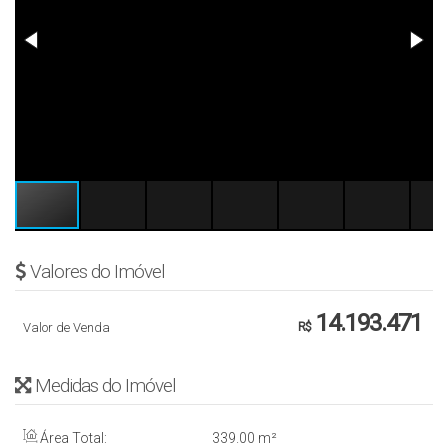
Valores do Imóvel
14.193.471
Valor de Venda
R$
Medidas do Imóvel
Área Total:
339
.00
m²