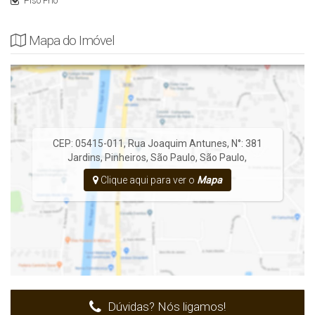
Piso Frio
Mapa do Imóvel
CEP: 05415-011
,
Rua Joaquim Antunes
,
N°:
381
Jardins
,
Pinheiros
,
São Paulo
,
São Paulo
,
Clique aqui para ver o
Mapa
Dúvidas? Nós ligamos!