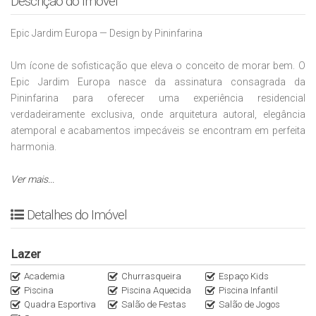
Descrição do Imóvel
Epic Jardim Europa — Design by Pininfarina
Um ícone de sofisticação que eleva o conceito de morar bem. O
Epic Jardim Europa nasce da assinatura consagrada da
Pininfarina para oferecer uma experiência residencial
verdadeiramente exclusiva, onde arquitetura autoral, elegância
atemporal e acabamentos impecáveis se encontram em perfeita
harmonia.
Localizado em uma das regiões mais nobres de São Paulo, o
Ver mais...
empreendimento foi concebido para um público exigente que
valoriza privacidade, prestígio e excelência em cada detalhe.
Detalhes do Imóvel
Ambientes amplos, design contemporâneo e um padrão
construtivo diferenciado proporcionam conforto absoluto e uma
Lazer
atmosfera de requinte incomparável.
Academia
Churrasqueira
Espaço Kids
Piscina
Piscina Aquecida
Piscina Infantil
Mais do que um imóvel, um patrimônio raro, pensado para quem
Quadra Esportiva
Salão de Festas
Salão de Jogos
busca distinção, status e qualidade de vida no mais alto nível.