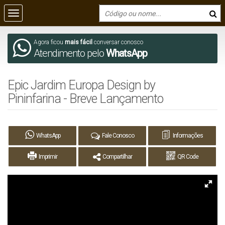
Agora ficou
mais fácil
conversar conosco
Atendimento pelo
WhatsApp
Epic Jardim Europa Design by
Pininfarina - Breve Lançamento
WhatsApp
Fale Conosco
Informações
Imprimir
Compartilhar
QR Code