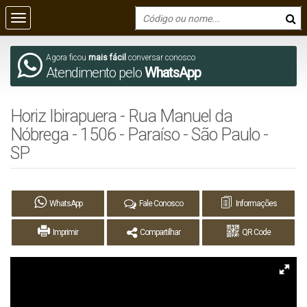
Agora ficou
mais fácil
conversar conosco
Atendimento pelo
WhatsApp
Horiz Ibirapuera - Rua Manuel da
Nóbrega - 1506 - Paraíso - São Paulo -
SP
WhatsApp
Fale Conosco
Informações
Imprimir
Compartilhar
QR Code