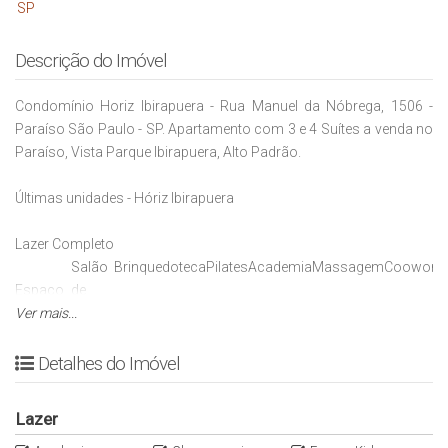
Descrição do Imóvel
Condomínio Horiz Ibirapuera - Rua Manuel da Nóbrega, 1506 -
Paraíso São Paulo - SP. Apartamento com 3 e 4 Suítes a venda no
Paraíso, Vista Parque Ibirapuera, Alto Padrão.
Últimas unidades
-
Hóriz Ibirapuera
Lazer Completo
Salão
Brinquedoteca
Pilates
Academia
Massagem
Cooworki
Espaço
de
Gourmet
Ver mais...
Festas
4
Vagas de garagem
270º
Vista
Plantas entre 231m² a 301m²
3 e 4
Suítes
Detalhes do Imóvel
Áreas quadradas
Lazer
planta excelente distribuída entre 301 m² , v
aranda ampla gourmet.