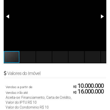
Valores do Imóvel
10.000.000
Vendas a partir de
R$
16.000.000
Vendas irão até
R$
Aceita-se: Financiamento, Carta de Crédito,
Valor do IPTU
R$
10
Valor do Condominio
R$
10