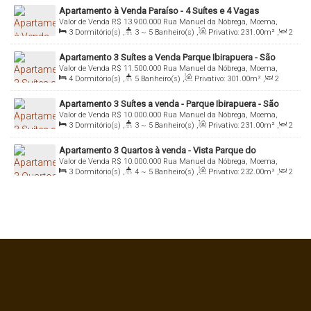
Apartamento à Venda Paraíso - 4 Suítes e 4 Vagas
Valor de Venda
R$
13.900.000
Rua Manuel da Nóbrega, Moema,
3
Dormitório(s)
,
3 ~ 5
Banheiro(s)
,
Privativo:
231
.00
m²
,
2
04001-080, Paraíso, São Paulo, São Paulo, Brasil
Sala(s)
,
3
Suíte(s)
,
Total:
231
.00
m²
,
3
Vaga(s)
,
Útil:
Apartamento 3 Suítes a Venda Parque Ibirapuera - São
231
.00
m²
,
Terreno:
5150
.00
m²
Valor de Venda
R$
11.500.000
Rua Manuel da Nóbrega, Moema,
Paulo - SP
4
Dormitório(s)
,
5
Banheiro(s)
,
Privativo:
301
.00
m²
,
2
04001-080, Paraíso, São Paulo, São Paulo, Brasil
Sala(s)
,
4
Suíte(s)
,
Total:
301
.00
m²
,
4
Vaga(s)
,
Útil:
Apartamento 3 Suítes a venda - Parque Ibirapuera - São
301
.00
m²
,
Terreno:
5150
.00
m²
Valor de Venda
R$
10.000.000
Rua Manuel da Nóbrega, Moema,
Paulo/SP
3
Dormitório(s)
,
3 ~ 5
Banheiro(s)
,
Privativo:
231
.00
m²
,
2
04001-080, Paraíso, São Paulo, São Paulo, Brasil
Sala(s)
,
3
Suíte(s)
,
Total:
231
.00
m²
,
3
Vaga(s)
,
Útil:
Apartamento 3 Quartos à venda - Vista Parque do
231
.00
m²
,
Terreno:
5150
.00
m²
Valor de Venda
R$
10.000.000
Rua Manuel da Nóbrega, Moema,
Ibirapuera - São Paulo - SP
3
Dormitório(s)
,
4 ~ 5
Banheiro(s)
,
Privativo:
232
.00
m²
,
2
04001-080, Paraíso, São Paulo, São Paulo, Brasil
Sala(s)
,
3
Suíte(s)
,
Total:
232
.00
m²
,
3
Vaga(s)
,
Útil:
232
.00
m²
,
Terreno:
5150
.00
m²