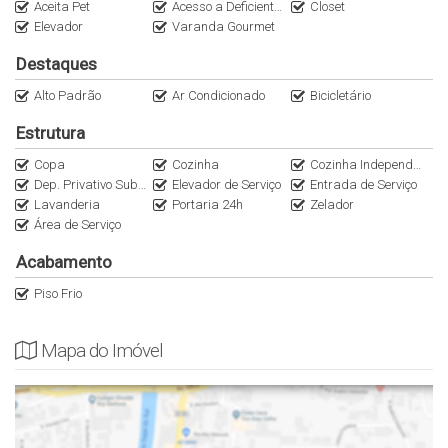
Aceita Pet
Acesso a Deficientes
Closet
Elevador
Varanda Gourmet
Destaques
Alto Padrão
Ar Condicionado
Bicicletário
Estrutura
Copa
Cozinha
Cozinha Independente
Dep. Privativo Subsolo
Elevador de Serviço
Entrada de Serviço
Lavanderia
Portaria 24h
Zelador
Área de Serviço
Acabamento
Piso Frio
Mapa do Imóvel