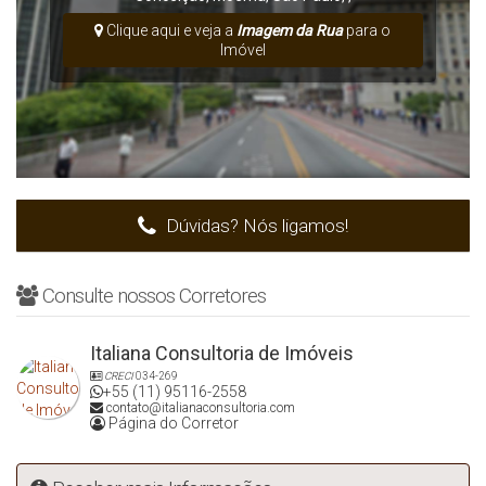
Clique aqui e veja a
Imagem da Rua
para o
Imóvel
Dúvidas? Nós ligamos!
Consulte nossos Corretores
Italiana Consultoria de Imóveis
CRECI
034-269
+55 (11) 95116-2558
contato@italianaconsultoria.com
Página do Corretor