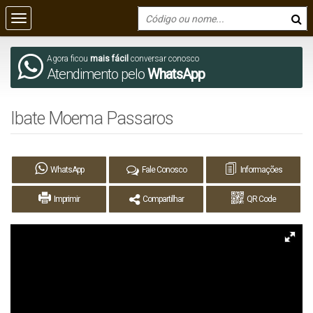
Agora ficou
mais fácil
conversar conosco
Atendimento pelo
WhatsApp
Ibate Moema Passaros
WhatsApp
Fale Conosco
Informações
Imprimir
Compartilhar
QR Code