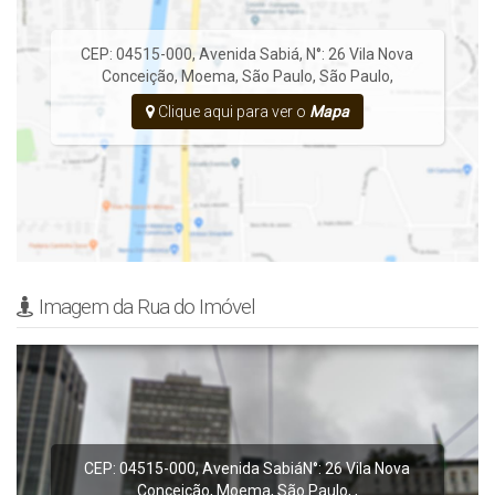
CEP: 04515-000
,
Avenida Sabiá
,
N°:
26
Vila Nova
Conceição
,
Moema
,
São Paulo
,
São Paulo
,
Clique aqui para ver o
Mapa
Imagem da Rua do Imóvel
CEP: 04515-000
,
Avenida Sabiá
N°:
26
Vila Nova
Conceição
,
Moema
,
São Paulo
,
,