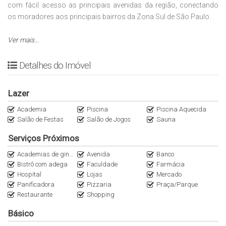
com fácil acesso as principais avenidas da região, conectando
os moradores aos principais bairros da Zona Sul de São Paulo.
A Imobiliária Italiana Consultoria é especialista em apartamentos
Ver mais...
de Alto Padrão nos principais bairros das regiões Oeste e Sul de
São Paulo. Entre em contato através do nosso WhatsApp
Detalhes do Imóvel
(11)95116.2558. Encontre outras oportunidades no nosso
Instagram @Italianaconsultoria.
Lazer
Para mais informações, contate-nos.
Academia
Piscina
Piscina Aquecida
Salão de Festas
Salão de Jogos
Sauna
Anuncie seu imóvel conosco
Serviços Próximos
As informações estão sujeitas a alterações sem aviso prévio,
Academias de ginástica
Avenida
Banco
consulte o corretor responsável.
Bistrô com adega
Faculdade
Farmácia
Hospital
Lojas
Mercado
Panificadora
Pizzaria
Praça/Parque
Restaurante
Shopping
Básico