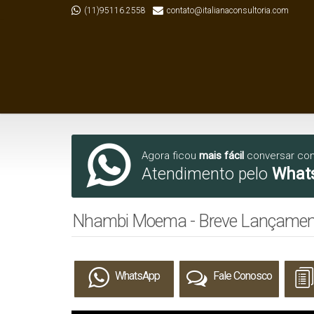
(11)95116.2558
contato@italianaconsultoria.com
Agora ficou
mais fácil
conversar co
Atendimento pelo
What
Nhambi Moema - Breve Lançamen
WhatsApp
Fale Conosco