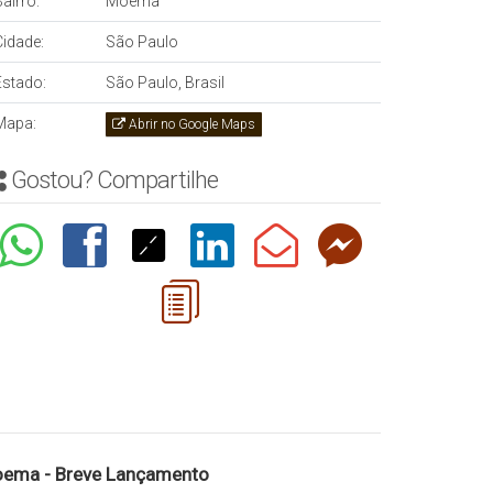
airro:
Moema
Cidade:
São Paulo
Estado:
São Paulo, Brasil
Mapa:
Abrir no Google Maps
Gostou? Compartilhe
ema - Breve Lançamento