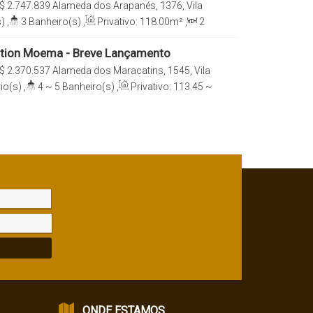
$
2.747.839
Alameda dos Arapanés, 1376, Vila
 04524-002, Moema, São Paulo, São Paulo, Brasil
)
,
3
Banheiro(s)
,
Privativo:
118
.00
m²
,
2
e(s)
,
Total:
118
.00
m²
,
2
Vaga(s)
,
Útil:
ition Moema - Breve Lançamento
$
2.370.537
Alameda dos Maracatins, 1545, Vila
 04089-015, Moema, São Paulo, São Paulo, Brasil
io(s)
,
4 ~ 5
Banheiro(s)
,
Privativo:
113
.45
~
ala(s)
,
2 ~ 3
Suíte(s)
,
Total:
112
.00
m²
,
2
12
.00
~ 141
.00
m²
ONDE ESTAMOS