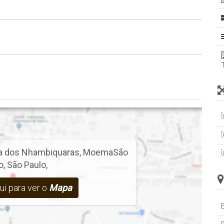
a dos Nhambiquaras
,
Moema
São
o
,
São Paulo
,
ui para ver o
Mapa