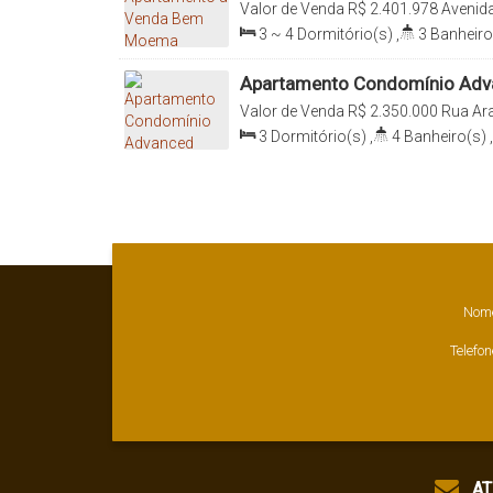
Valor de Venda
R$
2.401.978
Avenida
04524-030, Moema, São Paulo, São P
3 ~ 4
Dormitório(s)
,
3
Banheiro
~ 3
Sala(s)
,
3
Suíte(s)
,
Total:
12
124
.00
m²
,
Terreno:
1500
.00
m²
Apartamento Condomínio Adv
Valor de Venda
R$
2.350.000
Rua Ara
Conceição, 04514-041, Moema, São P
3
Dormitório(s)
,
4
Banheiro(s)
,
Sala(s)
,
3
Suíte(s)
,
Total:
124
.0
124
.00
m²
,
Terreno:
2150
.00
m²
Nom
Telefon
AT