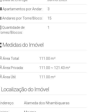
Apartamentos por Andar:
3
Andares por Torre/Bloco:
15
Quantidade de
1
Torres/Blocos:
Medidas do Imóvel
Área Total:
111
.00
m²
Área Privada:
111
.00
~ 121
.43
m²
Área Útil:
111
.00
m²
Localização do Imóvel
Endereço:
Alameda dos Nhambiquaras