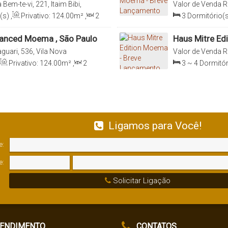
 Bem-te-vi, 221, Itaim Bibi,
Valor de Venda
R
aulo, Brasil
Nova Conceição,
(s)
,
Privativo:
124
.00
m²
,
2
3
Dormitório(s
5
.00
m²
,
2
Vaga(s)
,
Útil:
Sala(s)
,
3
Suít
118
.00
m²
anced Moema , São Paulo
Haus Mitre Ed
guari, 536, Vila Nova
Valor de Venda
R
aulo, São Paulo, Brasil
Nova Conceição,
Privativo:
124
.00
m²
,
2
3 ~ 4
Dormitór
0
m²
,
3
Vaga(s)
,
Útil:
142
.04
m²
,
2
S
Vaga(s)
,
Útil:
1
Ligamos para Você!
e:
e:
Solicitar Ligação
ENDIMENTO
CONTATOS