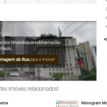
B
a dos Nhambiquaras
Moema
São
Paulo
,
,
Imagem da Rua
para o Imóvel
tes imóveis relacionados!
oema
Monogram Mo