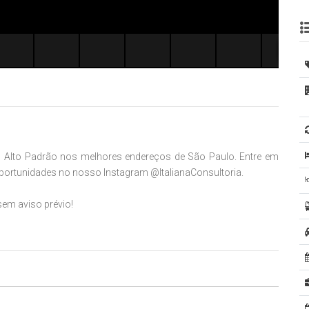
CAP
os Alto Padrão nos melhores endereços de São Paulo. Entre em
ortunidades no nosso Instagram @ItalianaConsultoria.
sem aviso prévio!